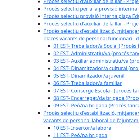
Procés selectiu d'auxiliar de la llar - Pr
Procés selectiu per a la provisió interin
Procés selectiu provisió interna plaça E
Procés selectiu d'auxiliar de la llar - Pr
Procés selectiu d'estabilització, mitjança
places vacants de personal funcionari i d
01 EST- Treballador/a Social (Procés 
02 EST- Administratiu/va (procés tan
03 EST- Auxiliar administratiu/va (pr
04 EST- Dinamitzador/a cultural (pro
05 EST- Dinamitzador/a juvenil
06 EST- Treballador/a familiar
07 EST- Conserge Escola - (procés ta
08 EST- Encarregat/da brigada (Proc
09 EST- Peó/na brigada (Procés tanc
Procés selectiu d'estabilització, mitjança
vacants de personal laboral de l'ajuntame
10 EST- Insertor/a laboral
11 EST- Peó/na brigada