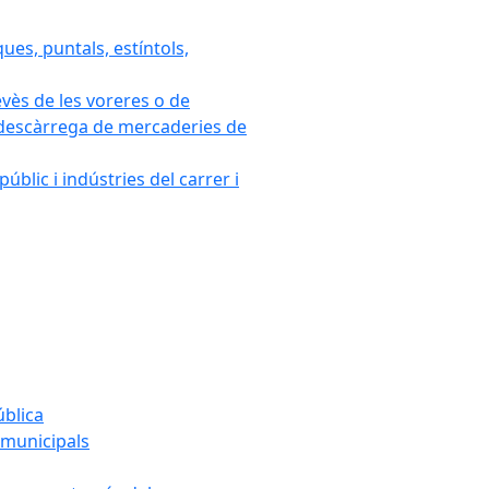
ues, puntals, estíntols,
evès de les voreres o de
 i descàrrega de mercaderies de
blic i indústries del carrer i
ública
s municipals