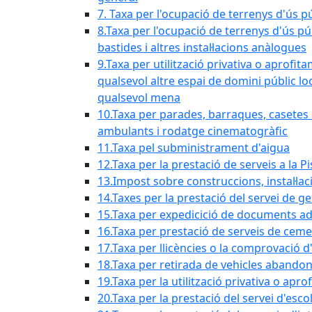
7. Taxa per l'ocupació de terrenys d'ús pú
8.Taxa per l'ocupació de terrenys d'ús pú
bastides i altres instal·lacions anàlogues
9.Taxa per utilització privativa o aprofit
qualsevol altre espai de domini públic lo
qualsevol mena
10.Taxa per parades, barraques, casetes d
ambulants i rodatge cinematogràfic
11.Taxa pel subministrament d'aigua
12.Taxa per la prestació de serveis a la P
13.Impost sobre construccions, instal·lac
14.Taxes per la prestació del servei de g
15.Taxa per expedicició de documents ad
16.Taxa per prestació de serveis de ceme
17.Taxa per llicències o la comprovació 
18.Taxa per retirada de vehicles abando
19.Taxa per la utilització privativa o ap
20.Taxa per la prestació del servei d'esco