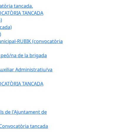
atòria tancada.
ONVOCATÒRIA TANCADA
)
ncada)
)
municipal-RUBIK (convocatòria
e peó/na de la brigada
Auxiliar Administratiu/va
ONVOCATÒRIA TANCADA
als de l'Ajuntament de
. Convocatòria tancada