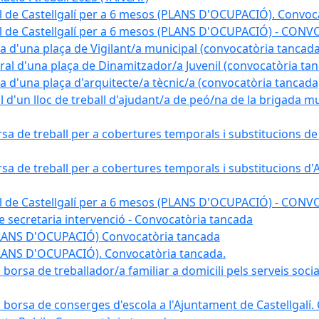
l de Castellgalí per a 6 mesos (PLANS D'OCUPACIÓ). Convoc
pal de Castellgalí per a 6 mesos (PLANS D'OCUPACIÓ) - C
na d'una plaça de Vigilant/a municipal (convocatòria tancada
ral d'una plaça de Dinamitzador/a Juvenil (convocatòria ta
na d'una plaça d'arquitecte/a tècnic/a (convocatòria tancada
l d'un lloc de treball d'ajudant/a de peó/na de la brigada 
rsa de treball per a cobertures temporals i substitucions d
rsa de treball per a cobertures temporals i substitucions d'
pal de Castellgalí per a 6 mesos (PLANS D'OCUPACIÓ) - C
 de secretaria intervenció - Convocatòria tancada
(PLANS D'OCUPACIÓ) Convocatòria tancada
PLANS D'OCUPACIÓ). Convocatòria tancada.
 borsa de treballador/a familiar a domicili pels serveis soci
na borsa de conserges d'escola a l'Ajuntament de Castellgalí