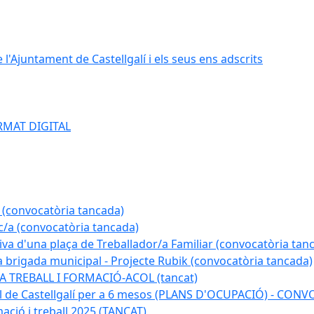
e l'Ajuntament de Castellgalí i els seus ens adscrits
RMAT DIGITAL
 (convocatòria tancada)
ic/a (convocatòria tancada)
tiva d'una plaça de Treballador/a Familiar (convocatòria tan
a brigada municipal - Projecte Rubik (convocatòria tancada)
A TREBALL I FORMACIÓ-ACOL (tancat)
pal de Castellgalí per a 6 mesos (PLANS D'OCUPACIÓ) - C
ació i treball 2025 (TANCAT)