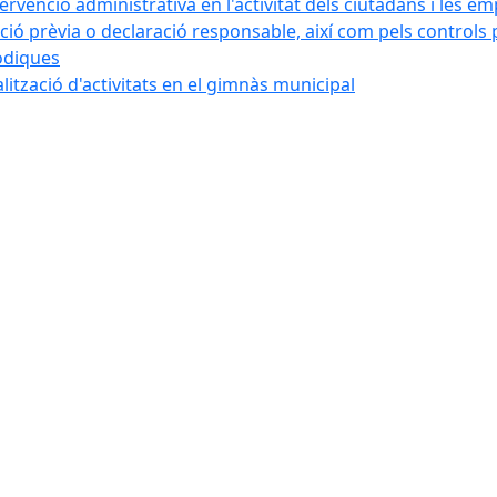
tervenció administrativa en l'activitat dels ciutadans i les e
ó prèvia o declaració responsable, així com pels controls post
iòdiques
alització d'activitats en el gimnàs municipal