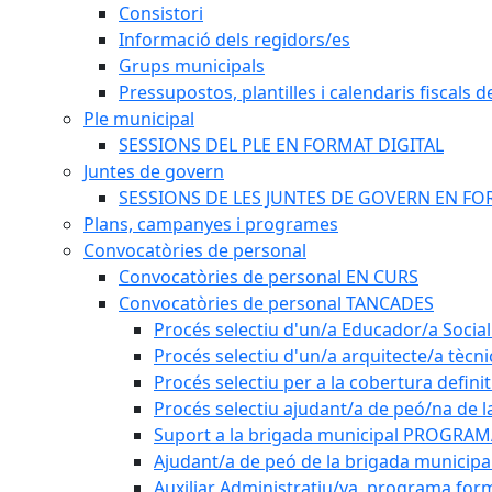
Consistori
Informació dels regidors/es
Grups municipals
Pressupostos, plantilles i calendaris fiscals d
Ple municipal
SESSIONS DEL PLE EN FORMAT DIGITAL
Juntes de govern
SESSIONS DE LES JUNTES DE GOVERN EN FO
Plans, campanyes i programes
Convocatòries de personal
Convocatòries de personal EN CURS
Convocatòries de personal TANCADES
Procés selectiu d'un/a Educador/a Social
Procés selectiu d'un/a arquitecte/a tècn
Procés selectiu per a la cobertura defini
Procés selectiu ajudant/a de peó/na de l
Suport a la brigada municipal PROGRAM
Ajudant/a de peó de la brigada munici
Auxiliar Administratiu/va, programa form