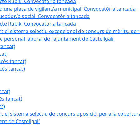
ojecte Rubik. Convocatòria tancada
a d'una plaça de vigilant/a municipal. Convocatòria tancada
ducador/a social. Convocatòria tancada
ojecte Rubik. Convocatòria tancada
nt el sistema selectiu excepcional de concurs de mèrits, per 
e personal laboral de l'ajuntament de Castellgalí.
tancat)
cat)
océs tancat)
cés tancat)
ncat)
és tancat)
at)
nt el sistema selectiu de concurs oposició, per a la cobertura
nt de Castellgalí