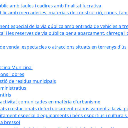
blic amb taules i cadires amb finalitat lucrativa
blic amb mercaderies, materials de construcció, runes, tanq
ament especial de la via pública amb entrada de vehicles a tr
cal i les reserves de via pública per a aparcament, càrrega
e venda, espectacles o atraccions situats en terrenys d'ús pú
iscina Municipal
ions i obres
estió de residus municipals
ministratius
ntiris
d'activitat comunicades en matèria d'urbanisme
nats o estacionats defectuosament o abusivament a la via p
rofitament especial d'equipaments i béns esportius i cultural
la bressol