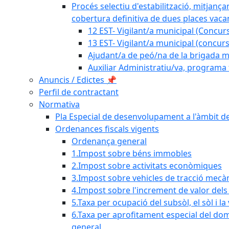
Procés selectiu d'estabilització, mitjança
cobertura definitiva de dues places vacan
12 EST- Vigilant/a municipal (Concurs
13 EST- Vigilant/a municipal (concurs
Ajudant/a de peó/na de la brigada mu
Auxiliar Administratiu/va, programa 
Anuncis / Edictes 📌
Perfil de contractant
Normativa
Pla Especial de desenvolupament a l'àmbit de
Ordenances fiscals vigents
Ordenança general
1.Impost sobre béns immobles
2.Impost sobre activitats econòmiques
3.Impost sobre vehicles de tracció mecà
4.Impost sobre l'increment de valor del
5.Taxa per ocupació del subsòl, el sòl i la
6.Taxa per aprofitament especial del dom
general