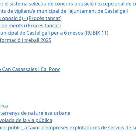
nt el sistema selectiu de concurs oposició i excepcional de c
ts de vigilant/a municipal de l'ajuntament de Castellgalí
 oposició) - (Procés tancat)
 de mèrits) (Procés tancat)
nicipal de Castellgalí per a 6 mesos (RUBIK 11)
formació i treball 2025
 Can Casassaies i Cal Ponç
nica
s terrenys de naturalesa urbana
 volada de la via pública
ini públic, a favor d'empreses explotadores de serveis de 