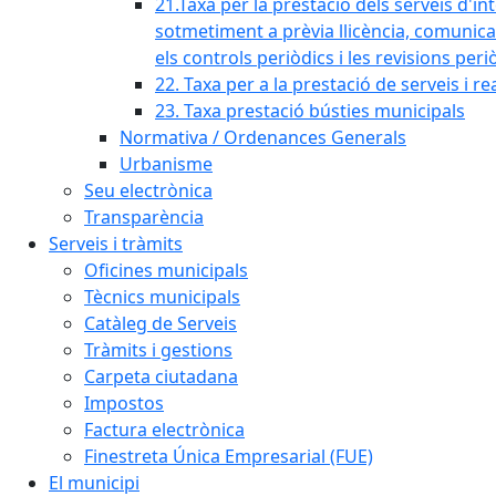
21.Taxa per la prestació dels serveis d'in
sotmetiment a prèvia llicència, comunicaci
els controls periòdics i les revisions per
22. Taxa per a la prestació de serveis i re
23. Taxa prestació bústies municipals
Normativa / Ordenances Generals
Urbanisme
Seu electrònica
Transparència
Serveis i tràmits
Oficines municipals
Tècnics municipals
Catàleg de Serveis
Tràmits i gestions
Carpeta ciutadana
Impostos
Factura electrònica
Finestreta Única Empresarial (FUE)
El municipi