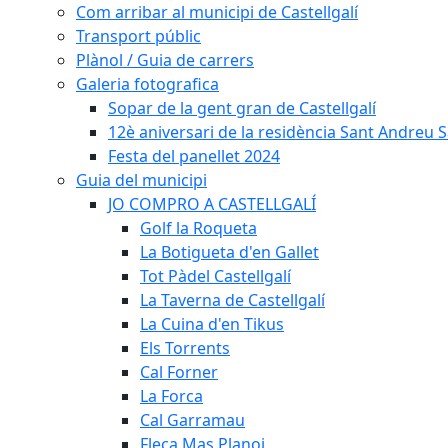
Com arribar al municipi de Castellgalí
Transport públic
Plànol / Guia de carrers
Galeria fotografica
Sopar de la gent gran de Castellgalí
12è aniversari de la residència Sant Andreu Sa
Festa del panellet 2024
Guia del municipi
JO COMPRO A CASTELLGALÍ
Golf la Roqueta
La Botigueta d'en Gallet
Tot Pàdel Castellgalí
La Taverna de Castellgalí
La Cuina d'en Tikus
Els Torrents
Cal Forner
La Forca
Cal Garramau
Fleca Mas Planoi