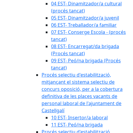
04 EST- Dinamitzador/a cultural
(procés tancat)
05 EST- Dinamitzador/a juvenil
06 EST- Treballador/a familiar
07 EST- Conserge Escola - (procés
tancat)
08 EST- Encarregat/da brigada
(Procés tancat)
09 EST- Peó/na brigada (Procés
tancat)
Procés selectiu d'estabilització,
mitjançant el sistema selectiu de
concurs oposició, per a la cobertura
definitiva de les places vacants de
personal laboral de l'ajuntament de
Castellgalí
10 EST- Insertor/a laboral
11 EST- Peó/na brigada
Procés selectiu d'estabilització,