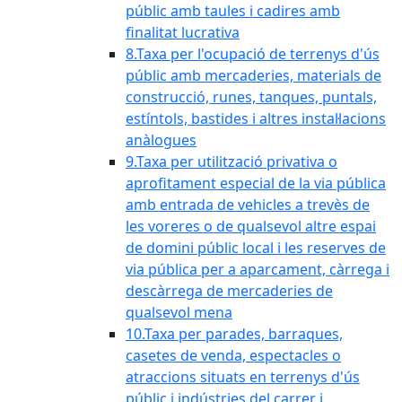
públic amb taules i cadires amb
finalitat lucrativa
8.Taxa per l'ocupació de terrenys d'ús
públic amb mercaderies, materials de
construcció, runes, tanques, puntals,
estíntols, bastides i altres instal·lacions
anàlogues
9.Taxa per utilització privativa o
aprofitament especial de la via pública
amb entrada de vehicles a trevès de
les voreres o de qualsevol altre espai
de domini públic local i les reserves de
via pública per a aparcament, càrrega i
descàrrega de mercaderies de
qualsevol mena
10.Taxa per parades, barraques,
casetes de venda, espectacles o
atraccions situats en terrenys d'ús
públic i indústries del carrer i