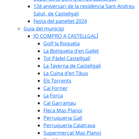
12è aniversari de la residència Sant Andreu
Salut, de Castellgalí
Festa del panellet 2024
Guia del municipi
JO COMPRO A CASTELLGALÍ
Golf la Roqueta
La Botigueta d'en Gallet
Tot Pàdel Castellgalí
La Taverna de Castellgalí
La Cuina d'en Tikus
Els Torrents
Cal Forner
La Forca
Cal Garramau
Fleca Mas Planoi
Perruqueria Galí
Perruqueria Calatrava
Supermercat Mas Planoi