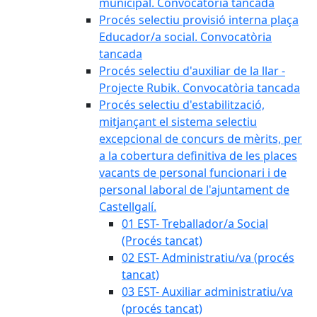
municipal. Convocatòria tancada
Procés selectiu provisió interna plaça
Educador/a social. Convocatòria
tancada
Procés selectiu d'auxiliar de la llar -
Projecte Rubik. Convocatòria tancada
Procés selectiu d'estabilització,
mitjançant el sistema selectiu
excepcional de concurs de mèrits, per
a la cobertura definitiva de les places
vacants de personal funcionari i de
personal laboral de l'ajuntament de
Castellgalí.
01 EST- Treballador/a Social
(Procés tancat)
02 EST- Administratiu/va (procés
tancat)
03 EST- Auxiliar administratiu/va
(procés tancat)