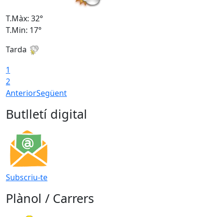
T.Màx: 32°
T
T.Min: 17°
T
Tarda
T
1
2
Anterior
Següent
Butlletí digital
Subscriu-te
Plànol / Carrers