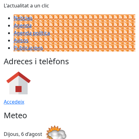
L'actualitat a un clic
Notícies
Agenda
Agenda política
Avisos
Publicacions
Adreces i telèfons
Accedeix
Meteo
Dijous, 6 d’agost
D