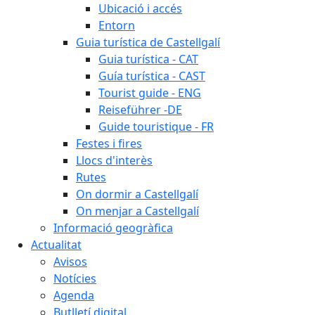
Ubicació i accés
Entorn
Guia turística de Castellgalí
Guia turística - CAT
Guía turística - CAST
Tourist guide - ENG
Reiseführer -DE
Guide touristique - FR
Festes i fires
Llocs d'interès
Rutes
On dormir a Castellgalí
On menjar a Castellgalí
Informació geogràfica
Actualitat
Avisos
Notícies
Agenda
Butlletí digital