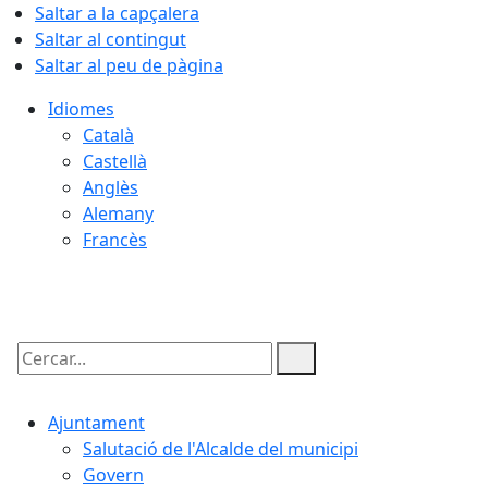
Saltar a la capçalera
Saltar al contingut
Saltar al peu de pàgina
Idiomes
Català
Castellà
Anglès
Alemany
Francès
06.08.2026 | 06:04
Cercar:
Ajuntament
Salutació de l'Alcalde del municipi
Govern