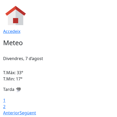
Accedeix
Meteo
Divendres, 7 d’agost
D
T.Màx: 33°
T
T.Min: 17°
T
Tarda
T
1
2
Anterior
Següent