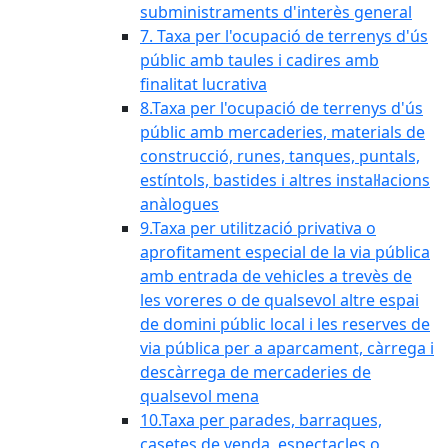
subministraments d'interès general
7. Taxa per l'ocupació de terrenys d'ús
públic amb taules i cadires amb
finalitat lucrativa
8.Taxa per l'ocupació de terrenys d'ús
públic amb mercaderies, materials de
construcció, runes, tanques, puntals,
estíntols, bastides i altres instal·lacions
anàlogues
9.Taxa per utilització privativa o
aprofitament especial de la via pública
amb entrada de vehicles a trevès de
les voreres o de qualsevol altre espai
de domini públic local i les reserves de
via pública per a aparcament, càrrega i
descàrrega de mercaderies de
qualsevol mena
10.Taxa per parades, barraques,
casetes de venda, espectacles o