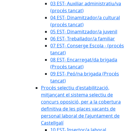
03 EST- Auxiliar administratiu/va
(procés tancat)
04 EST- Dinamitzador/a cultural
(procés tancat)
05 EST- Dinamitzador/a juvenil
06 EST- Treballador/a familiar
07 EST- Conserge Escola - (procés
tancat)
08 EST- Encarregat/da brigada
(Procés tancat)
09 EST- Peó/na brigada (Procés
tancat)
Procés selectiu d'estabilització,
mitjançant el sistema selectiu de
concurs oposició, per a la cobertura
definitiva de les places vacants de
personal laboral de l'ajuntament de
Castellgalí
10 EST- Insertor/a laboral