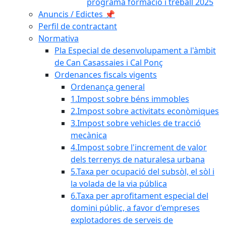
programa formació i treball 2025
Anuncis / Edictes 📌
Perfil de contractant
Normativa
Pla Especial de desenvolupament a l'àmbit
de Can Casassaies i Cal Ponç
Ordenances fiscals vigents
Ordenança general
1.Impost sobre béns immobles
2.Impost sobre activitats econòmiques
3.Impost sobre vehicles de tracció
mecànica
4.Impost sobre l'increment de valor
dels terrenys de naturalesa urbana
5.Taxa per ocupació del subsòl, el sòl i
la volada de la via pública
6.Taxa per aprofitament especial del
domini públic, a favor d'empreses
explotadores de serveis de