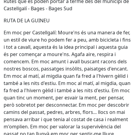
Rutes que es poden portar a terme des del municipi de
Castellgalí - Bages - Bages Sud
RUTA DE LA GUINEU
Em moc per Castellgalí: Moure'ns és una manera de fer,
un estil de viure ho podem fer a peu, amb bicicleta i fins
i tot a cavall, aquesta és la idea principal i aquesta guia
és per començar a moure'ns. Agafa aire, respira i
comencem. Em moc amunt i avall buscant racons dels
nostres boscos, passatges insòlits, paisatges d'encant.
Em moc al matí, al migdia quan fa fred a l'hivern gèlid i
també a les nits d'estiu. Em moc al matí, al migdia, quan
fa fred a l'hivern gèlid i també a les nits d'estiu. Em moc
quan tinc un moment, per esvair la ment, per pensar,
però sobretot per desconnectar. Em moc per descobrir
camins del passat, pedres, arbres, flors... llocs on mai
pensava arribar i que tenia al costat de casa i realment
m'omplien. Em moc per valorar la supervivència del
passat no tan llunyà em moc per sentir-me lliure.