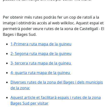
Per obtenir més rutes podràs fer un cop de ratolí a la
imatge i obtindràs accés al web wilkiloc. Aquest espai et
permetrà poder veure rutes de la xona de Castellgalí - El
Bages i Bages Sud.
1-Primera ruta mapa de la guineu
1-Primera ruta mapa de la guineu
2- Segona ruta mapa de la guineu
2- Segona ruta mapa de la guineu
3- tercera ruta mapa de la guineu
3- tercera ruta mapa de la guineu
4- quarta ruta mapa de la guineu
4- quarta ruta mapa de la guineu
Diverses rutes de la zona del Bages i dels municipis d
Diverses rutes de la zona del Bages i dels municipis
de la zona:
Aquest article et facilitarà espais i rutes de la zona B
Aquest article et facilitarà espais i rutes de la zona
Bages Sud per visitar