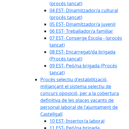
(procés tancat)
04 EST- Dinamitzador/a cultural
(procés tancat)
05 EST- Dinamitzador/a juvenil
06 EST- Treballador/a familiar
07 EST- Conserge Escola - (procés
tancat)
08 EST- Encarregat/da brigada
(Procés tancat)
09 EST- Peó/na brigada (Procés
tancat)
Procés selectiu d'estabilització,
mitjançant el sistema selectiu de
concurs oposició, per a la cobertura
definitiva de les places vacants de
personal laboral de l'ajuntament de
Castellgalí
10 EST- Insertor/a laboral
11 EST- Peó/na brigada