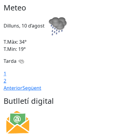
Meteo
Dilluns, 10 d’agost
D
T.Màx: 34°
T
T.Min: 19°
T
Tarda
T
1
2
Anterior
Següent
Butlletí digital