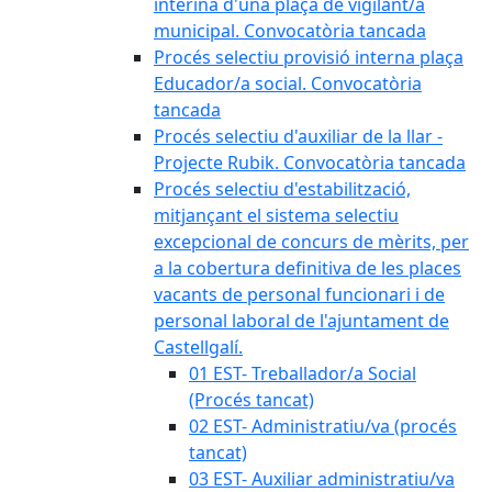
interina d'una plaça de vigilant/a
municipal. Convocatòria tancada
Procés selectiu provisió interna plaça
Educador/a social. Convocatòria
tancada
Procés selectiu d'auxiliar de la llar -
Projecte Rubik. Convocatòria tancada
Procés selectiu d'estabilització,
mitjançant el sistema selectiu
excepcional de concurs de mèrits, per
a la cobertura definitiva de les places
vacants de personal funcionari i de
personal laboral de l'ajuntament de
Castellgalí.
01 EST- Treballador/a Social
(Procés tancat)
02 EST- Administratiu/va (procés
tancat)
03 EST- Auxiliar administratiu/va