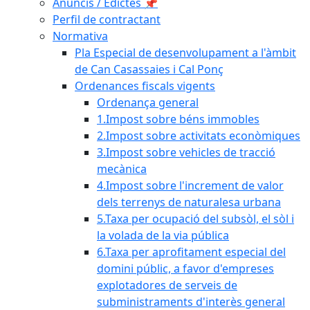
Anuncis / Edictes 📌
Perfil de contractant
Normativa
Pla Especial de desenvolupament a l'àmbit
de Can Casassaies i Cal Ponç
Ordenances fiscals vigents
Ordenança general
1.Impost sobre béns immobles
2.Impost sobre activitats econòmiques
3.Impost sobre vehicles de tracció
mecànica
4.Impost sobre l'increment de valor
dels terrenys de naturalesa urbana
5.Taxa per ocupació del subsòl, el sòl i
la volada de la via pública
6.Taxa per aprofitament especial del
domini públic, a favor d'empreses
explotadores de serveis de
subministraments d'interès general