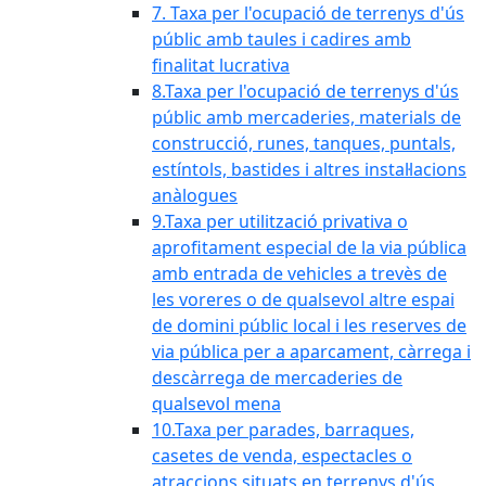
7. Taxa per l'ocupació de terrenys d'ús
públic amb taules i cadires amb
finalitat lucrativa
8.Taxa per l'ocupació de terrenys d'ús
públic amb mercaderies, materials de
construcció, runes, tanques, puntals,
estíntols, bastides i altres instal·lacions
anàlogues
9.Taxa per utilització privativa o
aprofitament especial de la via pública
amb entrada de vehicles a trevès de
les voreres o de qualsevol altre espai
de domini públic local i les reserves de
via pública per a aparcament, càrrega i
descàrrega de mercaderies de
qualsevol mena
10.Taxa per parades, barraques,
casetes de venda, espectacles o
atraccions situats en terrenys d'ús