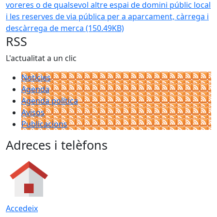
voreres o de qualsevol altre espai de domini públic local
i les reserves de via pública per a aparcament, càrrega i
descàrrega de merca
(150.49KB)
RSS
L'actualitat a un clic
Notícies
Agenda
Agenda política
Avisos
Publicacions
Adreces i telèfons
Accedeix