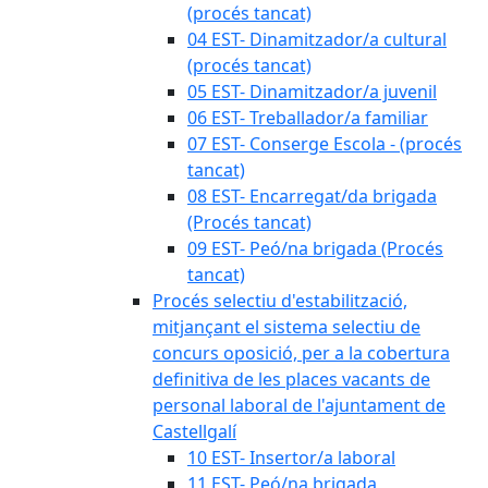
(procés tancat)
04 EST- Dinamitzador/a cultural
(procés tancat)
05 EST- Dinamitzador/a juvenil
06 EST- Treballador/a familiar
07 EST- Conserge Escola - (procés
tancat)
08 EST- Encarregat/da brigada
(Procés tancat)
09 EST- Peó/na brigada (Procés
tancat)
Procés selectiu d'estabilització,
mitjançant el sistema selectiu de
concurs oposició, per a la cobertura
definitiva de les places vacants de
personal laboral de l'ajuntament de
Castellgalí
10 EST- Insertor/a laboral
11 EST- Peó/na brigada