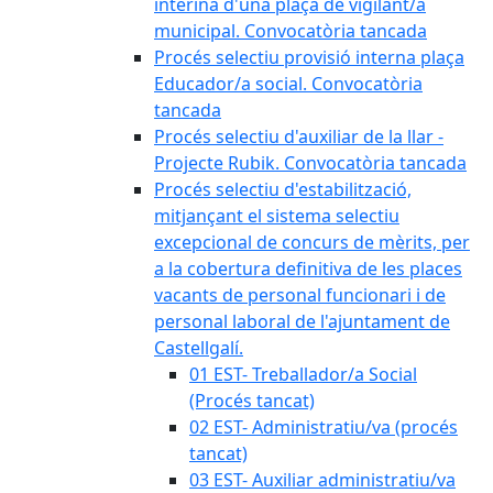
interina d'una plaça de vigilant/a
municipal. Convocatòria tancada
Procés selectiu provisió interna plaça
Educador/a social. Convocatòria
tancada
Procés selectiu d'auxiliar de la llar -
Projecte Rubik. Convocatòria tancada
Procés selectiu d'estabilització,
mitjançant el sistema selectiu
excepcional de concurs de mèrits, per
a la cobertura definitiva de les places
vacants de personal funcionari i de
personal laboral de l'ajuntament de
Castellgalí.
01 EST- Treballador/a Social
(Procés tancat)
02 EST- Administratiu/va (procés
tancat)
03 EST- Auxiliar administratiu/va