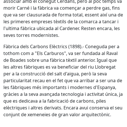
associar amb el conegut Cerdans, però al poc temps va
morir Carné i la fàbrica va començar a perdre gas, fins
que va ser clausurada de forma total, essent així una de
les primeres empreses tèxtils de la comarca a tancar i
l'ultima fàbrica ubicada al Cardener. Resten encara, les
seves torres modernistes.
Fàbrica dels Carbons Elèctrics (1898).- Coneguda per a
tothom com a "Els Carburos", va ser fundada al Raval
de Boades sobre una fàbrica tèxtil anterior. Igual que
les altres fàbriques es va beneficiar del riu Llobregat
per a la construcció del salt d'aigua, però la seva
particularitat recau en el fet que va arribar a ser una de
les fàbriques més importants i modernes d'Espanya,
gràcies a la seva avançada tecnologia i activitat única, ja
que es dedicava a la fabricació de carbons, piles
elèctriques i altres derivats. Encara avui conserva el seu
conjunt de xemeneies de gran valor arquitectònic.
Facebook