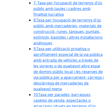
7. Taxa per l'ocupació de terrenys d'ús
públic amb taules i cadires amb
finalitat lucrativa
8.Taxa per l'ocupació de terrenys d'ús
públic amb mercaderies, materials de
construcció, runes, tanques, puntals,
estíntols, bastides i altres instal·lacions
anàlogues
9.Taxa per utilització privativa o
aprofitament especial de la via pública
amb entrada de vehicles a trevès de
les voreres o de qualsevol altre espai
de domini públic local i les reserves de
via pública per a aparcament, càrrega i
descàrrega de mercaderies de
qualsevol mena
10.Taxa per parades, barraques,
casetes de venda, espectacles o
atraccions situats en terrenys d'ús