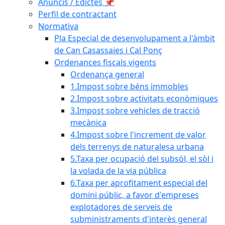
Anuncis / Edictes 📌
Perfil de contractant
Normativa
Pla Especial de desenvolupament a l'àmbit
de Can Casassaies i Cal Ponç
Ordenances fiscals vigents
Ordenança general
1.Impost sobre béns immobles
2.Impost sobre activitats econòmiques
3.Impost sobre vehicles de tracció
mecànica
4.Impost sobre l'increment de valor
dels terrenys de naturalesa urbana
5.Taxa per ocupació del subsòl, el sòl i
la volada de la via pública
6.Taxa per aprofitament especial del
domini públic, a favor d'empreses
explotadores de serveis de
subministraments d'interès general