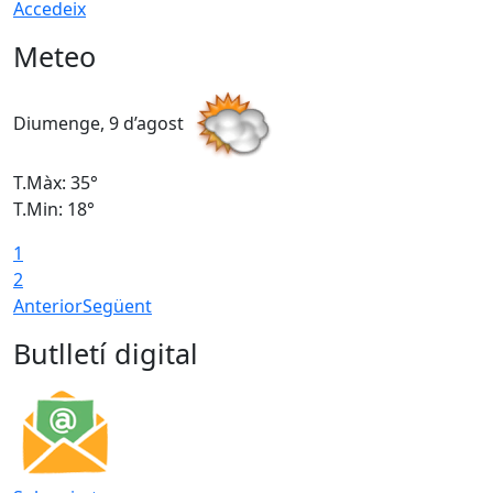
Accedeix
Meteo
Diumenge, 9 d’agost
D
T.Màx: 35°
T
T.Min: 18°
T
1
T
2
Anterior
Següent
Butlletí digital