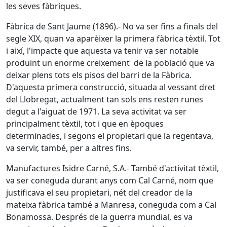
les seves fàbriques.
Fàbrica de Sant Jaume (1896).- No va ser fins a finals del
segle XIX, quan va aparèixer la primera fàbrica tèxtil. Tot
i així, l'impacte que aquesta va tenir va ser notable
produint un enorme creixement de la població que va
deixar plens tots els pisos del barri de la Fàbrica.
D'aquesta primera construcció, situada al vessant dret
del Llobregat, actualment tan sols ens resten runes
degut a l'aiguat de 1971. La seva activitat va ser
principalment tèxtil, tot i que en èpoques
determinades, i segons el propietari que la regentava,
va servir, també, per a altres fins.
Manufactures Isidre Carné, S.A.- També d'activitat tèxtil,
va ser coneguda durant anys com Cal Carné, nom que
justificava el seu propietari, nét del creador de la
mateixa fàbrica també a Manresa, coneguda com a Cal
Bonamossa. Després de la guerra mundial, es va