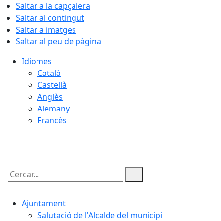
Saltar a la capçalera
Saltar al contingut
Saltar a imatges
Saltar al peu de pàgina
Idiomes
Català
Castellà
Anglès
Alemany
Francès
09.08.2026 | 10:10
Cercar:
Ajuntament
Salutació de l'Alcalde del municipi