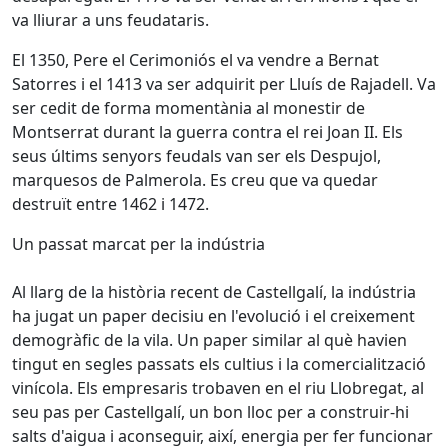
va lliurar a uns feudataris.
El 1350, Pere el Cerimoniós el va vendre a Bernat
Satorres i el 1413 va ser adquirit per Lluís de Rajadell. Va
ser cedit de forma momentània al monestir de
Montserrat durant la guerra contra el rei Joan II. Els
seus últims senyors feudals van ser els Despujol,
marquesos de Palmerola. Es creu que va quedar
destruït entre 1462 i 1472.
Un passat marcat per la indústria
Al llarg de la història recent de Castellgalí, la indústria
ha jugat un paper decisiu en l'evolució i el creixement
demogràfic de la vila. Un paper similar al què havien
tingut en segles passats els cultius i la comercialització
vinícola. Els empresaris trobaven en el riu Llobregat, al
seu pas per Castellgalí, un bon lloc per a construir-hi
salts d'aigua i aconseguir, així, energia per fer funcionar