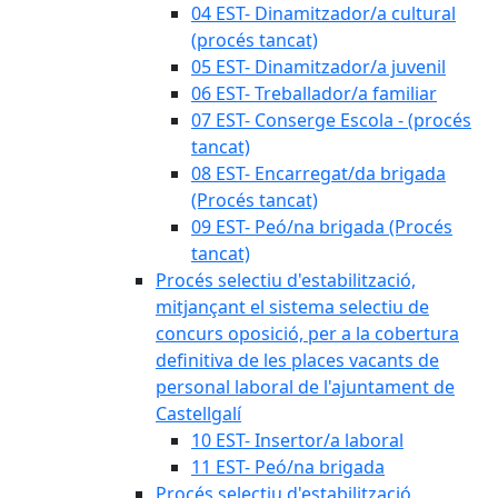
04 EST- Dinamitzador/a cultural
(procés tancat)
05 EST- Dinamitzador/a juvenil
06 EST- Treballador/a familiar
07 EST- Conserge Escola - (procés
tancat)
08 EST- Encarregat/da brigada
(Procés tancat)
09 EST- Peó/na brigada (Procés
tancat)
Procés selectiu d'estabilització,
mitjançant el sistema selectiu de
concurs oposició, per a la cobertura
definitiva de les places vacants de
personal laboral de l'ajuntament de
Castellgalí
10 EST- Insertor/a laboral
11 EST- Peó/na brigada
Procés selectiu d'estabilització,