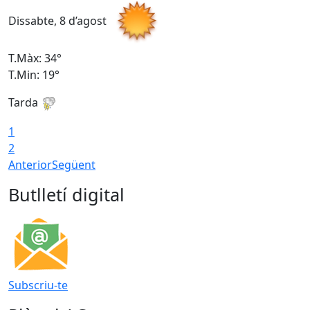
Dissabte, 8 d’agost
D
T.Màx: 34°
T
T.Min: 19°
T
Tarda
T
1
2
Anterior
Següent
Butlletí digital
Subscriu-te