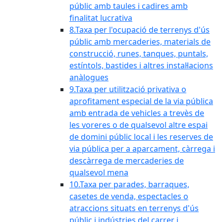
públic amb taules i cadires amb
finalitat lucrativa
8.Taxa per l'ocupació de terrenys d'ús
públic amb mercaderies, materials de
construcció, runes, tanques, puntals,
estíntols, bastides i altres instal·lacions
anàlogues
9.Taxa per utilització privativa o
aprofitament especial de la via pública
amb entrada de vehicles a trevès de
les voreres o de qualsevol altre espai
de domini públic local i les reserves de
via pública per a aparcament, càrrega i
descàrrega de mercaderies de
qualsevol mena
10.Taxa per parades, barraques,
casetes de venda, espectacles o
atraccions situats en terrenys d'ús
públic i indústries del carrer i