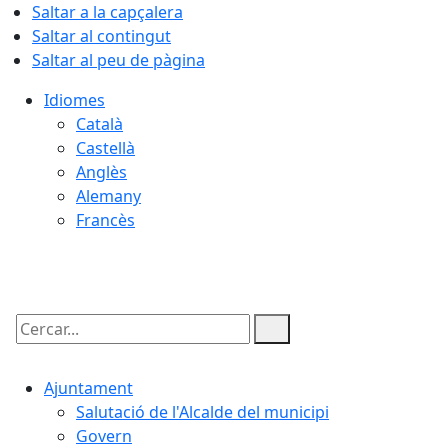
Saltar a la capçalera
Saltar al contingut
Saltar al peu de pàgina
Idiomes
Català
Castellà
Anglès
Alemany
Francès
07.08.2026 | 17:01
Cercar:
Ajuntament
Salutació de l'Alcalde del municipi
Govern