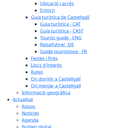
Ubicació i accés
Entorn
Guia turística de Castellgalí
Guia turística - CAT
Guía turística - CAST
Tourist guide - ENG
Reiseführer -DE
Guide touristique - FR
Festes i fires
Llocs d'interès
Rutes
On dormir a Castellgalí
On menjar a Castellgalí
Informació geogràfica
Actualitat
Avisos
Notícies
Agenda
Butlletí digital