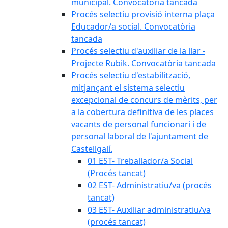
municipal. Convocatòria tancada
Procés selectiu provisió interna plaça
Educador/a social. Convocatòria
tancada
Procés selectiu d'auxiliar de la llar -
Projecte Rubik. Convocatòria tancada
Procés selectiu d'estabilització,
mitjançant el sistema selectiu
excepcional de concurs de mèrits, per
a la cobertura definitiva de les places
vacants de personal funcionari i de
personal laboral de l'ajuntament de
Castellgalí.
01 EST- Treballador/a Social
(Procés tancat)
02 EST- Administratiu/va (procés
tancat)
03 EST- Auxiliar administratiu/va
(procés tancat)