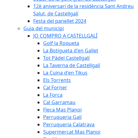
12è aniversari de la residència Sant Andreu
Salut, de Castellgalí
Festa del panellet 2024
Guia del municipi
JO COMPRO A CASTELLGALÍ
Golf la Roqueta
La Botigueta d'en Gallet
Tot Pàdel Castellgalí
La Taverna de Castellgalí
La Cuina d'en Tikus
Els Torrents
Cal Forner
La Forca
Cal Garramau
Fleca Mas Planoi
Perruqueria Galí
Perruqueria Calatrava
Supermercat Mas Planoi