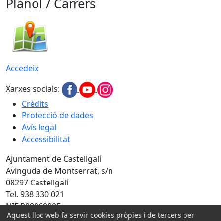
Plànol / Carrers
Accedeix
Xarxes socials:
Crèdits
Protecció de dades
Avís legal
Accessibilitat
Ajuntament de Castellgalí
Avinguda de Montserrat, s/n
08297 Castellgalí
Tel. 938 330 021
NIF P0806000F
Aquest lloc web fa servir cookies pròpies i de tercers per