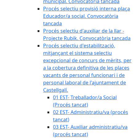
municipal. Convocatòria tancada
Procés selectiu provisió interna plaça
Educador/a social. Convocatòria
tancada
Procés selectiu d'auxiliar de la llar -
Projecte Rubik. Convocatòria tancada
Procés selectiu d'estabilització,
mitjançant el sistema selectiu
excepcional de concurs de mèrits, per
a la cobertura definitiva de les places
vacants de personal funcionari i de
personal laboral de l'ajuntament de
Castellgalí.
01 EST- Treballador/a Social
(Procés tancat)
02 EST- Administratiu/va (procés
tancat)
03 EST- Auxiliar administratiu/va
(procés tancat)