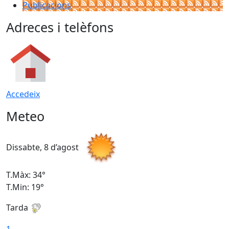
Publicacions
Adreces i telèfons
Accedeix
Meteo
Dissabte, 8 d’agost
D
T.Màx: 34°
T
T.Min: 19°
T
Tarda
T
1