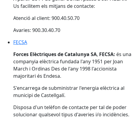
Us facilitem els mitjans de contacte:
Atenció al client: 900.40.50.70
Avaries: 900.30.40.70
FECSA
FECSA
Forces Elèctriques de Catalunya SA
,
FECSA:
és una
companyia elèctrica fundada l'any 1951 per Joan
March i Ordinas Des de l'any 1998 l'accionista
majoritari és Endesa.
S'encarrega de subministrar l'energia elèctrica al
municipi de Castellgalí.
Disposa d'un telèfon de contacte per tal de poder
solucionar qualsevol tipus d'averies i/o incidències.