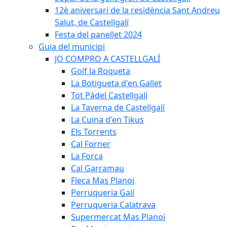
12è aniversari de la residència Sant Andreu
Salut, de Castellgalí
Festa del panellet 2024
Guia del municipi
JO COMPRO A CASTELLGALÍ
Golf la Roqueta
La Botigueta d'en Gallet
Tot Pàdel Castellgalí
La Taverna de Castellgalí
La Cuina d'en Tikus
Els Torrents
Cal Forner
La Forca
Cal Garramau
Fleca Mas Planoi
Perruqueria Galí
Perruqueria Calatrava
Supermercat Mas Planoi