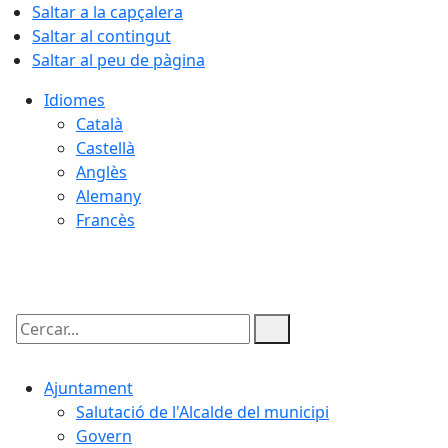
Saltar a la capçalera
Saltar al contingut
Saltar al peu de pàgina
Idiomes
Català
Castellà
Anglès
Alemany
Francès
07.08.2026 | 21:01
Cercar:
Ajuntament
Salutació de l'Alcalde del municipi
Govern