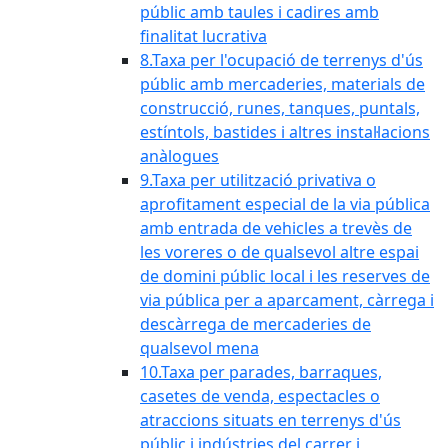
públic amb taules i cadires amb
finalitat lucrativa
8.Taxa per l'ocupació de terrenys d'ús
públic amb mercaderies, materials de
construcció, runes, tanques, puntals,
estíntols, bastides i altres instal·lacions
anàlogues
9.Taxa per utilització privativa o
aprofitament especial de la via pública
amb entrada de vehicles a trevès de
les voreres o de qualsevol altre espai
de domini públic local i les reserves de
via pública per a aparcament, càrrega i
descàrrega de mercaderies de
qualsevol mena
10.Taxa per parades, barraques,
casetes de venda, espectacles o
atraccions situats en terrenys d'ús
públic i indústries del carrer i