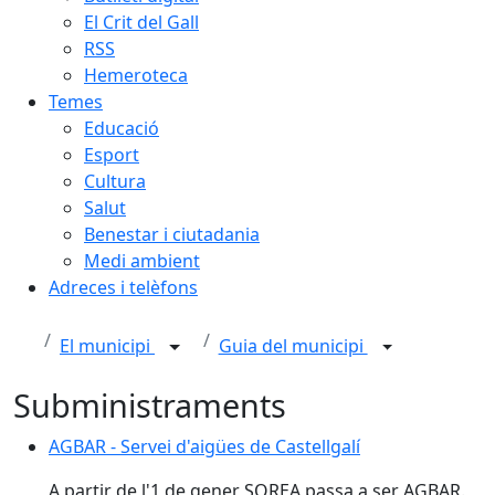
El Crit del Gall
RSS
Hemeroteca
Temes
Educació
Esport
Cultura
Salut
Benestar i ciutadania
Medi ambient
Adreces i telèfons
El municipi
Guia del municipi
Subministraments
AGBAR - Servei d'aigües de Castellgalí
AGBAR - Servei d'aigües de Castellgalí
A partir de l'1 de gener SOREA passa a ser AGBAR.