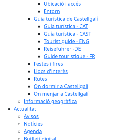
Ubicació i accés
Entorn
Guia turística de Castellgalí
Guia turística - CAT
Guía turística - CAST
Tourist guide - ENG
Reiseführer -DE
Guide touristique - FR
Festes i fires
Llocs d'interès
Rutes
On dormir a Castellgalí
On menjar a Castellgalí
Informació geogràfica
Actualitat
Avisos
Notícies
Agenda
Butlletí digital