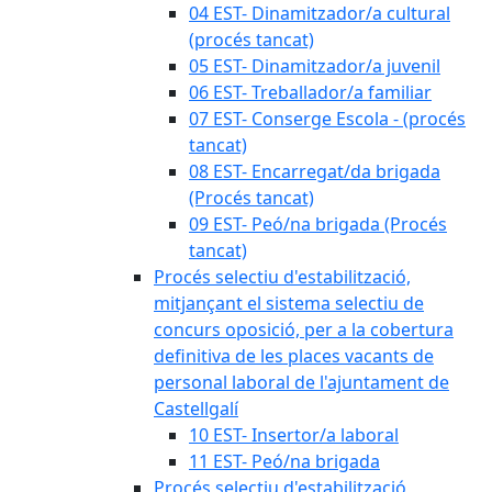
04 EST- Dinamitzador/a cultural
(procés tancat)
05 EST- Dinamitzador/a juvenil
06 EST- Treballador/a familiar
07 EST- Conserge Escola - (procés
tancat)
08 EST- Encarregat/da brigada
(Procés tancat)
09 EST- Peó/na brigada (Procés
tancat)
Procés selectiu d'estabilització,
mitjançant el sistema selectiu de
concurs oposició, per a la cobertura
definitiva de les places vacants de
personal laboral de l'ajuntament de
Castellgalí
10 EST- Insertor/a laboral
11 EST- Peó/na brigada
Procés selectiu d'estabilització,