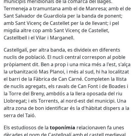
municipis meridionals de la comarca del Bages.
Termeneja a tramuntana amb el de Manresa; amb el de
Sant Salvador de Guardiola per la banda de ponent;
amb Sant Vicenç de Castellet per la de llevant; i pel
migdia altre cop amb Sant Vicenç de Castellet,
Castellbell i el Vilar i Marganell.
Castellgalí, per altra banda, es divideix en diferents
nuclis de població. El nucli central correspon al poble
pròpiament dit. Ben a prop i una mica més a l'est, s'alça
la urbanització Mas Planoi, i més al sud, hi ha localitzat
el barri de la Fàbrica de Can Carné. Completen la llista
de nuclis agregats, els ravals de Can Font i de Boades i
la Torre del Breny, ambdós a la llera oposada del riu
Llobregat; i els Torrents, al nord-est del municipi. Una
altra zona de bon identificar és la d'hàbitat dispers a la
serra del Taió.
Els estudiosos de la
toponímia
relacionaven fa unes
dècades el nom de Castellgalí amb el castell medieval