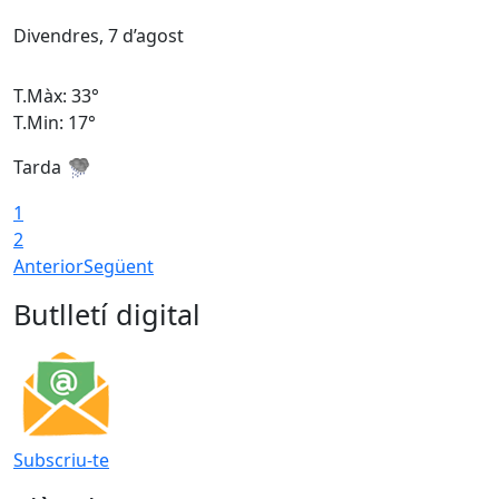
Divendres, 7 d’agost
D
T.Màx: 33°
T
T.Min: 17°
T
Tarda
T
1
2
Anterior
Següent
Butlletí digital
Subscriu-te