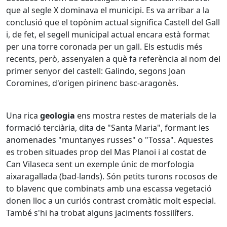
que al segle X dominava el municipi. Es va arribar a la
conclusió que el topònim actual significa Castell del Gall
i, de fet, el segell municipal actual encara està format
per una torre coronada per un gall. Els estudis més
recents, però, assenyalen a què fa referència al nom del
primer senyor del castell: Galindo, segons Joan
Coromines, d'origen pirinenc basc-aragonès.
Una rica
geologia
ens mostra restes de materials de la
formació terciària, dita de "Santa Maria", formant les
anomenades "muntanyes russes" o "Tossa". Aquestes
es troben situades prop del Mas Planoi i al costat de
Can Vilaseca sent un exemple únic de morfologia
aixaragallada (bad-lands). Són petits turons rocosos de
to blavenc que combinats amb una escassa vegetació
donen lloc a un curiós contrast cromàtic molt especial.
També s'hi ha trobat alguns jaciments fossilífers.