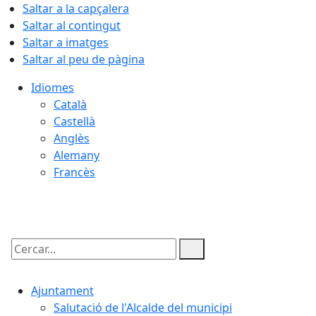
Saltar a la capçalera
Saltar al contingut
Saltar a imatges
Saltar al peu de pàgina
Idiomes
Català
Castellà
Anglès
Alemany
Francès
07.08.2026 | 08:19
Cercar:
Ajuntament
Salutació de l'Alcalde del municipi