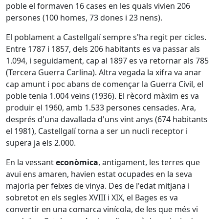
poble el formaven 16 cases en les quals vivien 206
persones (100 homes, 73 dones i 23 nens).
El poblament a Castellgalí sempre s'ha regit per cicles.
Entre 1787 i 1857, dels 206 habitants es va passar als
1.094, i seguidament, cap al 1897 es va retornar als 785
(Tercera Guerra Carlina). Altra vegada la xifra va anar
cap amunt i poc abans de començar la Guerra Civil, el
poble tenia 1.004 veïns (1936). El rècord màxim es va
produir el 1960, amb 1.533 persones censades. Ara,
després d'una davallada d'uns vint anys (674 habitants
el 1981), Castellgalí torna a ser un nucli receptor i
supera ja els 2.000.
En la vessant
econòmica
, antigament, les terres que
avui ens amaren, havien estat ocupades en la seva
majoria per feixes de vinya. Des de l'edat mitjana i
sobretot en els segles XVIII i XIX, el Bages es va
convertir en una comarca vinícola, de les que més vi