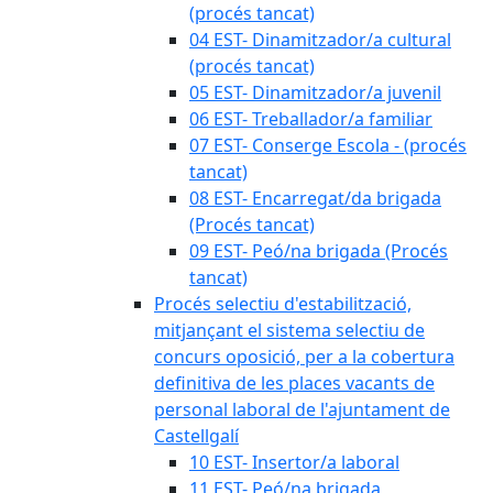
(procés tancat)
04 EST- Dinamitzador/a cultural
(procés tancat)
05 EST- Dinamitzador/a juvenil
06 EST- Treballador/a familiar
07 EST- Conserge Escola - (procés
tancat)
08 EST- Encarregat/da brigada
(Procés tancat)
09 EST- Peó/na brigada (Procés
tancat)
Procés selectiu d'estabilització,
mitjançant el sistema selectiu de
concurs oposició, per a la cobertura
definitiva de les places vacants de
personal laboral de l'ajuntament de
Castellgalí
10 EST- Insertor/a laboral
11 EST- Peó/na brigada