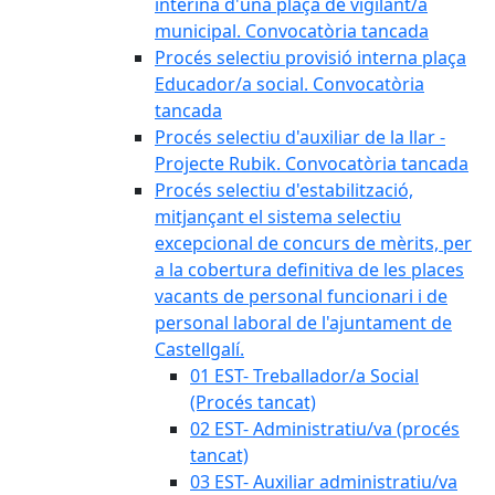
interina d'una plaça de vigilant/a
municipal. Convocatòria tancada
Procés selectiu provisió interna plaça
Educador/a social. Convocatòria
tancada
Procés selectiu d'auxiliar de la llar -
Projecte Rubik. Convocatòria tancada
Procés selectiu d'estabilització,
mitjançant el sistema selectiu
excepcional de concurs de mèrits, per
a la cobertura definitiva de les places
vacants de personal funcionari i de
personal laboral de l'ajuntament de
Castellgalí.
01 EST- Treballador/a Social
(Procés tancat)
02 EST- Administratiu/va (procés
tancat)
03 EST- Auxiliar administratiu/va