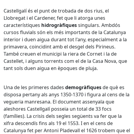
Castellgalí és el punt de trobada de dos rius, el
Llobregat i el Cardener, fet que li atorga unes
característiques
hidrogràfiques
singulars. Ambdós
cursos fluvials són els més importants de la Catalunya
interior i duen aigua durant tot l'any, especialment a la
primavera, coincidint amb el desgel dels Pirineus.
També creuen el municipi la riera de Cornet i la de
Castellet, i alguns torrents com el de la Casa Nova, que
tant sols duen aigua en èpoques de pluja.
Una de les primeres dades
demogràfiques
de què es
disposa pertany als anys 1350-1370 i figura al cens de la
vegueria manresana. El document assenyala que
aleshores Castellgalí posseïa un total de 33 focs
(famílies). La crisis dels segles següents va fer que la
xifra descendís fins als 19 el 1553. I en el cens de
Catalunya fet per Antoni Pladevall el 1626 trobem que el