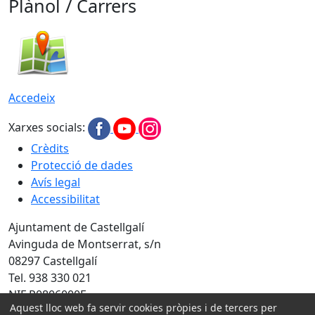
Plànol / Carrers
Accedeix
Xarxes socials:
Crèdits
Protecció de dades
Avís legal
Accessibilitat
Ajuntament de Castellgalí
Avinguda de Montserrat, s/n
08297 Castellgalí
Tel. 938 330 021
NIF P0806000F
Aquest lloc web fa servir cookies pròpies i de tercers per