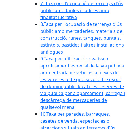
7. Taxa per l'ocupació de terrenys d'ús
públic amb taules i cadires amb
finalitat lucrativa
8.Taxa per l'ocupació de terrenys d'ús
públic amb mercaderies, materials de
construcció, runes, tanques, puntals,
estíntols, bastides i altres instal·lacions
anàlogues
9.Taxa per utilització privativa o
aprofitament especial de la via pública
amb entrada de vehicles a trevès de
les voreres o de qualsevol altre espai
de domini públic local i les reserves de
via pública per a aparcament, càrrega i
descàrrega de mercaderies de
qualsevol mena
10.Taxa per parades, barraques,
casetes de venda, espectacles o
atraccions situats en terrenys d'ús