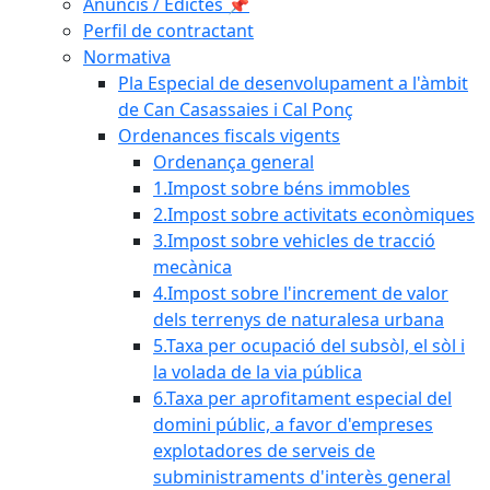
Anuncis / Edictes 📌
Perfil de contractant
Normativa
Pla Especial de desenvolupament a l'àmbit
de Can Casassaies i Cal Ponç
Ordenances fiscals vigents
Ordenança general
1.Impost sobre béns immobles
2.Impost sobre activitats econòmiques
3.Impost sobre vehicles de tracció
mecànica
4.Impost sobre l'increment de valor
dels terrenys de naturalesa urbana
5.Taxa per ocupació del subsòl, el sòl i
la volada de la via pública
6.Taxa per aprofitament especial del
domini públic, a favor d'empreses
explotadores de serveis de
subministraments d'interès general