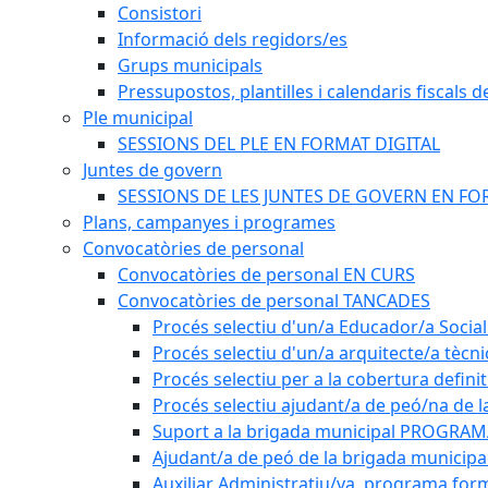
Consistori
Informació dels regidors/es
Grups municipals
Pressupostos, plantilles i calendaris fiscals d
Ple municipal
SESSIONS DEL PLE EN FORMAT DIGITAL
Juntes de govern
SESSIONS DE LES JUNTES DE GOVERN EN FO
Plans, campanyes i programes
Convocatòries de personal
Convocatòries de personal EN CURS
Convocatòries de personal TANCADES
Procés selectiu d'un/a Educador/a Social
Procés selectiu d'un/a arquitecte/a tècn
Procés selectiu per a la cobertura defini
Procés selectiu ajudant/a de peó/na de l
Suport a la brigada municipal PROGRAM
Ajudant/a de peó de la brigada munici
Auxiliar Administratiu/va, programa form