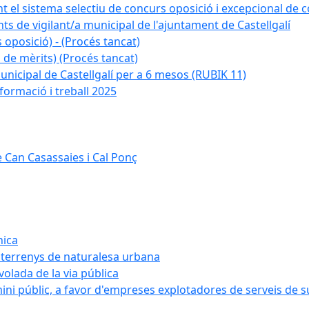
nt el sistema selectiu de concurs oposició i excepcional de c
ts de vigilant/a municipal de l'ajuntament de Castellgalí
 oposició) - (Procés tancat)
 de mèrits) (Procés tancat)
nicipal de Castellgalí per a 6 mesos (RUBIK 11)
formació i treball 2025
 Can Casassaies i Cal Ponç
nica
s terrenys de naturalesa urbana
 volada de la via pública
ini públic, a favor d'empreses explotadores de serveis de 