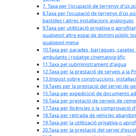
7. Taxa per l'ocupació de terrenys d'ús pú
8.Taxa per l'ocupació de terrenys d'ús pú
bastides i altres instal·lacions anàlogues
9.Taxa per utilització privativa o aprofit
qualsevol altre espai de domini públic lo
qualsevol mena
10.Taxa per parades, barraques, casetes d
ambulants i rodatge cinematogràfic
11.Taxa pel subministrament d'aigua
12.Taxa per la prestació de serveis a la P
13.Impost sobre construccions, instal·lac
14.Taxes per la prestació del servei de g
15.Taxa per expedicició de documents ad
16.Taxa per prestació de serveis de ceme
17.Taxa per llicències o la comprovació 
18.Taxa per retirada de vehicles abando
19.Taxa per la utilització privativa o ap
20.Taxa per la prestació del servei d'esco