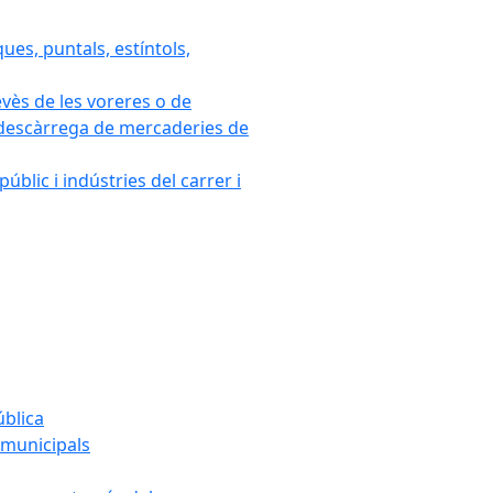
ues, puntals, estíntols,
evès de les voreres o de
 i descàrrega de mercaderies de
blic i indústries del carrer i
ública
s municipals