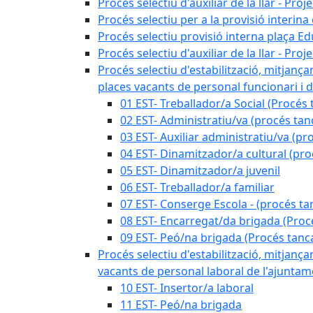
Procés selectiu d'auxiliar de la llar - Pr
Procés selectiu per a la provisió interin
Procés selectiu provisió interna plaça E
Procés selectiu d'auxiliar de la llar - Pr
Procés selectiu d'estabilització, mitjança
places vacants de personal funcionari i d
01 EST- Treballador/a Social (Procés 
02 EST- Administratiu/va (procés tan
03 EST- Auxiliar administratiu/va (pr
04 EST- Dinamitzador/a cultural (pro
05 EST- Dinamitzador/a juvenil
06 EST- Treballador/a familiar
07 EST- Conserge Escola - (procés ta
08 EST- Encarregat/da brigada (Proc
09 EST- Peó/na brigada (Procés tanc
Procés selectiu d'estabilització, mitjança
vacants de personal laboral de l'ajuntame
10 EST- Insertor/a laboral
11 EST- Peó/na brigada