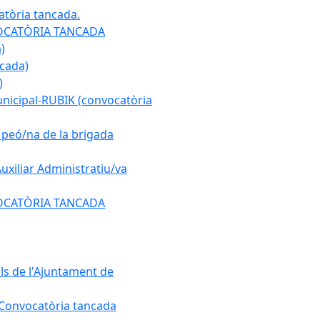
atòria tancada.
ONVOCATÒRIA TANCADA
)
ncada)
)
municipal-RUBIK (convocatòria
e peó/na de la brigada
Auxiliar Administratiu/va
ONVOCATÒRIA TANCADA
als de l'Ajuntament de
. Convocatòria tancada