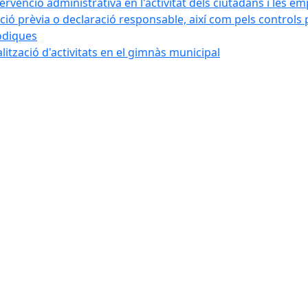
tervenció administrativa en l'activitat dels ciutadans i les e
ó prèvia o declaració responsable, així com pels controls post
iòdiques
alització d'activitats en el gimnàs municipal