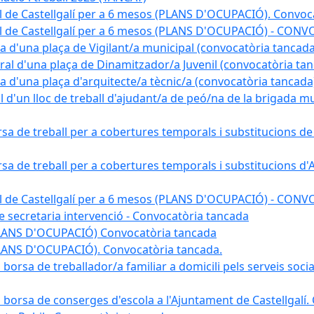
l de Castellgalí per a 6 mesos (PLANS D'OCUPACIÓ). Convoc
pal de Castellgalí per a 6 mesos (PLANS D'OCUPACIÓ) - C
na d'una plaça de Vigilant/a municipal (convocatòria tancada
ral d'una plaça de Dinamitzador/a Juvenil (convocatòria ta
na d'una plaça d'arquitecte/a tècnic/a (convocatòria tancada
l d'un lloc de treball d'ajudant/a de peó/na de la brigada 
rsa de treball per a cobertures temporals i substitucions d
rsa de treball per a cobertures temporals i substitucions d'
pal de Castellgalí per a 6 mesos (PLANS D'OCUPACIÓ) - C
 de secretaria intervenció - Convocatòria tancada
(PLANS D'OCUPACIÓ) Convocatòria tancada
PLANS D'OCUPACIÓ). Convocatòria tancada.
 borsa de treballador/a familiar a domicili pels serveis soci
na borsa de conserges d'escola a l'Ajuntament de Castellgalí