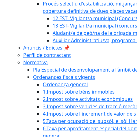
Procés selectiu d'estabilització, mitjança
cobertura definitiva de dues places vacan
12 EST- Vigilant/a municipal (Concurs
13 EST- Vigilant/a municipal (concurs
Ajudant/a de peó/na de la brigada mu
Auxiliar Administratiu/va, programa 
Anuncis / Edictes 📌
Perfil de contractant
Normativa
Pla Especial de desenvolupament a l'àmbit de
Ordenances fiscals vigents
Ordenança general
1.Impost sobre béns immobles
2.Impost sobre activitats econòmiques
3.Impost sobre vehicles de tracció mecà
4.Impost sobre l'increment de valor del
5.Taxa per ocupació del subsòl, el sòl i la
6.Taxa per aprofitament especial del dom
general