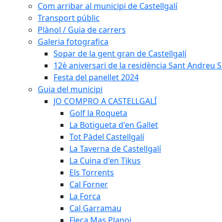
Com arribar al municipi de Castellgalí
Transport públic
Plànol / Guia de carrers
Galeria fotografica
Sopar de la gent gran de Castellgalí
12è aniversari de la residència Sant Andreu Sa
Festa del panellet 2024
Guia del municipi
JO COMPRO A CASTELLGALÍ
Golf la Roqueta
La Botigueta d'en Gallet
Tot Pàdel Castellgalí
La Taverna de Castellgalí
La Cuina d'en Tikus
Els Torrents
Cal Forner
La Forca
Cal Garramau
Fleca Mas Planoi