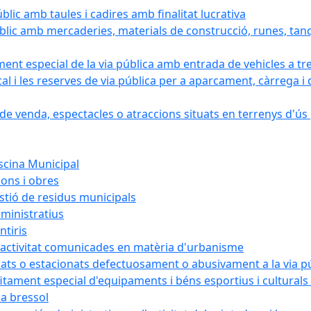
blic amb taules i cadires amb finalitat lucrativa
blic amb mercaderies, materials de construcció, runes, tanq
ament especial de la via pública amb entrada de vehicles a tr
cal i les reserves de via pública per a aparcament, càrrega
e venda, espectacles o atraccions situats en terrenys d'ús pú
iscina Municipal
ions i obres
estió de residus municipals
ministratius
ntiris
d'activitat comunicades en matèria d'urbanisme
nats o estacionats defectuosament o abusivament a la via p
rofitament especial d'equipaments i béns esportius i cultural
la bressol