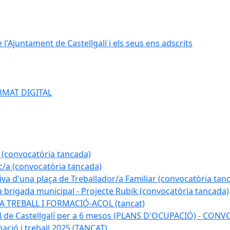
e l'Ajuntament de Castellgalí i els seus ens adscrits
RMAT DIGITAL
 (convocatòria tancada)
ic/a (convocatòria tancada)
tiva d'una plaça de Treballador/a Familiar (convocatòria tan
a brigada municipal - Projecte Rubik (convocatòria tancada)
A TREBALL I FORMACIÓ-ACOL (tancat)
pal de Castellgalí per a 6 mesos (PLANS D'OCUPACIÓ) - C
ació i treball 2025 (TANCAT)