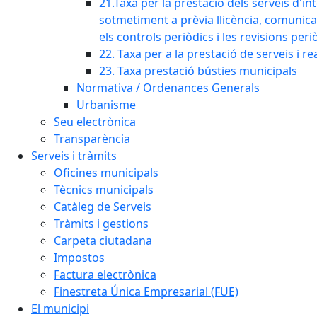
21.Taxa per la prestació dels serveis d'in
sotmetiment a prèvia llicència, comunicaci
els controls periòdics i les revisions per
22. Taxa per a la prestació de serveis i re
23. Taxa prestació bústies municipals
Normativa / Ordenances Generals
Urbanisme
Seu electrònica
Transparència
Serveis i tràmits
Oficines municipals
Tècnics municipals
Catàleg de Serveis
Tràmits i gestions
Carpeta ciutadana
Impostos
Factura electrònica
Finestreta Única Empresarial (FUE)
El municipi