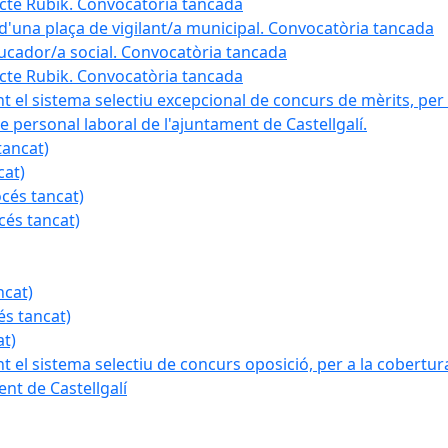
ojecte Rubik. Convocatòria tancada
a d'una plaça de vigilant/a municipal. Convocatòria tancada
ducador/a social. Convocatòria tancada
ojecte Rubik. Convocatòria tancada
nt el sistema selectiu excepcional de concurs de mèrits, per 
e personal laboral de l'ajuntament de Castellgalí.
tancat)
cat)
océs tancat)
cés tancat)
ncat)
és tancat)
at)
nt el sistema selectiu de concurs oposició, per a la cobertura
nt de Castellgalí