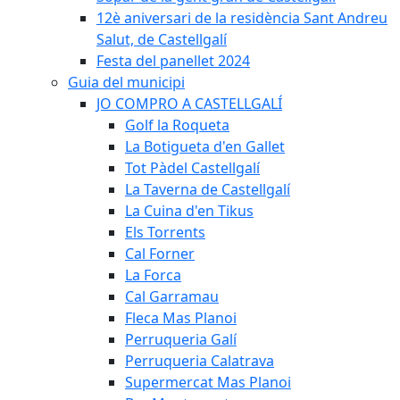
12è aniversari de la residència Sant Andreu
Salut, de Castellgalí
Festa del panellet 2024
Guia del municipi
JO COMPRO A CASTELLGALÍ
Golf la Roqueta
La Botigueta d'en Gallet
Tot Pàdel Castellgalí
La Taverna de Castellgalí
La Cuina d'en Tikus
Els Torrents
Cal Forner
La Forca
Cal Garramau
Fleca Mas Planoi
Perruqueria Galí
Perruqueria Calatrava
Supermercat Mas Planoi