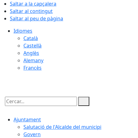
Saltar a la capçalera
Saltar al contingut
Saltar al peu de pàgina
Idiomes
Català
Castellà
Anglès
Alemany
Francès
07.08.2026 | 01:03
Cercar:
Ajuntament
Salutació de l'Alcalde del municipi
Govern