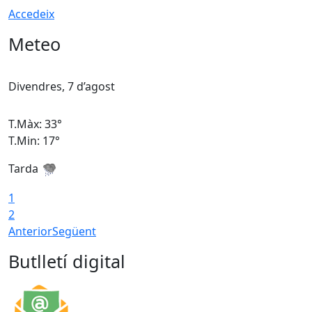
Accedeix
Meteo
Divendres, 7 d’agost
D
T.Màx: 33°
T
T.Min: 17°
T
Tarda
T
1
2
Anterior
Següent
Butlletí digital