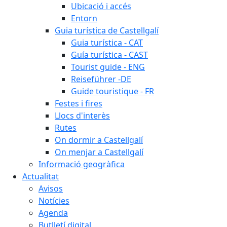
Ubicació i accés
Entorn
Guia turística de Castellgalí
Guia turística - CAT
Guía turística - CAST
Tourist guide - ENG
Reiseführer -DE
Guide touristique - FR
Festes i fires
Llocs d'interès
Rutes
On dormir a Castellgalí
On menjar a Castellgalí
Informació geogràfica
Actualitat
Avisos
Notícies
Agenda
Butlletí digital