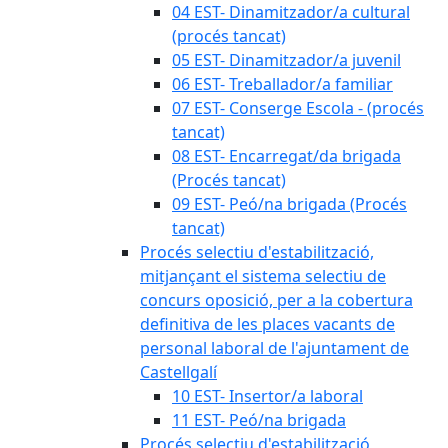
04 EST- Dinamitzador/a cultural
(procés tancat)
05 EST- Dinamitzador/a juvenil
06 EST- Treballador/a familiar
07 EST- Conserge Escola - (procés
tancat)
08 EST- Encarregat/da brigada
(Procés tancat)
09 EST- Peó/na brigada (Procés
tancat)
Procés selectiu d'estabilització,
mitjançant el sistema selectiu de
concurs oposició, per a la cobertura
definitiva de les places vacants de
personal laboral de l'ajuntament de
Castellgalí
10 EST- Insertor/a laboral
11 EST- Peó/na brigada
Procés selectiu d'estabilització,