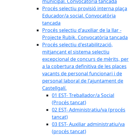
municipal. Convocatòria tancada
Procés selectiu provisió interna plaça
Educador/a social. Convocatòria
tancada
Procés selectiu d'auxiliar de la llar -
Projecte Rubik. Convocatòria tancada
Procés selectiu d'estabilització,
mitjançant el sistema selectiu
excepcional de concurs de mèrits, per
a la cobertura definitiva de les places
vacants de personal funcionari i de
personal laboral de l'ajuntament de
Castellgalí.
01 EST- Treballador/a Social
(Procés tancat)
02 EST- Administratiu/va (procés
tancat)
03 EST- Auxiliar administratiu/va
(procés tancat)