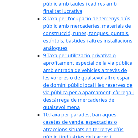
públic amb taules i cadires amb
finalitat lucrativa
8.Taxa per l'ocupació de terrenys d'ús
públic amb mercaderies, materials de
construcció, runes, tanques, puntals,
estíntols, bastides i altres instal·lacions
anàlogues
9.Taxa per utilització privativa o
aprofitament especial de la via pública
amb entrada de vehicles a trevès de
les voreres o de qualsevol altre espai
de domini públic local i les reserves de
via pública per a aparcament, càrrega i
descàrrega de mercaderies de
qualsevol mena
10.Taxa per parades, barraques,
casetes de venda, espectacles o
atraccions situats en terrenys d'ús
públic i indústries del carrer i