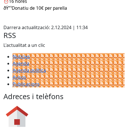
⏰️16 hores
ðŸ”¹Donatiu de 10€ per parella
Facebook
Darrera actualització: 2.12.2024 | 11:34
RSS
L'actualitat a un clic
Notícies
Agenda
Agenda política
Avisos
Publicacions
Adreces i telèfons