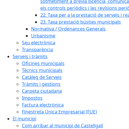
sotmetiment a prèvia llicència, comunicaci
els controls periòdics i les revisions per
22. Taxa per a la prestació de serveis i re
23. Taxa prestació bústies municipals
Normativa / Ordenances Generals
Urbanisme
Seu electrònica
Transparència
Serveis i tràmits
Oficines municipals
Tècnics municipals
Catàleg de Serveis
Tràmits i gestions
Carpeta ciutadana
Impostos
Factura electrònica
Finestreta Única Empresarial (FUE)
El municipi
Com arribar al municipi de Castellgalí