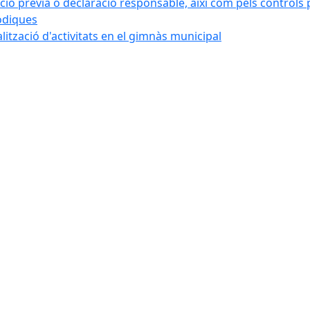
ó prèvia o declaració responsable, així com pels controls post
iòdiques
alització d'activitats en el gimnàs municipal