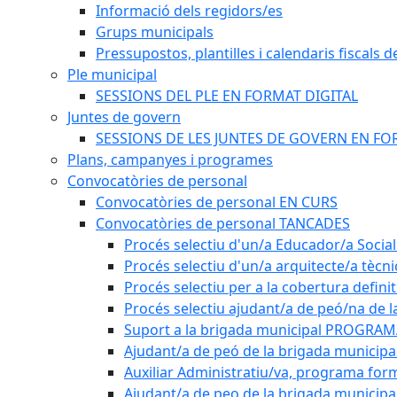
Informació dels regidors/es
Grups municipals
Pressupostos, plantilles i calendaris fiscals d
Ple municipal
SESSIONS DEL PLE EN FORMAT DIGITAL
Juntes de govern
SESSIONS DE LES JUNTES DE GOVERN EN FO
Plans, campanyes i programes
Convocatòries de personal
Convocatòries de personal EN CURS
Convocatòries de personal TANCADES
Procés selectiu d'un/a Educador/a Social
Procés selectiu d'un/a arquitecte/a tècn
Procés selectiu per a la cobertura defini
Procés selectiu ajudant/a de peó/na de l
Suport a la brigada municipal PROGRAM
Ajudant/a de peó de la brigada munici
Auxiliar Administratiu/va, programa form
Ajudant/a de peo de la brigada municipa