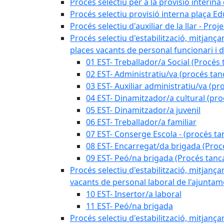
Procés selectiu per a la provisió interin
Procés selectiu provisió interna plaça E
Procés selectiu d'auxiliar de la llar - Pr
Procés selectiu d'estabilització, mitjança
places vacants de personal funcionari i d
01 EST- Treballador/a Social (Procés 
02 EST- Administratiu/va (procés tan
03 EST- Auxiliar administratiu/va (pr
04 EST- Dinamitzador/a cultural (pro
05 EST- Dinamitzador/a juvenil
06 EST- Treballador/a familiar
07 EST- Conserge Escola - (procés ta
08 EST- Encarregat/da brigada (Proc
09 EST- Peó/na brigada (Procés tanc
Procés selectiu d'estabilització, mitjança
vacants de personal laboral de l'ajuntame
10 EST- Insertor/a laboral
11 EST- Peó/na brigada
Procés selectiu d'estabilització, mitjança