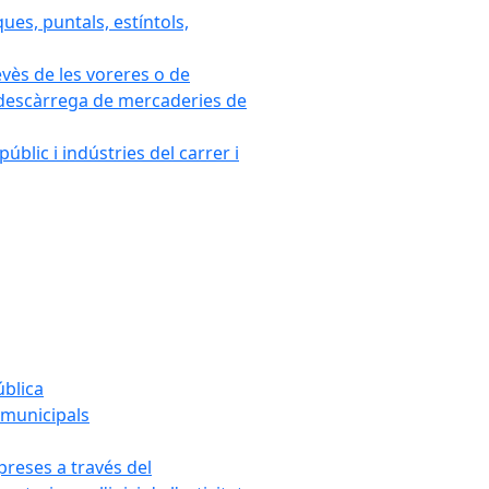
ues, puntals, estíntols,
evès de les voreres o de
 i descàrrega de mercaderies de
blic i indústries del carrer i
ública
s municipals
mpreses a través del