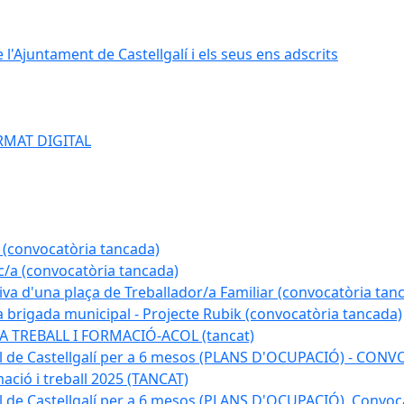
e l'Ajuntament de Castellgalí i els seus ens adscrits
RMAT DIGITAL
 (convocatòria tancada)
ic/a (convocatòria tancada)
tiva d'una plaça de Treballador/a Familiar (convocatòria tan
a brigada municipal - Projecte Rubik (convocatòria tancada)
A TREBALL I FORMACIÓ-ACOL (tancat)
pal de Castellgalí per a 6 mesos (PLANS D'OCUPACIÓ) - C
ació i treball 2025 (TANCAT)
l de Castellgalí per a 6 mesos (PLANS D'OCUPACIÓ). Convoc