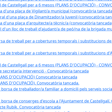
pal de Castellgalí per a 6 mesos (PLANS D'OCUPACIÓ) - C
na d'una plaça de Vigilant/a municipal (convocatòria tancada
ral d'una plaça de Dinamitzador/a Juvenil (convocatòria ta
na d'una plaça d'arquitecte/a tècnic/a (convocatòria tancada
l d'un lloc de treball d'ajudant/a de peó/na de la brigada 
rsa de treball per a cobertures temporals i substitucions d
rsa de treball per a cobertures temporals i substitucions d'
pal de Castellgalí per a 6 mesos (PLANS D'OCUPACIÓ) - C
 de secretaria intervenció - Convocatòria tancada
(PLANS D'OCUPACIÓ) Convocatòria tancada
PLANS D'OCUPACIÓ). Convocatòria tancada.
 borsa de treballador/a familiar a domicili pels serveis soci
na borsa de conserges d'escola a l'Ajuntament de Castellgalí
ojecte Rubik. Convocatòria tancada