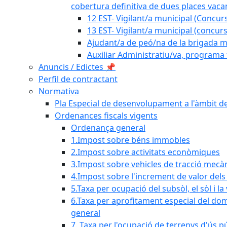
cobertura definitiva de dues places vacan
12 EST- Vigilant/a municipal (Concurs
13 EST- Vigilant/a municipal (concurs
Ajudant/a de peó/na de la brigada mu
Auxiliar Administratiu/va, programa 
Anuncis / Edictes 📌
Perfil de contractant
Normativa
Pla Especial de desenvolupament a l'àmbit de
Ordenances fiscals vigents
Ordenança general
1.Impost sobre béns immobles
2.Impost sobre activitats econòmiques
3.Impost sobre vehicles de tracció mecà
4.Impost sobre l'increment de valor del
5.Taxa per ocupació del subsòl, el sòl i la
6.Taxa per aprofitament especial del dom
general
7. Taxa per l'ocupació de terrenys d'ús pú