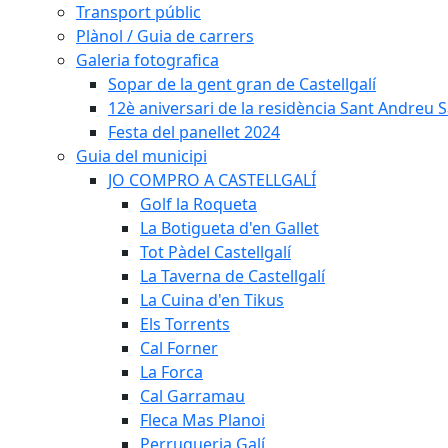
Transport públic
Plànol / Guia de carrers
Galeria fotografica
Sopar de la gent gran de Castellgalí
12è aniversari de la residència Sant Andreu Sa
Festa del panellet 2024
Guia del municipi
JO COMPRO A CASTELLGALÍ
Golf la Roqueta
La Botigueta d'en Gallet
Tot Pàdel Castellgalí
La Taverna de Castellgalí
La Cuina d'en Tikus
Els Torrents
Cal Forner
La Forca
Cal Garramau
Fleca Mas Planoi
Perruqueria Galí