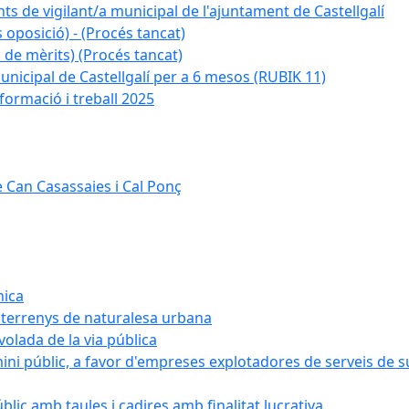
ts de vigilant/a municipal de l'ajuntament de Castellgalí
 oposició) - (Procés tancat)
 de mèrits) (Procés tancat)
nicipal de Castellgalí per a 6 mesos (RUBIK 11)
formació i treball 2025
 Can Casassaies i Cal Ponç
nica
s terrenys de naturalesa urbana
 volada de la via pública
ini públic, a favor d'empreses explotadores de serveis de 
blic amb taules i cadires amb finalitat lucrativa