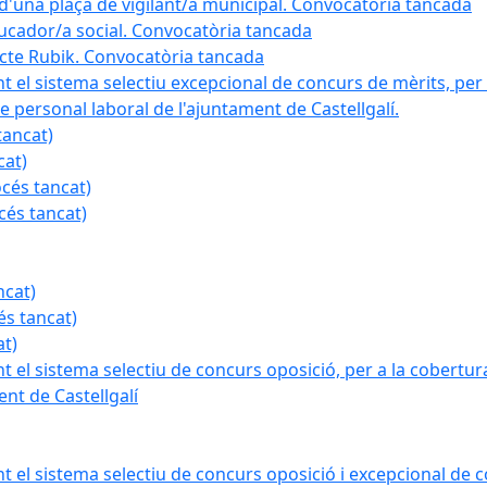
a d'una plaça de vigilant/a municipal. Convocatòria tancada
ducador/a social. Convocatòria tancada
ojecte Rubik. Convocatòria tancada
nt el sistema selectiu excepcional de concurs de mèrits, per 
e personal laboral de l'ajuntament de Castellgalí.
tancat)
cat)
océs tancat)
cés tancat)
ncat)
és tancat)
at)
nt el sistema selectiu de concurs oposició, per a la cobertura
nt de Castellgalí
nt el sistema selectiu de concurs oposició i excepcional de c