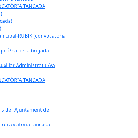
ONVOCATÒRIA TANCADA
)
ncada)
)
municipal-RUBIK (convocatòria
e peó/na de la brigada
Auxiliar Administratiu/va
ONVOCATÒRIA TANCADA
als de l'Ajuntament de
. Convocatòria tancada