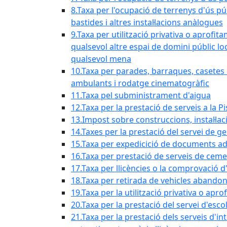
8.Taxa per l'ocupació de terrenys d'ús pú
bastides i altres instal·lacions anàlogues
9.Taxa per utilització privativa o aprofit
qualsevol altre espai de domini públic lo
qualsevol mena
10.Taxa per parades, barraques, casetes d
ambulants i rodatge cinematogràfic
11.Taxa pel subministrament d'aigua
12.Taxa per la prestació de serveis a la P
13.Impost sobre construccions, instal·lac
14.Taxes per la prestació del servei de g
15.Taxa per expedicició de documents ad
16.Taxa per prestació de serveis de ceme
17.Taxa per llicències o la comprovació 
18.Taxa per retirada de vehicles abando
19.Taxa per la utilització privativa o ap
20.Taxa per la prestació del servei d'esco
21.Taxa per la prestació dels serveis d'in