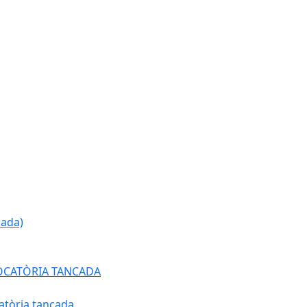
cada)
ONVOCATÒRIA TANCADA
atòria tancada.