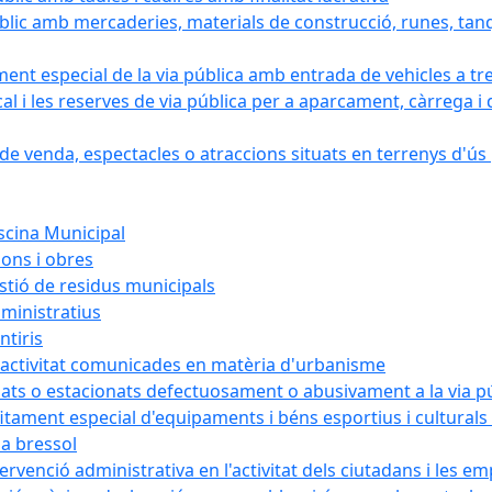
blic amb mercaderies, materials de construcció, runes, tanq
ament especial de la via pública amb entrada de vehicles a tr
cal i les reserves de via pública per a aparcament, càrrega
e venda, espectacles o atraccions situats en terrenys d'ús pú
iscina Municipal
ions i obres
estió de residus municipals
ministratius
ntiris
d'activitat comunicades en matèria d'urbanisme
nats o estacionats defectuosament o abusivament a la via p
rofitament especial d'equipaments i béns esportius i cultural
la bressol
tervenció administrativa en l'activitat dels ciutadans i les e