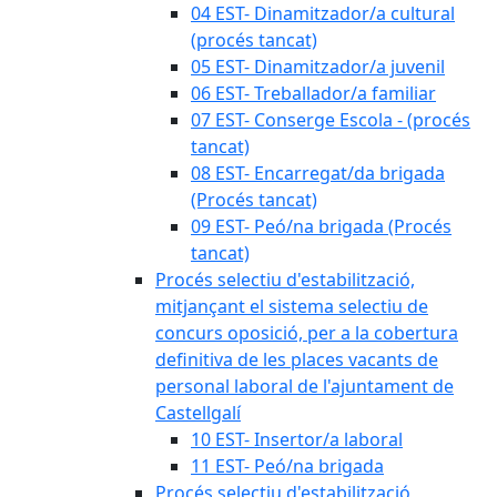
04 EST- Dinamitzador/a cultural
(procés tancat)
05 EST- Dinamitzador/a juvenil
06 EST- Treballador/a familiar
07 EST- Conserge Escola - (procés
tancat)
08 EST- Encarregat/da brigada
(Procés tancat)
09 EST- Peó/na brigada (Procés
tancat)
Procés selectiu d'estabilització,
mitjançant el sistema selectiu de
concurs oposició, per a la cobertura
definitiva de les places vacants de
personal laboral de l'ajuntament de
Castellgalí
10 EST- Insertor/a laboral
11 EST- Peó/na brigada
Procés selectiu d'estabilització,