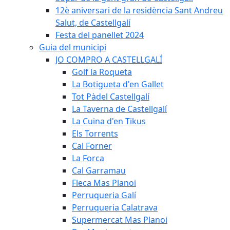
12è aniversari de la residència Sant Andreu
Salut, de Castellgalí
Festa del panellet 2024
Guia del municipi
JO COMPRO A CASTELLGALÍ
Golf la Roqueta
La Botigueta d'en Gallet
Tot Pàdel Castellgalí
La Taverna de Castellgalí
La Cuina d'en Tikus
Els Torrents
Cal Forner
La Forca
Cal Garramau
Fleca Mas Planoi
Perruqueria Galí
Perruqueria Calatrava
Supermercat Mas Planoi