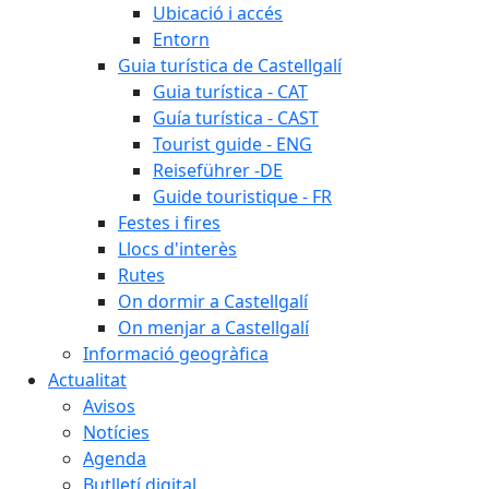
Ubicació i accés
Entorn
Guia turística de Castellgalí
Guia turística - CAT
Guía turística - CAST
Tourist guide - ENG
Reiseführer -DE
Guide touristique - FR
Festes i fires
Llocs d'interès
Rutes
On dormir a Castellgalí
On menjar a Castellgalí
Informació geogràfica
Actualitat
Avisos
Notícies
Agenda
Butlletí digital