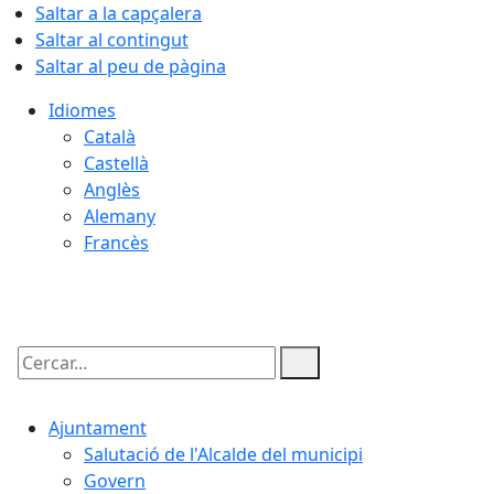
Saltar a la capçalera
Saltar al contingut
Saltar al peu de pàgina
Idiomes
Català
Castellà
Anglès
Alemany
Francès
08.08.2026 | 14:21
Cercar:
Ajuntament
Salutació de l'Alcalde del municipi
Govern