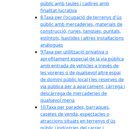
públic amb taules i cadires amb
finalitat lucrativa
8.Taxa per l'ocupació de terrenys d'ús
públic amb mercaderies, materials de
construcció, runes, tanques, puntals,
estíntols, bastides i altres instal·lacions
anàlogues
9.Taxa per utilització privativa o
aprofitament especial de la via pública
amb entrada de vehicles a trevès de
les voreres o de qualsevol altre espai
de domini públic local i les reserves de
via pública per a aparcament, càrrega i
descàrrega de mercaderies de
qualsevol mena
10.Taxa per parades, barraques,
casetes de venda, espectacles o
atraccions situats en terrenys d'ús
públic i indústries del carrer i