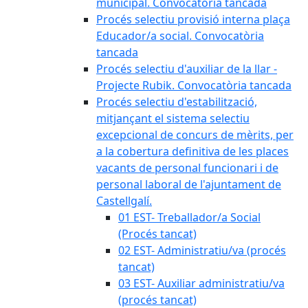
municipal. Convocatòria tancada
Procés selectiu provisió interna plaça
Educador/a social. Convocatòria
tancada
Procés selectiu d'auxiliar de la llar -
Projecte Rubik. Convocatòria tancada
Procés selectiu d'estabilització,
mitjançant el sistema selectiu
excepcional de concurs de mèrits, per
a la cobertura definitiva de les places
vacants de personal funcionari i de
personal laboral de l'ajuntament de
Castellgalí.
01 EST- Treballador/a Social
(Procés tancat)
02 EST- Administratiu/va (procés
tancat)
03 EST- Auxiliar administratiu/va
(procés tancat)