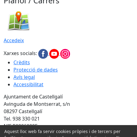
Plànol / Carrers
Accedeix
Xarxes socials:
Crèdits
Protecció de dades
Avís legal
Accessibilitat
Ajuntament de Castellgalí
Avinguda de Montserrat, s/n
08297 Castellgalí
Tel. 938 330 021
NIF P0806000F
Aquest lloc web fa servir cookies pròpies i de tercers per