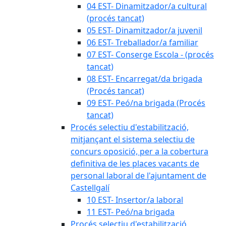
04 EST- Dinamitzador/a cultural
(procés tancat)
05 EST- Dinamitzador/a juvenil
06 EST- Treballador/a familiar
07 EST- Conserge Escola - (procés
tancat)
08 EST- Encarregat/da brigada
(Procés tancat)
09 EST- Peó/na brigada (Procés
tancat)
Procés selectiu d'estabilització,
mitjançant el sistema selectiu de
concurs oposició, per a la cobertura
definitiva de les places vacants de
personal laboral de l'ajuntament de
Castellgalí
10 EST- Insertor/a laboral
11 EST- Peó/na brigada
Procés selectiu d'estabilització,