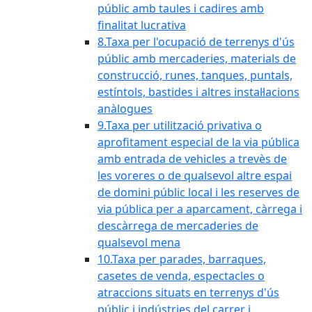
públic amb taules i cadires amb
finalitat lucrativa
8.Taxa per l'ocupació de terrenys d'ús
públic amb mercaderies, materials de
construcció, runes, tanques, puntals,
estíntols, bastides i altres instal·lacions
anàlogues
9.Taxa per utilització privativa o
aprofitament especial de la via pública
amb entrada de vehicles a trevès de
les voreres o de qualsevol altre espai
de domini públic local i les reserves de
via pública per a aparcament, càrrega i
descàrrega de mercaderies de
qualsevol mena
10.Taxa per parades, barraques,
casetes de venda, espectacles o
atraccions situats en terrenys d'ús
públic i indústries del carrer i