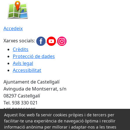
Accedeix
Xarxes socials:
Crèdits
Protecció de dades
Avís legal
Accessibilitat
Ajuntament de Castellgalí
Avinguda de Montserrat, s/n
08297 Castellgalí
Tel. 938 330 021
NIF P0806000F
Aquest lloc web fa servir cookies pròpies i de tercers per
facilitar-te una experiència de navegació òptima i recollir
Amb la col·laboració de:
informació anònima per millorar i adaptar-nos a les teves