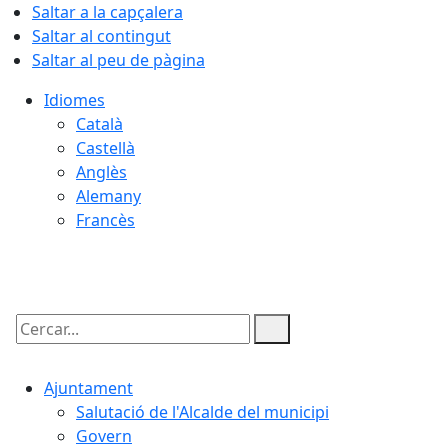
Saltar a la capçalera
Saltar al contingut
Saltar al peu de pàgina
Idiomes
Català
Castellà
Anglès
Alemany
Francès
09.08.2026 | 08:09
Cercar:
Ajuntament
Salutació de l'Alcalde del municipi
Govern