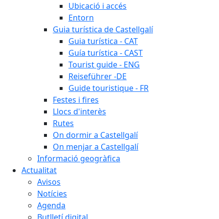
Ubicació i accés
Entorn
Guia turística de Castellgalí
Guia turística - CAT
Guía turística - CAST
Tourist guide - ENG
Reiseführer -DE
Guide touristique - FR
Festes i fires
Llocs d'interès
Rutes
On dormir a Castellgalí
On menjar a Castellgalí
Informació geogràfica
Actualitat
Avisos
Notícies
Agenda
Butlletí digital