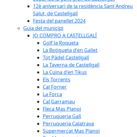
12è aniversari de la residència Sant Andreu
Salut, de Castellgalí
Festa del panellet 2024
Guia del municipi
JO COMPRO A CASTELLGALÍ
Golf la Roqueta
La Botigueta d'en Gallet
Tot Pàdel Castellgalí
La Taverna de Castellgalí
La Cuina d'en Tikus
Els Torrents
Cal Forner
La Forca
Cal Garramau
Fleca Mas Planoi
Perruqueria Galí
Perruqueria Calatrava
Supermercat Mas Planoi