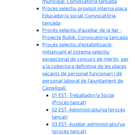
municipal. Convocatòria tancada
Procés selectiu provisió interna plaça
Educador/a social. Convocatòria
tancada
Procés selectiu d'auxiliar de la llar -
Projecte Rubik. Convocatòria tancada
Procés selectiu d'estabilització,
mitjançant el sistema selectiu
excepcional de concurs de mèrits, per
a la cobertura definitiva de les places
vacants de personal funcionari i de
personal laboral de l'ajuntament de
Castellgalí.
01 EST- Treballador/a Social
(Procés tancat)
02 EST- Administratiu/va (procés
tancat)
03 EST- Auxiliar administratiu/va
(procés tancat)