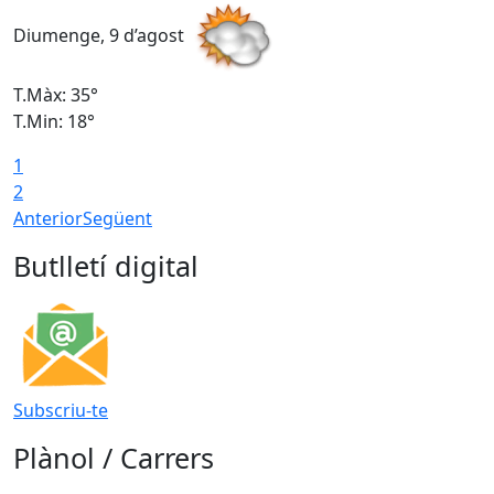
Diumenge, 9 d’agost
D
T.Màx: 35°
T
T.Min: 18°
T
1
T
2
Anterior
Següent
Butlletí digital
Subscriu-te
Plànol / Carrers