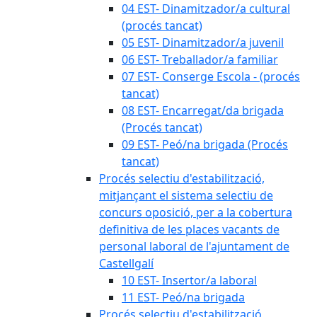
04 EST- Dinamitzador/a cultural
(procés tancat)
05 EST- Dinamitzador/a juvenil
06 EST- Treballador/a familiar
07 EST- Conserge Escola - (procés
tancat)
08 EST- Encarregat/da brigada
(Procés tancat)
09 EST- Peó/na brigada (Procés
tancat)
Procés selectiu d'estabilització,
mitjançant el sistema selectiu de
concurs oposició, per a la cobertura
definitiva de les places vacants de
personal laboral de l'ajuntament de
Castellgalí
10 EST- Insertor/a laboral
11 EST- Peó/na brigada
Procés selectiu d'estabilització,