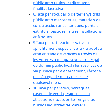
públic amb taules i cadires amb
finalitat lucrativa
8.Taxa per l'ocupació de terrenys d'ús
públic amb mercaderies, materials de
construcció, runes, tanques, puntals,
estíntols, bastides i altres instal·lacions
anàlogues
9.Taxa per utilització privativa o
aprofitament especial de la via pública
amb entrada de vehicles a trevès de
les voreres o de qualsevol altre espai
de domini públic local i les reserves de
via pública per a aparcament, càrrega i
descàrrega de mercaderies de
qualsevol mena
10.Taxa per parades, barraques,
casetes de venda, espectacles o
atraccions situats en terrenys d'ús
públic i indústries del carrer i