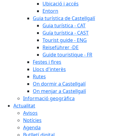
Ubicació i accés
Entorn
Guia turística de Castellgalí
Guia turística - CAT
Guía turística - CAST
Tourist guide - ENG
Reiseführer -DE
Guide touristique - FR
Festes i fires
Llocs d'interès
Rutes
On dormir a Castellgalí
On menjar a Castellgalí
Informació geogràfica
Actualitat
Avisos
Notícies
Agenda
Butlletí digital