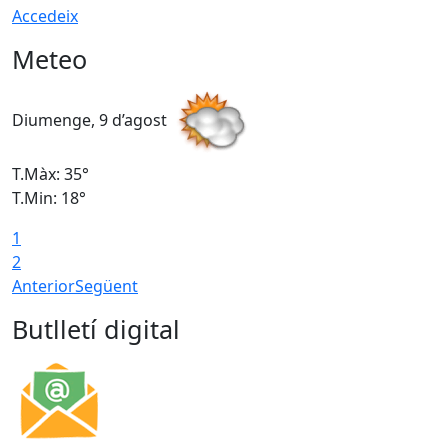
Accedeix
Meteo
Diumenge, 9 d’agost
D
T.Màx: 35°
T
T.Min: 18°
T
1
T
2
Anterior
Següent
Butlletí digital