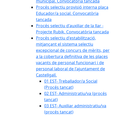
municipal. Convocatòria tancada
Procés selectiu provisió interna plaça
Educador/a social. Convocatòria
tancada
Procés selectiu d'auxiliar de la llar -
Projecte Rubik. Convocatòria tancada
Procés selectiu d'estabilització,
mitjançant el sistema selectiu
excepcional de concurs de mèrits, per
a la cobertura definitiva de les places
vacants de personal funcionari i de
personal laboral de l'ajuntament de
Castellgalí.
01 EST- Treballador/a Social
(Procés tancat)
02 EST- Administratiu/va (procés
tancat)
03 EST- Auxiliar administratiu/va
(procés tancat)