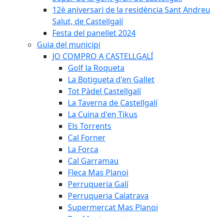
12è aniversari de la residència Sant Andreu
Salut, de Castellgalí
Festa del panellet 2024
Guia del municipi
JO COMPRO A CASTELLGALÍ
Golf la Roqueta
La Botigueta d'en Gallet
Tot Pàdel Castellgalí
La Taverna de Castellgalí
La Cuina d'en Tikus
Els Torrents
Cal Forner
La Forca
Cal Garramau
Fleca Mas Planoi
Perruqueria Galí
Perruqueria Calatrava
Supermercat Mas Planoi