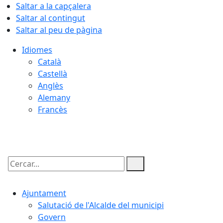
Saltar a la capçalera
Saltar al contingut
Saltar al peu de pàgina
Idiomes
Català
Castellà
Anglès
Alemany
Francès
09.08.2026 | 11:41
Cercar:
Ajuntament
Salutació de l'Alcalde del municipi
Govern