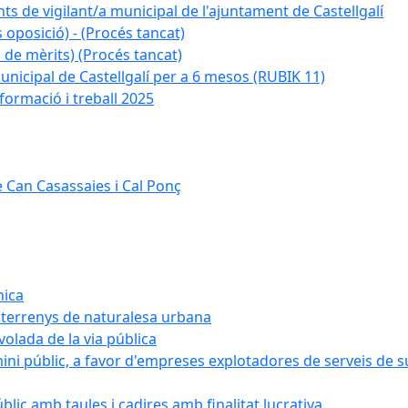
ts de vigilant/a municipal de l'ajuntament de Castellgalí
 oposició) - (Procés tancat)
 de mèrits) (Procés tancat)
nicipal de Castellgalí per a 6 mesos (RUBIK 11)
formació i treball 2025
 Can Casassaies i Cal Ponç
nica
s terrenys de naturalesa urbana
 volada de la via pública
ini públic, a favor d'empreses explotadores de serveis de 
blic amb taules i cadires amb finalitat lucrativa