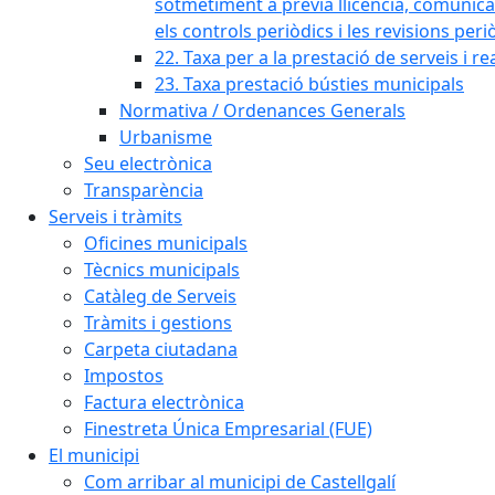
sotmetiment a prèvia llicència, comunicaci
els controls periòdics i les revisions per
22. Taxa per a la prestació de serveis i re
23. Taxa prestació bústies municipals
Normativa / Ordenances Generals
Urbanisme
Seu electrònica
Transparència
Serveis i tràmits
Oficines municipals
Tècnics municipals
Catàleg de Serveis
Tràmits i gestions
Carpeta ciutadana
Impostos
Factura electrònica
Finestreta Única Empresarial (FUE)
El municipi
Com arribar al municipi de Castellgalí