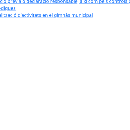
ó prèvia o declaració responsable, així com pels controls post
iòdiques
alització d'activitats en el gimnàs municipal