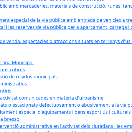
blic amb mercaderies, materials de construcció, runes, tanq
ament especial de la via pública amb entrada de vehicles a tr
cal i les reserves de via pública per a aparcament, càrrega
e venda, espectacles o atraccions situats en terrenys d'ús pú
iscina Municipal
ions i obres
estió de residus municipals
ministratius
ntiris
d'activitat comunicades en matèria d'urbanisme
nats o estacionats defectuosament o abusivament a la via p
rofitament especial d'equipaments i béns esportius i cultural
la bressol
tervenció administrativa en l'activitat dels ciutadans i les e