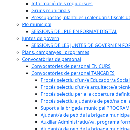
Informació dels regidors/es
Grups municipals
Pressupostos, plantilles i calendaris fiscals d
Ple municipal
SESSIONS DEL PLE EN FORMAT DIGITAL
Juntes de govern
SESSIONS DE LES JUNTES DE GOVERN EN FO
Plans, campanyes i programes
Convocatòries de personal
Convocatòries de personal EN CURS
Convocatòries de personal TANCADES
Procés selectiu d'un/a Educador/a Social
Procés selectiu d'un/a arquitecte/a tècn
Procés selectiu per a la cobertura defini
Procés selectiu ajudant/a de peó/na de l
Suport a la brigada municipal PROGRAM
Ajudant/a de peó de la brigada munici
Auxiliar Administratiu/va, programa form
Ajudant/a de peo de la brigada municipa