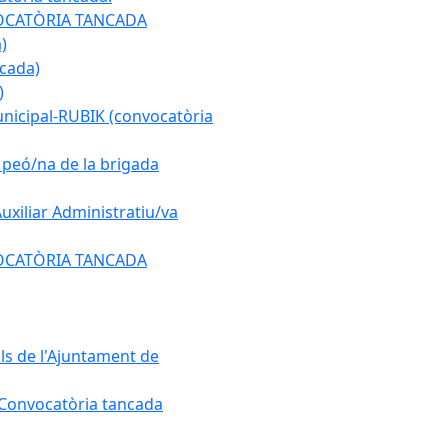
ONVOCATÒRIA TANCADA
)
ncada)
)
municipal-RUBIK (convocatòria
e peó/na de la brigada
Auxiliar Administratiu/va
ONVOCATÒRIA TANCADA
als de l'Ajuntament de
. Convocatòria tancada