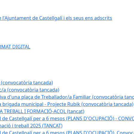
e l'Ajuntament de Castellgalí i els seus ens adscrits
RMAT DIGITAL
 (convocatòria tancada)
ic/a (convocatòria tancada)
tiva d'una plaça de Treballador/a Familiar (convocatòria tan
a brigada municipal - Projecte Rubik (convocatòria tancada)
A TREBALL I FORMACIÓ-ACOL (tancat)
pal de Castellgalí per a 6 mesos (PLANS D'OCUPACIÓ) - C
ació i treball 2025 (TANCAT)
l de Castellgalí per a 6 mesos (PLANS D'OCUPACIÓ). Convoc