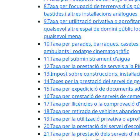
8.Taxa per l'ocupació de terrenys d'ús pú
bastides i altres instal·lacions anàlogues
9.Taxa per utilització privativa o aprofit
qualsevol altre espai de domini públic lo
qualsevol mena
10.Taxa per parades, barraques, casetes d
ambulants i rodatge cinematogràfic
11.Taxa pel subministrament d'aigua
12.Taxa per la prestació de serveis a la P
13.Impost sobre construccions, instal·lac
14.Taxes per la prestació del servei de g
15.Taxa per expedicició de documents ad
16.Taxa per prestació de serveis de ceme
17.Taxa per llicències o la comprovació 
18.Taxa per retirada de vehicles abando
19.Taxa per la utilització privativa o ap
20.Taxa per la prestació del servei d'esco
21.Taxa per la prestació dels serveis d'in