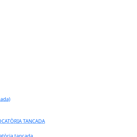
cada)
ONVOCATÒRIA TANCADA
atòria tancada.