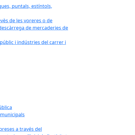
ues, puntals, estíntols,
evès de les voreres o de
 i descàrrega de mercaderies de
blic i indústries del carrer i
ública
s municipals
mpreses a través del