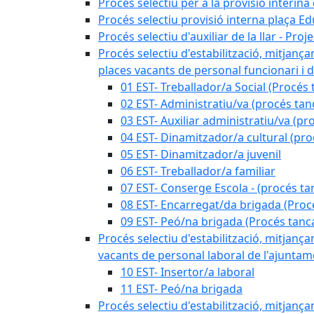
Procés selectiu per a la provisió interin
Procés selectiu provisió interna plaça E
Procés selectiu d'auxiliar de la llar - Pr
Procés selectiu d'estabilització, mitjança
places vacants de personal funcionari i d
01 EST- Treballador/a Social (Procés 
02 EST- Administratiu/va (procés tan
03 EST- Auxiliar administratiu/va (pr
04 EST- Dinamitzador/a cultural (pro
05 EST- Dinamitzador/a juvenil
06 EST- Treballador/a familiar
07 EST- Conserge Escola - (procés ta
08 EST- Encarregat/da brigada (Proc
09 EST- Peó/na brigada (Procés tanc
Procés selectiu d'estabilització, mitjança
vacants de personal laboral de l'ajuntame
10 EST- Insertor/a laboral
11 EST- Peó/na brigada
Procés selectiu d'estabilització, mitjança