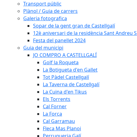
Transport públic
Plànol / Guia de carrers
Galeria fotografica
Sopar de la gent gran de Castellgalí
12è aniversari de la residència Sant Andreu Sa
Festa del panellet 2024
Guia del municipi
JO COMPRO A CASTELLGALÍ
Golf la Roqueta
La Botigueta d'en Gallet
Tot Pàdel Castellgalí
La Taverna de Castellgalí
La Cuina d'en Tikus
Els Torrents
Cal Forner
La Forca
Cal Garramau
Fleca Mas Planoi
Perruqueria Galí