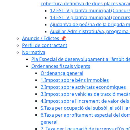
cobertura definitiva de dues places vacan
12 EST- Vigilant/a municipal (Concurs
13 EST- Vigilant/a municipal (concurs
Ajudant/a de peó/na de la brigada mu
Auxiliar Administratiu/va, programa 
Anuncis / Edictes 📌
Perfil de contractant
Normativa
Pla Especial de desenvolupament a l'àmbit de
Ordenances fiscals vigents
Ordenança general
1.Impost sobre béns immobles
2.Impost sobre activitats econòmiques
3.Impost sobre vehicles de tracció mecà
4.Impost sobre l'increment de valor del
5.Taxa per ocupació del subsòl, el sòl i la
6.Taxa per aprofitament especial del dom
general
7. Taxa per l'ocupació de terrenys d'ús pú