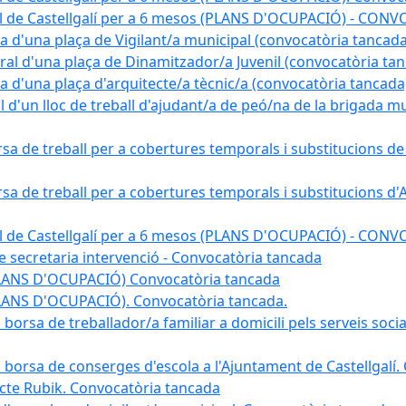
pal de Castellgalí per a 6 mesos (PLANS D'OCUPACIÓ) - C
na d'una plaça de Vigilant/a municipal (convocatòria tancada
ral d'una plaça de Dinamitzador/a Juvenil (convocatòria ta
na d'una plaça d'arquitecte/a tècnic/a (convocatòria tancada
l d'un lloc de treball d'ajudant/a de peó/na de la brigada 
rsa de treball per a cobertures temporals i substitucions d
rsa de treball per a cobertures temporals i substitucions d'
pal de Castellgalí per a 6 mesos (PLANS D'OCUPACIÓ) - C
 de secretaria intervenció - Convocatòria tancada
(PLANS D'OCUPACIÓ) Convocatòria tancada
PLANS D'OCUPACIÓ). Convocatòria tancada.
 borsa de treballador/a familiar a domicili pels serveis soci
na borsa de conserges d'escola a l'Ajuntament de Castellgalí
ojecte Rubik. Convocatòria tancada