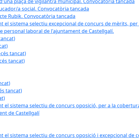
a d'una plaça de vigilant/a municipal. Convocatòria tancada
ducador/a social. Convocatòria tancada
ojecte Rubik. Convocatòria tancada
nt el sistema selectiu excepcional de concurs de mèrits, per 
e personal laboral de l'ajuntament de Castellgalí.
tancat)
cat)
océs tancat)
cés tancat)
ncat)
és tancat)
at)
nt el sistema selectiu de concurs oposició, per a la cobertura
nt de Castellgalí
nt el sistema selectiu de concurs oposició i excepcional de c