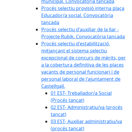
municipal. Convocatòria tancada
Procés selectiu provisió interna plaça
Educador/a social. Convocatòria
tancada
Procés selectiu d'auxiliar de la llar -
Projecte Rubik. Convocatòria tancada
Procés selectiu d'estabilització,
mitjançant el sistema selectiu
excepcional de concurs de mèrits, per
a la cobertura definitiva de les places
vacants de personal funcionari i de
personal laboral de l'ajuntament de
Castellgalí.
01 EST- Treballador/a Social
(Procés tancat)
02 EST- Administratiu/va (procés
tancat)
03 EST- Auxiliar administratiu/va
(procés tancat)