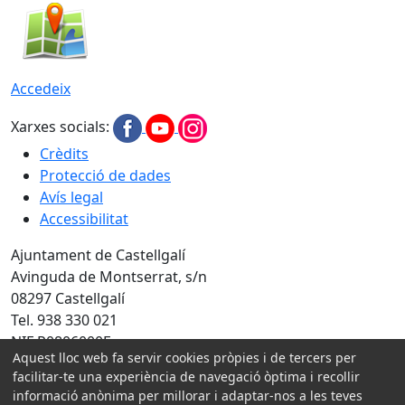
Accedeix
Xarxes socials:
Crèdits
Protecció de dades
Avís legal
Accessibilitat
Ajuntament de Castellgalí
Avinguda de Montserrat, s/n
08297 Castellgalí
Tel. 938 330 021
NIF P0806000F
Aquest lloc web fa servir cookies pròpies i de tercers per
facilitar-te una experiència de navegació òptima i recollir
Amb la col·laboració de:
informació anònima per millorar i adaptar-nos a les teves