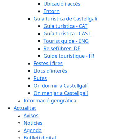
Ubicació i accés
Entorn
Guia turística de Castellgalí
Guia turística - CAT
Guía turística - CAST
Tourist guide - ENG
Reiseführer -DE
Guide touristique - FR
Festes i fires
Llocs d'interès
Rutes
On dormir a Castellgalí
On menjar a Castellgalí
Informació geogràfica
Actualitat
Avisos
Notícies
Agenda
Butlletí digital