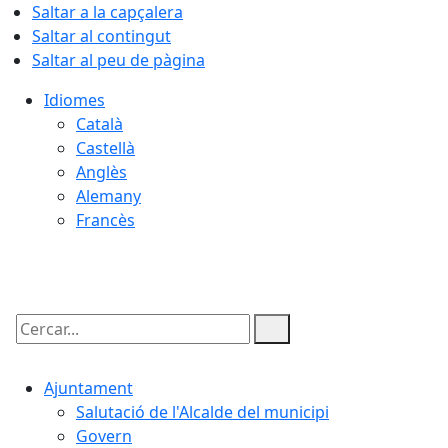
Saltar a la capçalera
Saltar al contingut
Saltar al peu de pàgina
Idiomes
Català
Castellà
Anglès
Alemany
Francès
08.08.2026 | 12:49
Cercar:
Ajuntament
Salutació de l'Alcalde del municipi
Govern