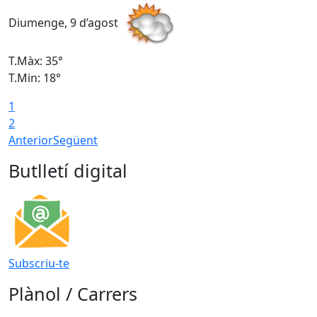
Diumenge, 9 d’agost
D
T.Màx: 35°
T
T.Min: 18°
T
1
T
2
Anterior
Següent
Butlletí digital
Subscriu-te
Plànol / Carrers