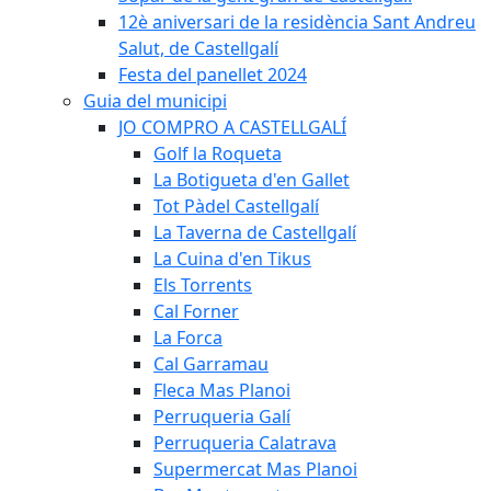
12è aniversari de la residència Sant Andreu
Salut, de Castellgalí
Festa del panellet 2024
Guia del municipi
JO COMPRO A CASTELLGALÍ
Golf la Roqueta
La Botigueta d'en Gallet
Tot Pàdel Castellgalí
La Taverna de Castellgalí
La Cuina d'en Tikus
Els Torrents
Cal Forner
La Forca
Cal Garramau
Fleca Mas Planoi
Perruqueria Galí
Perruqueria Calatrava
Supermercat Mas Planoi