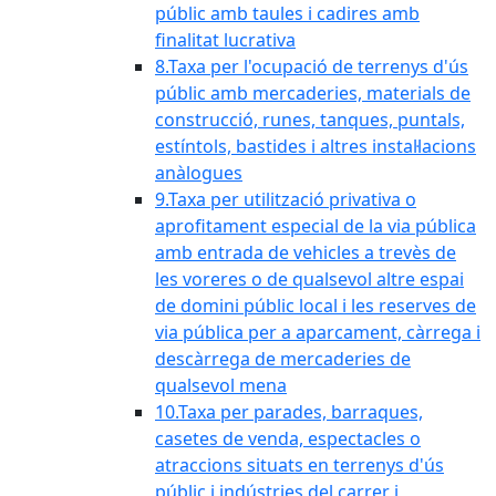
públic amb taules i cadires amb
finalitat lucrativa
8.Taxa per l'ocupació de terrenys d'ús
públic amb mercaderies, materials de
construcció, runes, tanques, puntals,
estíntols, bastides i altres instal·lacions
anàlogues
9.Taxa per utilització privativa o
aprofitament especial de la via pública
amb entrada de vehicles a trevès de
les voreres o de qualsevol altre espai
de domini públic local i les reserves de
via pública per a aparcament, càrrega i
descàrrega de mercaderies de
qualsevol mena
10.Taxa per parades, barraques,
casetes de venda, espectacles o
atraccions situats en terrenys d'ús
públic i indústries del carrer i