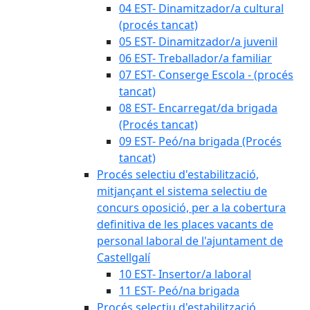
04 EST- Dinamitzador/a cultural
(procés tancat)
05 EST- Dinamitzador/a juvenil
06 EST- Treballador/a familiar
07 EST- Conserge Escola - (procés
tancat)
08 EST- Encarregat/da brigada
(Procés tancat)
09 EST- Peó/na brigada (Procés
tancat)
Procés selectiu d'estabilització,
mitjançant el sistema selectiu de
concurs oposició, per a la cobertura
definitiva de les places vacants de
personal laboral de l'ajuntament de
Castellgalí
10 EST- Insertor/a laboral
11 EST- Peó/na brigada
Procés selectiu d'estabilització,