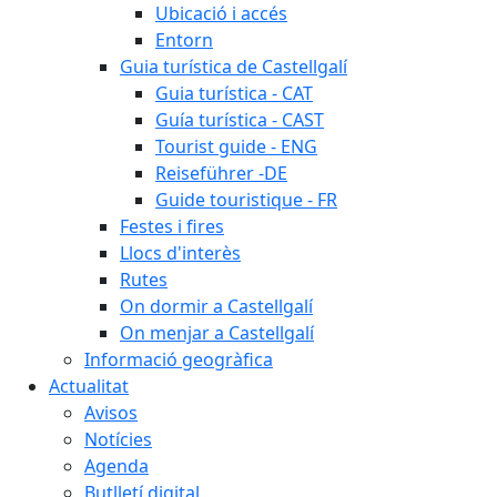
Ubicació i accés
Entorn
Guia turística de Castellgalí
Guia turística - CAT
Guía turística - CAST
Tourist guide - ENG
Reiseführer -DE
Guide touristique - FR
Festes i fires
Llocs d'interès
Rutes
On dormir a Castellgalí
On menjar a Castellgalí
Informació geogràfica
Actualitat
Avisos
Notícies
Agenda
Butlletí digital