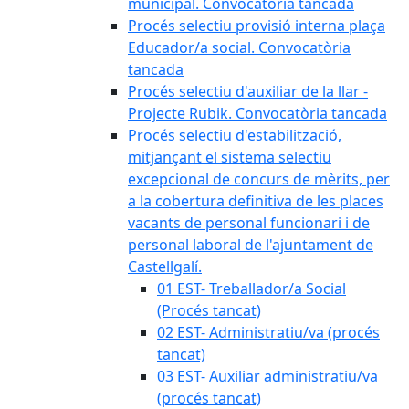
municipal. Convocatòria tancada
Procés selectiu provisió interna plaça
Educador/a social. Convocatòria
tancada
Procés selectiu d'auxiliar de la llar -
Projecte Rubik. Convocatòria tancada
Procés selectiu d'estabilització,
mitjançant el sistema selectiu
excepcional de concurs de mèrits, per
a la cobertura definitiva de les places
vacants de personal funcionari i de
personal laboral de l'ajuntament de
Castellgalí.
01 EST- Treballador/a Social
(Procés tancat)
02 EST- Administratiu/va (procés
tancat)
03 EST- Auxiliar administratiu/va
(procés tancat)