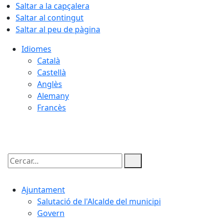
Saltar a la capçalera
Saltar al contingut
Saltar al peu de pàgina
Idiomes
Català
Castellà
Anglès
Alemany
Francès
08.08.2026 | 08:25
Cercar:
Ajuntament
Salutació de l'Alcalde del municipi
Govern