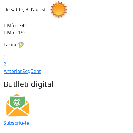
Dissabte, 8 d’agost
D
T.Màx: 34°
T
T.Min: 19°
T
Tarda
T
1
2
Anterior
Següent
Butlletí digital
Subscriu-te