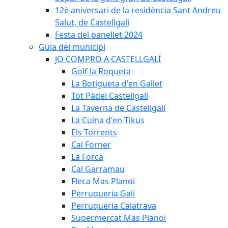
12è aniversari de la residència Sant Andreu
Salut, de Castellgalí
Festa del panellet 2024
Guia del municipi
JO COMPRO A CASTELLGALÍ
Golf la Roqueta
La Botigueta d'en Gallet
Tot Pàdel Castellgalí
La Taverna de Castellgalí
La Cuina d'en Tikus
Els Torrents
Cal Forner
La Forca
Cal Garramau
Fleca Mas Planoi
Perruqueria Galí
Perruqueria Calatrava
Supermercat Mas Planoi