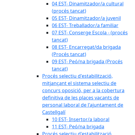
04 EST- Dinamitzador/a cultural
(procés tancat)
05 EST- Dinamitzador/a juvenil
06 EST- Treballador/a familiar
07 EST- Conserge Escola - (procés
tancat)
08 EST- Encarregat/da brigada
(Procés tancat)
09 EST- Peó/na brigada (Procés
tancat)
Procés selectiu d'estabilització,
mitjançant el sistema selectiu de
concurs oposició, per a la cobertura
definitiva de les places vacants de
personal laboral de l'ajuntament de
Castellgalí
10 EST- Insertor/a laboral
11 EST- Peó/na brigada
Procés selectiu d'estabilització,