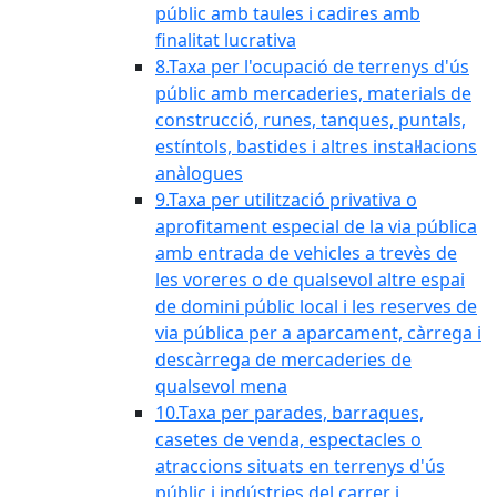
públic amb taules i cadires amb
finalitat lucrativa
8.Taxa per l'ocupació de terrenys d'ús
públic amb mercaderies, materials de
construcció, runes, tanques, puntals,
estíntols, bastides i altres instal·lacions
anàlogues
9.Taxa per utilització privativa o
aprofitament especial de la via pública
amb entrada de vehicles a trevès de
les voreres o de qualsevol altre espai
de domini públic local i les reserves de
via pública per a aparcament, càrrega i
descàrrega de mercaderies de
qualsevol mena
10.Taxa per parades, barraques,
casetes de venda, espectacles o
atraccions situats en terrenys d'ús
públic i indústries del carrer i