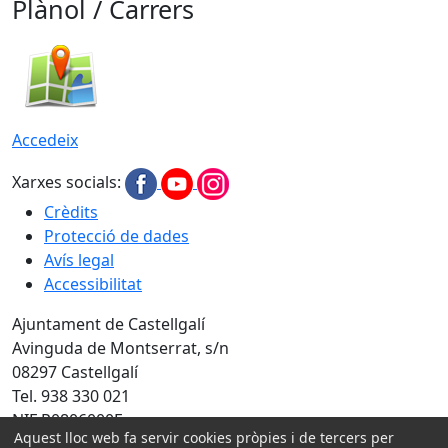
Plànol / Carrers
Accedeix
Xarxes socials:
Crèdits
Protecció de dades
Avís legal
Accessibilitat
Ajuntament de Castellgalí
Avinguda de Montserrat, s/n
08297 Castellgalí
Tel. 938 330 021
NIF P0806000F
Aquest lloc web fa servir cookies pròpies i de tercers per