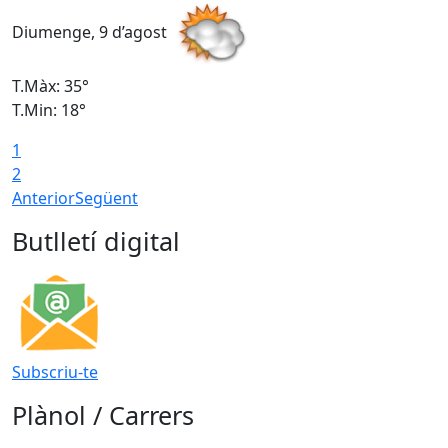
Diumenge, 9 d’agost
D
T.Màx: 35°
T
T.Min: 18°
T
1
T
2
Anterior
Següent
Butlletí digital
Subscriu-te
Plànol / Carrers