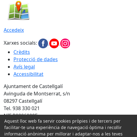
Accedeix
Xarxes socials:
Crèdits
Protecció de dades
Avís legal
Accessibilitat
Ajuntament de Castellgalí
Avinguda de Montserrat, s/n
08297 Castellgalí
Tel. 938 330 021
NIF P0806000F
Aquest lloc web fa servir cookies pròpies i de tercers per
facilitar-te una experiència de navegació òptima i recollir
Amb la col·laboració de:
informació anònima per millorar i adaptar-nos a les teves