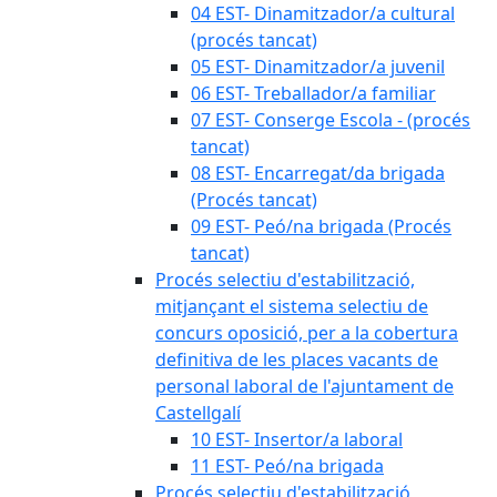
04 EST- Dinamitzador/a cultural
(procés tancat)
05 EST- Dinamitzador/a juvenil
06 EST- Treballador/a familiar
07 EST- Conserge Escola - (procés
tancat)
08 EST- Encarregat/da brigada
(Procés tancat)
09 EST- Peó/na brigada (Procés
tancat)
Procés selectiu d'estabilització,
mitjançant el sistema selectiu de
concurs oposició, per a la cobertura
definitiva de les places vacants de
personal laboral de l'ajuntament de
Castellgalí
10 EST- Insertor/a laboral
11 EST- Peó/na brigada
Procés selectiu d'estabilització,