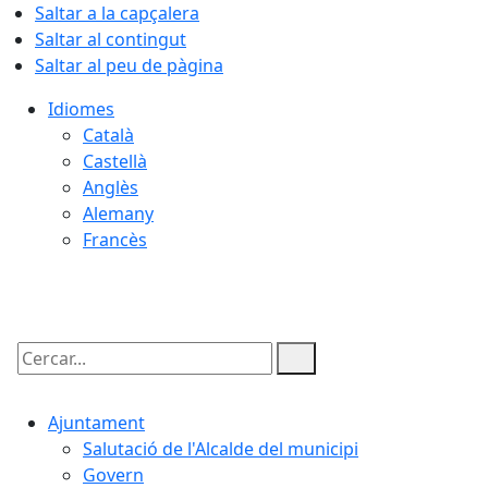
Saltar a la capçalera
Saltar al contingut
Saltar al peu de pàgina
Idiomes
Català
Castellà
Anglès
Alemany
Francès
09.08.2026 | 05:39
Cercar:
Ajuntament
Salutació de l'Alcalde del municipi
Govern