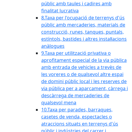
públic amb taules i cadires amb
finalitat lucrativa
8.Taxa per l'ocupació de terrenys d'ús
públic amb mercaderies, materials de
construcció, runes, tanques, puntals,
estíntols, bastides i altres instal·lacions
anàlogues
9.Taxa per utilització privativa o
aprofitament especial de la via pública
amb entrada de vehicles a trevès de
les voreres o de qualsevol altre espai
de domini públic local i les reserves de
via pública per a aparcament, càrrega i
descàrrega de mercaderies de
qualsevol mena
10.Taxa per parades, barraques,
casetes de venda, espectacles o
atraccions situats en terrenys d'ús
públic i indústries del carrer i