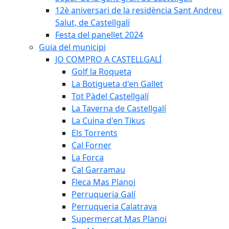
12è aniversari de la residència Sant Andreu
Salut, de Castellgalí
Festa del panellet 2024
Guia del municipi
JO COMPRO A CASTELLGALÍ
Golf la Roqueta
La Botigueta d'en Gallet
Tot Pàdel Castellgalí
La Taverna de Castellgalí
La Cuina d'en Tikus
Els Torrents
Cal Forner
La Forca
Cal Garramau
Fleca Mas Planoi
Perruqueria Galí
Perruqueria Calatrava
Supermercat Mas Planoi