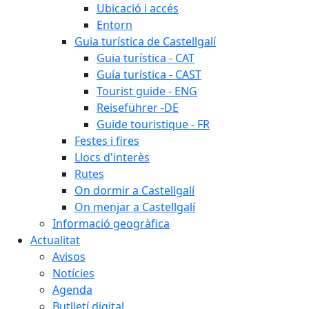
Ubicació i accés
Entorn
Guia turística de Castellgalí
Guia turística - CAT
Guía turística - CAST
Tourist guide - ENG
Reiseführer -DE
Guide touristique - FR
Festes i fires
Llocs d'interès
Rutes
On dormir a Castellgalí
On menjar a Castellgalí
Informació geogràfica
Actualitat
Avisos
Notícies
Agenda
Butlletí digital