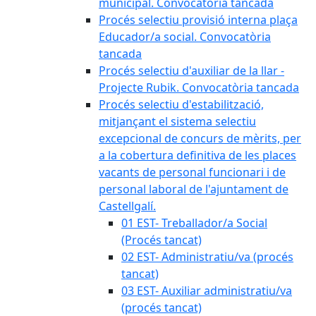
municipal. Convocatòria tancada
Procés selectiu provisió interna plaça
Educador/a social. Convocatòria
tancada
Procés selectiu d'auxiliar de la llar -
Projecte Rubik. Convocatòria tancada
Procés selectiu d'estabilització,
mitjançant el sistema selectiu
excepcional de concurs de mèrits, per
a la cobertura definitiva de les places
vacants de personal funcionari i de
personal laboral de l'ajuntament de
Castellgalí.
01 EST- Treballador/a Social
(Procés tancat)
02 EST- Administratiu/va (procés
tancat)
03 EST- Auxiliar administratiu/va
(procés tancat)