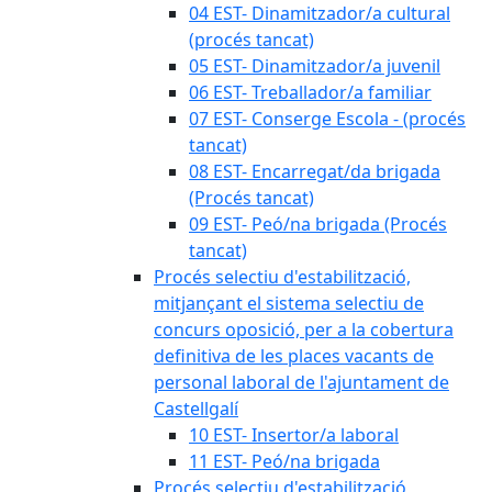
04 EST- Dinamitzador/a cultural
(procés tancat)
05 EST- Dinamitzador/a juvenil
06 EST- Treballador/a familiar
07 EST- Conserge Escola - (procés
tancat)
08 EST- Encarregat/da brigada
(Procés tancat)
09 EST- Peó/na brigada (Procés
tancat)
Procés selectiu d'estabilització,
mitjançant el sistema selectiu de
concurs oposició, per a la cobertura
definitiva de les places vacants de
personal laboral de l'ajuntament de
Castellgalí
10 EST- Insertor/a laboral
11 EST- Peó/na brigada
Procés selectiu d'estabilització,