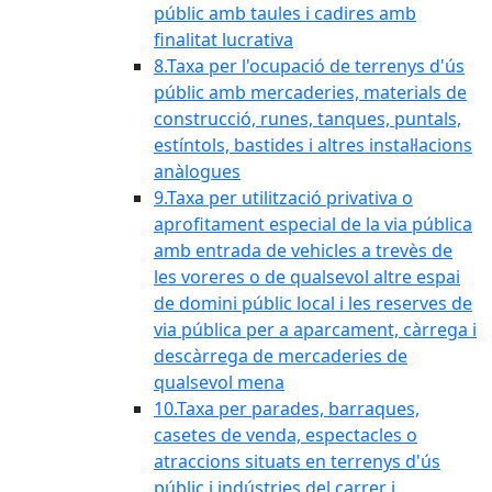
públic amb taules i cadires amb
finalitat lucrativa
8.Taxa per l'ocupació de terrenys d'ús
públic amb mercaderies, materials de
construcció, runes, tanques, puntals,
estíntols, bastides i altres instal·lacions
anàlogues
9.Taxa per utilització privativa o
aprofitament especial de la via pública
amb entrada de vehicles a trevès de
les voreres o de qualsevol altre espai
de domini públic local i les reserves de
via pública per a aparcament, càrrega i
descàrrega de mercaderies de
qualsevol mena
10.Taxa per parades, barraques,
casetes de venda, espectacles o
atraccions situats en terrenys d'ús
públic i indústries del carrer i