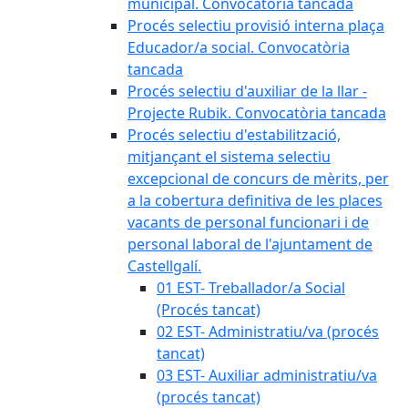
municipal. Convocatòria tancada
Procés selectiu provisió interna plaça
Educador/a social. Convocatòria
tancada
Procés selectiu d'auxiliar de la llar -
Projecte Rubik. Convocatòria tancada
Procés selectiu d'estabilització,
mitjançant el sistema selectiu
excepcional de concurs de mèrits, per
a la cobertura definitiva de les places
vacants de personal funcionari i de
personal laboral de l'ajuntament de
Castellgalí.
01 EST- Treballador/a Social
(Procés tancat)
02 EST- Administratiu/va (procés
tancat)
03 EST- Auxiliar administratiu/va
(procés tancat)