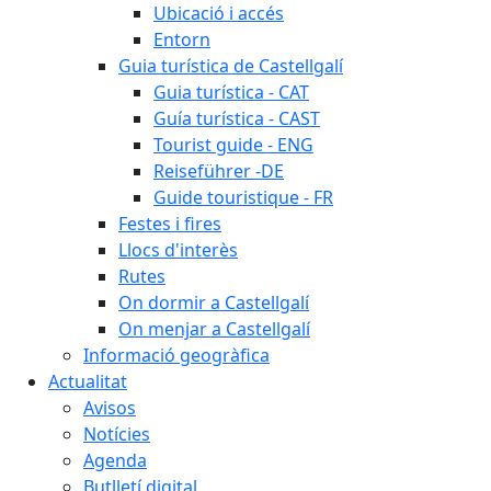
Ubicació i accés
Entorn
Guia turística de Castellgalí
Guia turística - CAT
Guía turística - CAST
Tourist guide - ENG
Reiseführer -DE
Guide touristique - FR
Festes i fires
Llocs d'interès
Rutes
On dormir a Castellgalí
On menjar a Castellgalí
Informació geogràfica
Actualitat
Avisos
Notícies
Agenda
Butlletí digital