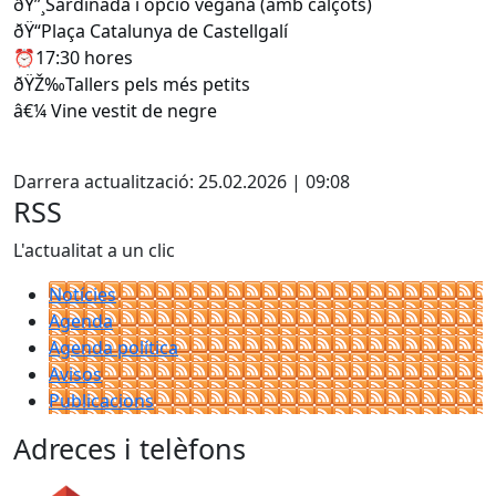
ðŸ”¸Sardinada i opció vegana (amb calçots)
ðŸ“Plaça Catalunya de Castellgalí
⏰17:30 hores
ðŸŽ‰Tallers pels més petits
â€¼ Vine vestit de negre
Facebook
Darrera actualització: 25.02.2026 | 09:08
RSS
L'actualitat a un clic
Notícies
Agenda
Agenda política
Avisos
Publicacions
Adreces i telèfons