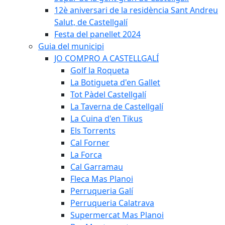
12è aniversari de la residència Sant Andreu
Salut, de Castellgalí
Festa del panellet 2024
Guia del municipi
JO COMPRO A CASTELLGALÍ
Golf la Roqueta
La Botigueta d'en Gallet
Tot Pàdel Castellgalí
La Taverna de Castellgalí
La Cuina d'en Tikus
Els Torrents
Cal Forner
La Forca
Cal Garramau
Fleca Mas Planoi
Perruqueria Galí
Perruqueria Calatrava
Supermercat Mas Planoi