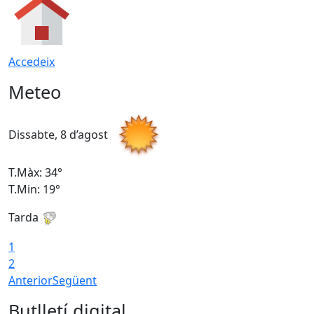
Accedeix
Meteo
Dissabte, 8 d’agost
D
T.Màx: 34°
T
T.Min: 19°
T
Tarda
T
1
2
Anterior
Següent
Butlletí digital