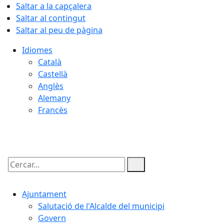
Saltar a la capçalera
Saltar al contingut
Saltar al peu de pàgina
Idiomes
Català
Castellà
Anglès
Alemany
Francès
07.08.2026 | 14:39
Cercar:
Ajuntament
Salutació de l'Alcalde del municipi
Govern