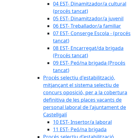
04 EST- Dinamitzador/a cultural
(procés tancat)
05 EST- Dinamitzador/a juvenil
06 EST- Treballador/a familiar
07 EST- Conserge Escola - (procés
tancat)
08 EST- Encarregat/da brigada
(Procés tancat)
09 EST- Peó/na brigada (Procés
tancat)
Procés selectiu d'estabilització,
mitjançant el sistema selectiu de
concurs oposició, per a la cobertura
definitiva de les places vacants de
personal laboral de l'ajuntament de
Castellgalí
10 EST- Insertor/a laboral
11 EST- Peó/na brigada
Procés selectiu d'estabilització,