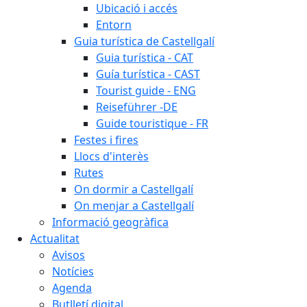
Ubicació i accés
Entorn
Guia turística de Castellgalí
Guia turística - CAT
Guía turística - CAST
Tourist guide - ENG
Reiseführer -DE
Guide touristique - FR
Festes i fires
Llocs d'interès
Rutes
On dormir a Castellgalí
On menjar a Castellgalí
Informació geogràfica
Actualitat
Avisos
Notícies
Agenda
Butlletí digital