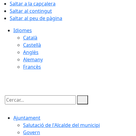
Saltar a la capçalera
Saltar al contingut
Saltar al peu de pàgina
Idiomes
Català
Castellà
Anglès
Alemany
Francès
06.08.2026 | 05:33
Cercar:
Ajuntament
Salutació de l'Alcalde del municipi
Govern