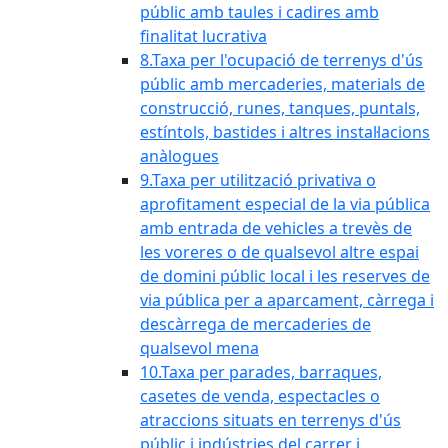
públic amb taules i cadires amb
finalitat lucrativa
8.Taxa per l'ocupació de terrenys d'ús
públic amb mercaderies, materials de
construcció, runes, tanques, puntals,
estíntols, bastides i altres instal·lacions
anàlogues
9.Taxa per utilització privativa o
aprofitament especial de la via pública
amb entrada de vehicles a trevès de
les voreres o de qualsevol altre espai
de domini públic local i les reserves de
via pública per a aparcament, càrrega i
descàrrega de mercaderies de
qualsevol mena
10.Taxa per parades, barraques,
casetes de venda, espectacles o
atraccions situats en terrenys d'ús
públic i indústries del carrer i