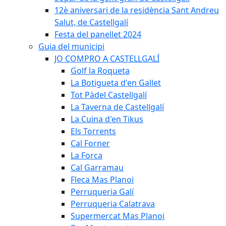
12è aniversari de la residència Sant Andreu
Salut, de Castellgalí
Festa del panellet 2024
Guia del municipi
JO COMPRO A CASTELLGALÍ
Golf la Roqueta
La Botigueta d'en Gallet
Tot Pàdel Castellgalí
La Taverna de Castellgalí
La Cuina d'en Tikus
Els Torrents
Cal Forner
La Forca
Cal Garramau
Fleca Mas Planoi
Perruqueria Galí
Perruqueria Calatrava
Supermercat Mas Planoi