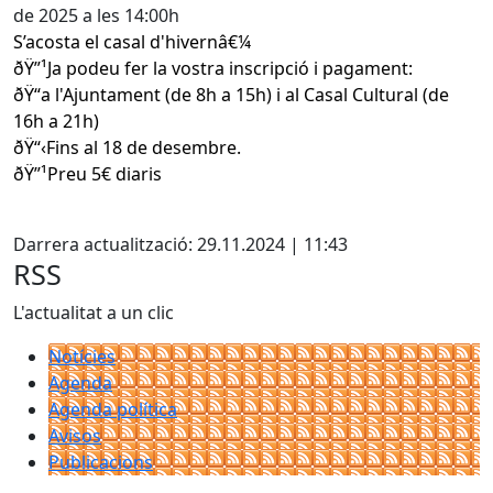
de 2025 a les 14:00h
S’acosta el casal d'hivernâ€¼
ðŸ”¹Ja podeu fer la vostra inscripció i pagament:
ðŸ“a l'Ajuntament (de 8h a 15h) i al Casal Cultural (de
16h a 21h)
ðŸ“‹Fins al 18 de desembre.
ðŸ”¹Preu 5€ diaris
Facebook
Darrera actualització: 29.11.2024 | 11:43
RSS
L'actualitat a un clic
Notícies
Agenda
Agenda política
Avisos
Publicacions