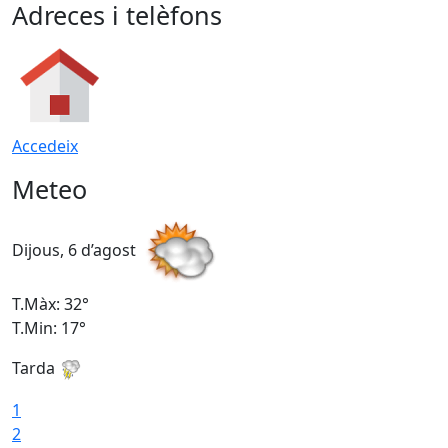
Adreces i telèfons
Accedeix
Meteo
Dijous, 6 d’agost
D
T.Màx: 32°
T
T.Min: 17°
T
Tarda
T
1
2