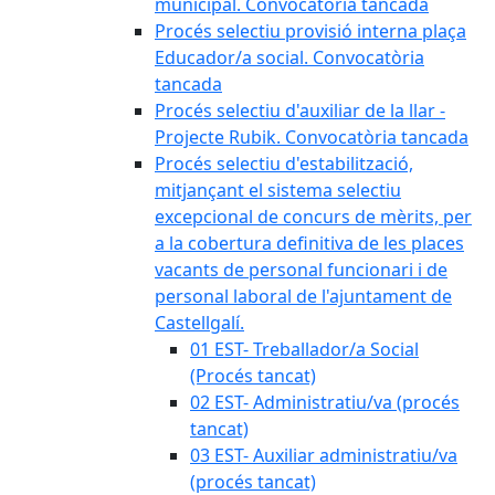
municipal. Convocatòria tancada
Procés selectiu provisió interna plaça
Educador/a social. Convocatòria
tancada
Procés selectiu d'auxiliar de la llar -
Projecte Rubik. Convocatòria tancada
Procés selectiu d'estabilització,
mitjançant el sistema selectiu
excepcional de concurs de mèrits, per
a la cobertura definitiva de les places
vacants de personal funcionari i de
personal laboral de l'ajuntament de
Castellgalí.
01 EST- Treballador/a Social
(Procés tancat)
02 EST- Administratiu/va (procés
tancat)
03 EST- Auxiliar administratiu/va
(procés tancat)