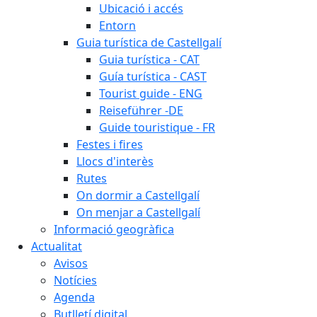
Ubicació i accés
Entorn
Guia turística de Castellgalí
Guia turística - CAT
Guía turística - CAST
Tourist guide - ENG
Reiseführer -DE
Guide touristique - FR
Festes i fires
Llocs d'interès
Rutes
On dormir a Castellgalí
On menjar a Castellgalí
Informació geogràfica
Actualitat
Avisos
Notícies
Agenda
Butlletí digital