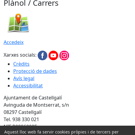
Plànol / Carrers
Accedeix
Xarxes socials:
Crèdits
Protecció de dades
Avís legal
Accessibilitat
Ajuntament de Castellgalí
Avinguda de Montserrat, s/n
08297 Castellgalí
Tel. 938 330 021
NIF P0806000F
Aquest lloc web fa servir cookies pròpies i de tercers per