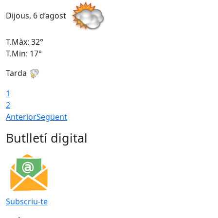
Dijous, 6 d’agost
D
T.Màx: 32°
T
T.Min: 17°
T
Tarda
T
1
2
Anterior
Següent
Butlletí digital
Subscriu-te