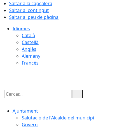
Saltar a la capçalera
Saltar al contingut
Saltar al peu de pàgina
Idiomes
Català
Castellà
Anglès
Alemany
Francès
06.08.2026 | 05:52
Cercar:
Ajuntament
Salutació de l'Alcalde del municipi
Govern