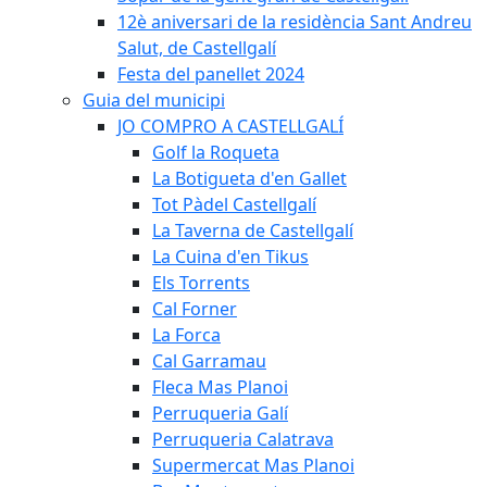
12è aniversari de la residència Sant Andreu
Salut, de Castellgalí
Festa del panellet 2024
Guia del municipi
JO COMPRO A CASTELLGALÍ
Golf la Roqueta
La Botigueta d'en Gallet
Tot Pàdel Castellgalí
La Taverna de Castellgalí
La Cuina d'en Tikus
Els Torrents
Cal Forner
La Forca
Cal Garramau
Fleca Mas Planoi
Perruqueria Galí
Perruqueria Calatrava
Supermercat Mas Planoi