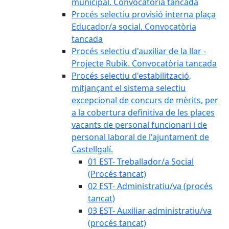
municipal. Convocatòria tancada
Procés selectiu provisió interna plaça
Educador/a social. Convocatòria
tancada
Procés selectiu d'auxiliar de la llar -
Projecte Rubik. Convocatòria tancada
Procés selectiu d'estabilització,
mitjançant el sistema selectiu
excepcional de concurs de mèrits, per
a la cobertura definitiva de les places
vacants de personal funcionari i de
personal laboral de l'ajuntament de
Castellgalí.
01 EST- Treballador/a Social
(Procés tancat)
02 EST- Administratiu/va (procés
tancat)
03 EST- Auxiliar administratiu/va
(procés tancat)