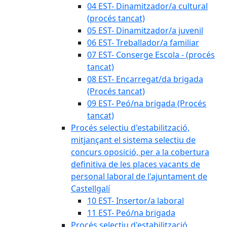
04 EST- Dinamitzador/a cultural
(procés tancat)
05 EST- Dinamitzador/a juvenil
06 EST- Treballador/a familiar
07 EST- Conserge Escola - (procés
tancat)
08 EST- Encarregat/da brigada
(Procés tancat)
09 EST- Peó/na brigada (Procés
tancat)
Procés selectiu d'estabilització,
mitjançant el sistema selectiu de
concurs oposició, per a la cobertura
definitiva de les places vacants de
personal laboral de l'ajuntament de
Castellgalí
10 EST- Insertor/a laboral
11 EST- Peó/na brigada
Procés selectiu d'estabilització,