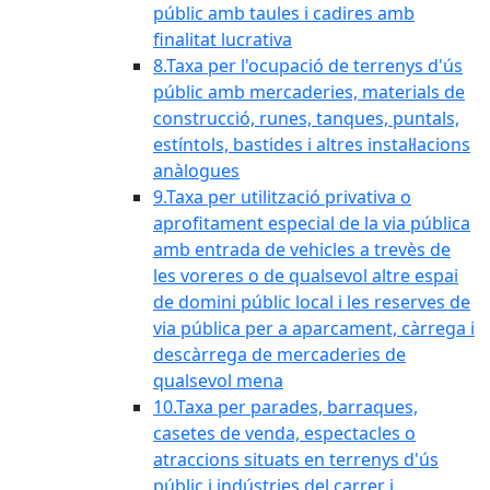
públic amb taules i cadires amb
finalitat lucrativa
8.Taxa per l'ocupació de terrenys d'ús
públic amb mercaderies, materials de
construcció, runes, tanques, puntals,
estíntols, bastides i altres instal·lacions
anàlogues
9.Taxa per utilització privativa o
aprofitament especial de la via pública
amb entrada de vehicles a trevès de
les voreres o de qualsevol altre espai
de domini públic local i les reserves de
via pública per a aparcament, càrrega i
descàrrega de mercaderies de
qualsevol mena
10.Taxa per parades, barraques,
casetes de venda, espectacles o
atraccions situats en terrenys d'ús
públic i indústries del carrer i