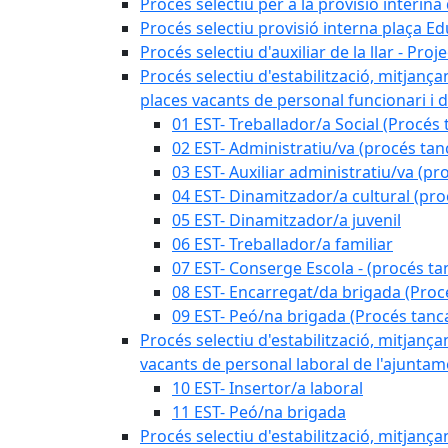
Procés selectiu per a la provisió interin
Procés selectiu provisió interna plaça E
Procés selectiu d'auxiliar de la llar - Pr
Procés selectiu d'estabilització, mitjança
places vacants de personal funcionari i d
01 EST- Treballador/a Social (Procés 
02 EST- Administratiu/va (procés tan
03 EST- Auxiliar administratiu/va (pr
04 EST- Dinamitzador/a cultural (pro
05 EST- Dinamitzador/a juvenil
06 EST- Treballador/a familiar
07 EST- Conserge Escola - (procés ta
08 EST- Encarregat/da brigada (Proc
09 EST- Peó/na brigada (Procés tanc
Procés selectiu d'estabilització, mitjança
vacants de personal laboral de l'ajuntame
10 EST- Insertor/a laboral
11 EST- Peó/na brigada
Procés selectiu d'estabilització, mitjança