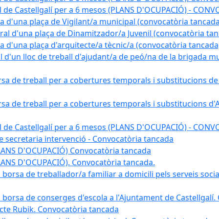
pal de Castellgalí per a 6 mesos (PLANS D'OCUPACIÓ) - C
na d'una plaça de Vigilant/a municipal (convocatòria tancada
ral d'una plaça de Dinamitzador/a Juvenil (convocatòria ta
na d'una plaça d'arquitecte/a tècnic/a (convocatòria tancada
l d'un lloc de treball d'ajudant/a de peó/na de la brigada 
rsa de treball per a cobertures temporals i substitucions d
rsa de treball per a cobertures temporals i substitucions d'
pal de Castellgalí per a 6 mesos (PLANS D'OCUPACIÓ) - C
 de secretaria intervenció - Convocatòria tancada
(PLANS D'OCUPACIÓ) Convocatòria tancada
PLANS D'OCUPACIÓ). Convocatòria tancada.
 borsa de treballador/a familiar a domicili pels serveis soci
na borsa de conserges d'escola a l'Ajuntament de Castellgalí
ojecte Rubik. Convocatòria tancada