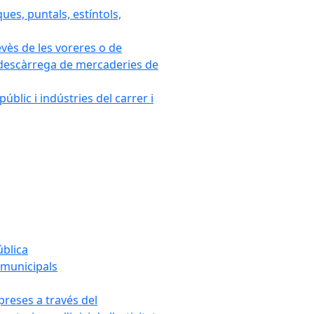
ues, puntals, estíntols,
evès de les voreres o de
 i descàrrega de mercaderies de
blic i indústries del carrer i
ública
s municipals
mpreses a través del