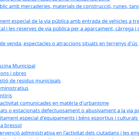
blic amb mercaderies, materials de construcció, runes, tanq
ament especial de la via pública amb entrada de vehicles a tr
cal i les reserves de via pública per a aparcament, càrrega
e venda, espectacles o atraccions situats en terrenys d'ús pú
iscina Municipal
ions i obres
estió de residus municipals
ministratius
ntiris
d'activitat comunicades en matèria d'urbanisme
nats o estacionats defectuosament o abusivament a la via p
rofitament especial d'equipaments i béns esportius i cultural
la bressol
tervenció administrativa en l'activitat dels ciutadans i les e