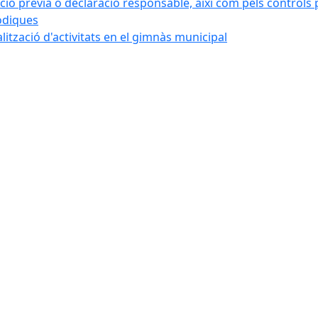
ó prèvia o declaració responsable, així com pels controls post
iòdiques
alització d'activitats en el gimnàs municipal