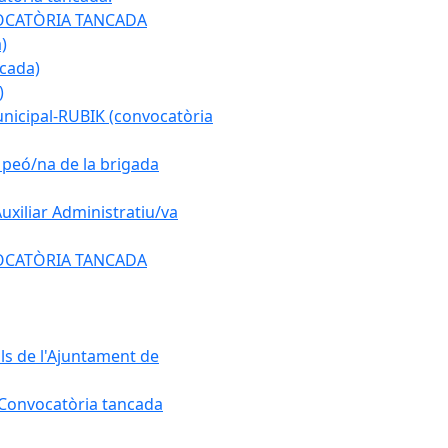
ONVOCATÒRIA TANCADA
)
ncada)
)
municipal-RUBIK (convocatòria
e peó/na de la brigada
Auxiliar Administratiu/va
ONVOCATÒRIA TANCADA
als de l'Ajuntament de
. Convocatòria tancada