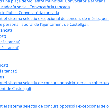
a d'una plaça de vigilant/a municipal. Convocatòria tancada
ducador/a social. Convocatòria tancada
ojecte Rubik. Convocatòria tancada
nt el sistema selectiu excepcional de concurs de mèrits, per 
e personal laboral de l'ajuntament de Castellgalí.
tancat)
cat)
océs tancat)
cés tancat)
ncat)
és tancat)
at)
nt el sistema selectiu de concurs oposició, per a la cobertura
nt de Castellgalí
nt el sistema selectiu de concurs oposició i excepcional de c