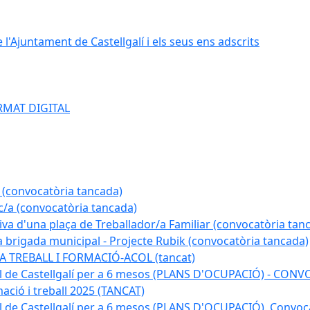
e l'Ajuntament de Castellgalí i els seus ens adscrits
RMAT DIGITAL
 (convocatòria tancada)
ic/a (convocatòria tancada)
tiva d'una plaça de Treballador/a Familiar (convocatòria tan
a brigada municipal - Projecte Rubik (convocatòria tancada)
A TREBALL I FORMACIÓ-ACOL (tancat)
pal de Castellgalí per a 6 mesos (PLANS D'OCUPACIÓ) - C
ació i treball 2025 (TANCAT)
l de Castellgalí per a 6 mesos (PLANS D'OCUPACIÓ). Convoc