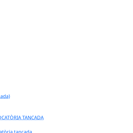
cada)
ONVOCATÒRIA TANCADA
atòria tancada.