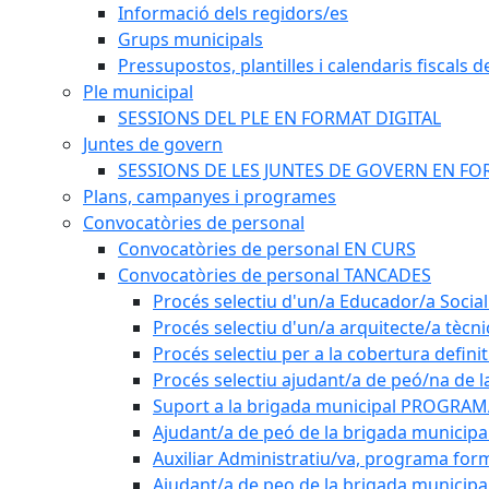
Informació dels regidors/es
Grups municipals
Pressupostos, plantilles i calendaris fiscals d
Ple municipal
SESSIONS DEL PLE EN FORMAT DIGITAL
Juntes de govern
SESSIONS DE LES JUNTES DE GOVERN EN FO
Plans, campanyes i programes
Convocatòries de personal
Convocatòries de personal EN CURS
Convocatòries de personal TANCADES
Procés selectiu d'un/a Educador/a Social
Procés selectiu d'un/a arquitecte/a tècn
Procés selectiu per a la cobertura defini
Procés selectiu ajudant/a de peó/na de l
Suport a la brigada municipal PROGRAM
Ajudant/a de peó de la brigada munici
Auxiliar Administratiu/va, programa form
Ajudant/a de peo de la brigada municipa