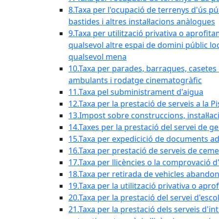
8.Taxa per l'ocupació de terrenys d'ús pú
bastides i altres instal·lacions anàlogues
9.Taxa per utilització privativa o aprofit
qualsevol altre espai de domini públic lo
qualsevol mena
10.Taxa per parades, barraques, casetes d
ambulants i rodatge cinematogràfic
11.Taxa pel subministrament d'aigua
12.Taxa per la prestació de serveis a la P
13.Impost sobre construccions, instal·lac
14.Taxes per la prestació del servei de g
15.Taxa per expedicició de documents ad
16.Taxa per prestació de serveis de ceme
17.Taxa per llicències o la comprovació 
18.Taxa per retirada de vehicles abando
19.Taxa per la utilització privativa o ap
20.Taxa per la prestació del servei d'esco
21.Taxa per la prestació dels serveis d'in