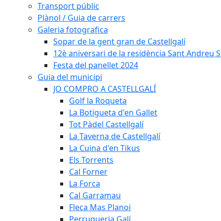
Transport públic
Plànol / Guia de carrers
Galeria fotografica
Sopar de la gent gran de Castellgalí
12è aniversari de la residència Sant Andreu Sa
Festa del panellet 2024
Guia del municipi
JO COMPRO A CASTELLGALÍ
Golf la Roqueta
La Botigueta d'en Gallet
Tot Pàdel Castellgalí
La Taverna de Castellgalí
La Cuina d'en Tikus
Els Torrents
Cal Forner
La Forca
Cal Garramau
Fleca Mas Planoi
Perruqueria Galí