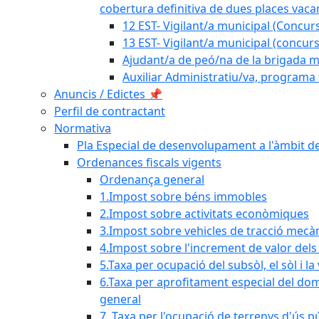
cobertura definitiva de dues places vacan
12 EST- Vigilant/a municipal (Concurs
13 EST- Vigilant/a municipal (concurs
Ajudant/a de peó/na de la brigada mu
Auxiliar Administratiu/va, programa 
Anuncis / Edictes 📌
Perfil de contractant
Normativa
Pla Especial de desenvolupament a l'àmbit de
Ordenances fiscals vigents
Ordenança general
1.Impost sobre béns immobles
2.Impost sobre activitats econòmiques
3.Impost sobre vehicles de tracció mecà
4.Impost sobre l'increment de valor del
5.Taxa per ocupació del subsòl, el sòl i la
6.Taxa per aprofitament especial del dom
general
7. Taxa per l'ocupació de terrenys d'ús pú