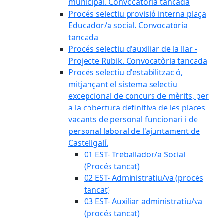
municipal. Convocatòria tancada
Procés selectiu provisió interna plaça
Educador/a social. Convocatòria
tancada
Procés selectiu d'auxiliar de la llar -
Projecte Rubik. Convocatòria tancada
Procés selectiu d'estabilització,
mitjançant el sistema selectiu
excepcional de concurs de mèrits, per
a la cobertura definitiva de les places
vacants de personal funcionari i de
personal laboral de l'ajuntament de
Castellgalí.
01 EST- Treballador/a Social
(Procés tancat)
02 EST- Administratiu/va (procés
tancat)
03 EST- Auxiliar administratiu/va
(procés tancat)