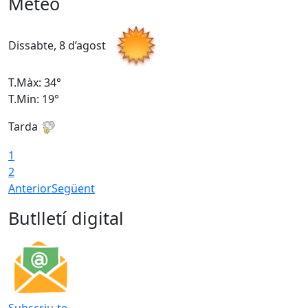
Meteo
Dissabte, 8 d’agost
D
T.Màx: 34°
T
T.Min: 19°
T
Tarda
T
1
2
Anterior
Següent
Butlletí digital
Subscriu-te