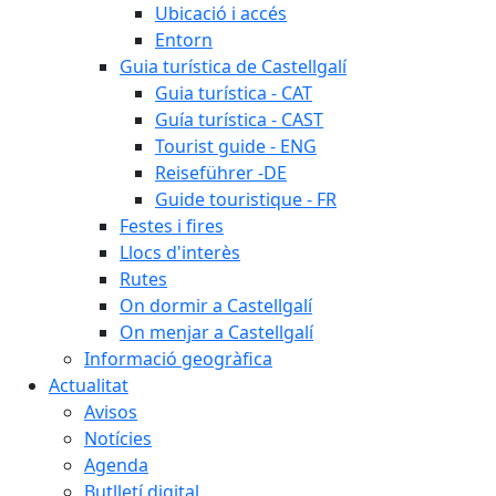
Ubicació i accés
Entorn
Guia turística de Castellgalí
Guia turística - CAT
Guía turística - CAST
Tourist guide - ENG
Reiseführer -DE
Guide touristique - FR
Festes i fires
Llocs d'interès
Rutes
On dormir a Castellgalí
On menjar a Castellgalí
Informació geogràfica
Actualitat
Avisos
Notícies
Agenda
Butlletí digital