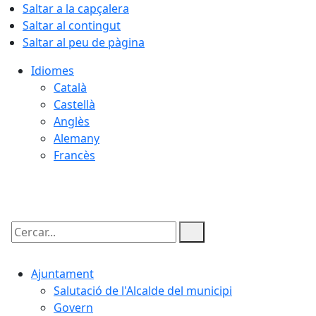
Saltar a la capçalera
Saltar al contingut
Saltar al peu de pàgina
Idiomes
Català
Castellà
Anglès
Alemany
Francès
07.08.2026 | 17:18
Cercar:
Ajuntament
Salutació de l'Alcalde del municipi
Govern