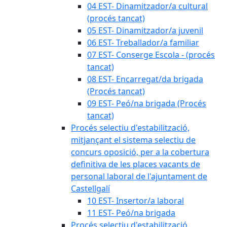
04 EST- Dinamitzador/a cultural
(procés tancat)
05 EST- Dinamitzador/a juvenil
06 EST- Treballador/a familiar
07 EST- Conserge Escola - (procés
tancat)
08 EST- Encarregat/da brigada
(Procés tancat)
09 EST- Peó/na brigada (Procés
tancat)
Procés selectiu d'estabilització,
mitjançant el sistema selectiu de
concurs oposició, per a la cobertura
definitiva de les places vacants de
personal laboral de l'ajuntament de
Castellgalí
10 EST- Insertor/a laboral
11 EST- Peó/na brigada
Procés selectiu d'estabilització,