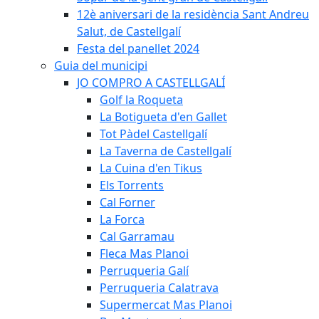
12è aniversari de la residència Sant Andreu
Salut, de Castellgalí
Festa del panellet 2024
Guia del municipi
JO COMPRO A CASTELLGALÍ
Golf la Roqueta
La Botigueta d'en Gallet
Tot Pàdel Castellgalí
La Taverna de Castellgalí
La Cuina d'en Tikus
Els Torrents
Cal Forner
La Forca
Cal Garramau
Fleca Mas Planoi
Perruqueria Galí
Perruqueria Calatrava
Supermercat Mas Planoi