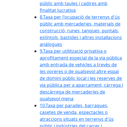
públic amb taules i cadires amb
finalitat lucrativa
8.Taxa per l'ocupació de terrenys d'ús
públic amb mercaderies, materials de
construcció, runes, tanques, puntals,
estíntols, bastides i altres instal·lacions
anàlogues
9.Taxa per utilització privativa o
aprofitament especial de la via pública
amb entrada de vehicles a trevès de
les voreres o de qualsevol altre espai
de domini públic local i les reserves de
via pública per a aparcament, càrrega i
descàrrega de mercaderies de
qualsevol mena
10.Taxa per parades, barraques,
casetes de venda, espectacles o
atraccions situats en terrenys d'ús
públic i indústries del carrer i