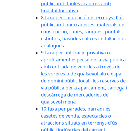
públic amb taules i cadires amb
finalitat lucrativa
8.Taxa per l'ocupació de terrenys d'ús
públic amb mercaderies, materials de
construcció, runes, tanques, puntals,
estíntols, bastides i altres instal·lacions
anàlogues
9.Taxa per utilització privativa o
aprofitament especial de la via pública
amb entrada de vehicles a trevès de
les voreres o de qualsevol altre espai
de domini públic local i les reserves de
via pública per a aparcament, càrrega i
descàrrega de mercaderies de
qualsevol mena
10.Taxa per parades, barraques,
casetes de venda, espectacles o
atraccions situats en terrenys d'ús
públic i indústries del carrer i