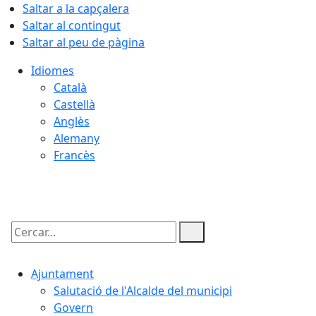
Saltar a la capçalera
Saltar al contingut
Saltar al peu de pàgina
Idiomes
Català
Castellà
Anglès
Alemany
Francès
06.08.2026 | 19:36
Cercar:
Ajuntament
Salutació de l'Alcalde del municipi
Govern