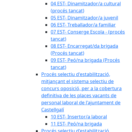
04 EST- Dinamitzador/a cultural
(procés tancat)
05 EST- Dinamitzador/a juvenil
06 EST- Treballador/a familiar
07 EST- Conserge Escola - (procés
tancat)
08 EST- Encarregat/da brigada
(Procés tancat)
09 EST- Peó/na brigada (Procés
tancat)
Procés selectiu d'estabilització,
mitjançant el sistema selectiu de
concurs oposició, per a la cobertura
definitiva de les places vacants de
personal laboral de l'ajuntament de
Castellgalí
10 EST- Insertor/a laboral
11 EST- Peó/na brigada
Procés selectiu d'estabilització,