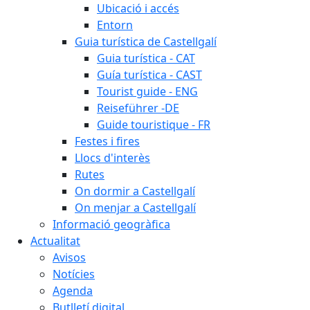
Ubicació i accés
Entorn
Guia turística de Castellgalí
Guia turística - CAT
Guía turística - CAST
Tourist guide - ENG
Reiseführer -DE
Guide touristique - FR
Festes i fires
Llocs d'interès
Rutes
On dormir a Castellgalí
On menjar a Castellgalí
Informació geogràfica
Actualitat
Avisos
Notícies
Agenda
Butlletí digital