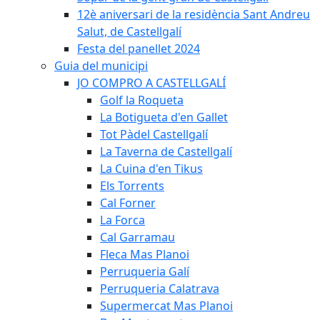
12è aniversari de la residència Sant Andreu
Salut, de Castellgalí
Festa del panellet 2024
Guia del municipi
JO COMPRO A CASTELLGALÍ
Golf la Roqueta
La Botigueta d'en Gallet
Tot Pàdel Castellgalí
La Taverna de Castellgalí
La Cuina d'en Tikus
Els Torrents
Cal Forner
La Forca
Cal Garramau
Fleca Mas Planoi
Perruqueria Galí
Perruqueria Calatrava
Supermercat Mas Planoi