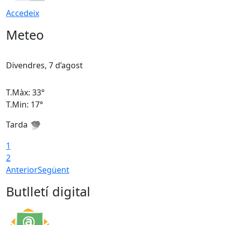
Accedeix
Meteo
Divendres, 7 d’agost
D
T.Màx: 33°
T
T.Min: 17°
T
Tarda
T
1
2
Anterior
Següent
Butlletí digital