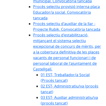
municipal. Convocatòria tancada
Procés selectiu provisió interna plaça
Educador/a social. Convocatòria
tancada
Procés selectiu d'auxiliar de la llar -
Projecte Rubik. Convocatòria tancada
Procés selectiu d'estabilització,
mitjançant el sistema selectiu
excepcional de concurs de mèrits, per
a la cobertura definitiva de les places
vacants de personal funcionari i de
personal laboral de l'ajuntament de
Castellgalí.
01 EST- Treballador/a Social
(Procés tancat)
02 EST- Administratiu/va (procés
tancat)
03 EST- Auxiliar administratiu/va
(procés tancat)