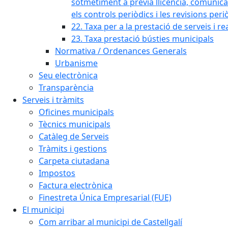
sotmetiment a prèvia llicència, comunicaci
els controls periòdics i les revisions per
22. Taxa per a la prestació de serveis i re
23. Taxa prestació bústies municipals
Normativa / Ordenances Generals
Urbanisme
Seu electrònica
Transparència
Serveis i tràmits
Oficines municipals
Tècnics municipals
Catàleg de Serveis
Tràmits i gestions
Carpeta ciutadana
Impostos
Factura electrònica
Finestreta Única Empresarial (FUE)
El municipi
Com arribar al municipi de Castellgalí