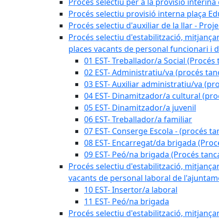
Procés selectiu per a la provisió interin
Procés selectiu provisió interna plaça E
Procés selectiu d'auxiliar de la llar - Pr
Procés selectiu d'estabilització, mitjança
places vacants de personal funcionari i d
01 EST- Treballador/a Social (Procés 
02 EST- Administratiu/va (procés tan
03 EST- Auxiliar administratiu/va (pr
04 EST- Dinamitzador/a cultural (pro
05 EST- Dinamitzador/a juvenil
06 EST- Treballador/a familiar
07 EST- Conserge Escola - (procés ta
08 EST- Encarregat/da brigada (Proc
09 EST- Peó/na brigada (Procés tanc
Procés selectiu d'estabilització, mitjança
vacants de personal laboral de l'ajuntame
10 EST- Insertor/a laboral
11 EST- Peó/na brigada
Procés selectiu d'estabilització, mitjança