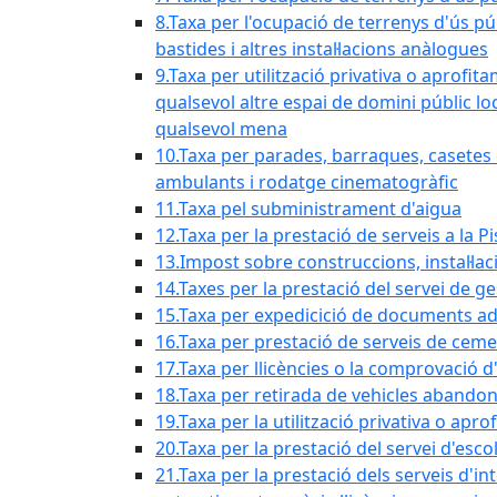
8.Taxa per l'ocupació de terrenys d'ús pú
bastides i altres instal·lacions anàlogues
9.Taxa per utilització privativa o aprofit
qualsevol altre espai de domini públic lo
qualsevol mena
10.Taxa per parades, barraques, casetes d
ambulants i rodatge cinematogràfic
11.Taxa pel subministrament d'aigua
12.Taxa per la prestació de serveis a la P
13.Impost sobre construccions, instal·lac
14.Taxes per la prestació del servei de g
15.Taxa per expedicició de documents ad
16.Taxa per prestació de serveis de ceme
17.Taxa per llicències o la comprovació 
18.Taxa per retirada de vehicles abando
19.Taxa per la utilització privativa o ap
20.Taxa per la prestació del servei d'esco
21.Taxa per la prestació dels serveis d'in