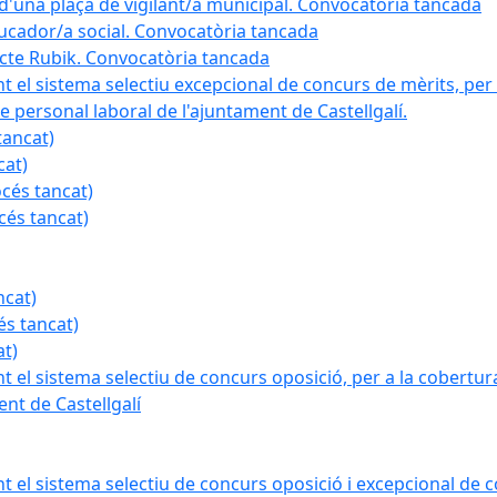
a d'una plaça de vigilant/a municipal. Convocatòria tancada
ducador/a social. Convocatòria tancada
ojecte Rubik. Convocatòria tancada
nt el sistema selectiu excepcional de concurs de mèrits, per 
e personal laboral de l'ajuntament de Castellgalí.
tancat)
cat)
océs tancat)
cés tancat)
ncat)
és tancat)
at)
nt el sistema selectiu de concurs oposició, per a la cobertura
nt de Castellgalí
nt el sistema selectiu de concurs oposició i excepcional de c