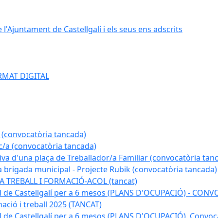
e l'Ajuntament de Castellgalí i els seus ens adscrits
RMAT DIGITAL
 (convocatòria tancada)
ic/a (convocatòria tancada)
tiva d'una plaça de Treballador/a Familiar (convocatòria tan
a brigada municipal - Projecte Rubik (convocatòria tancada)
A TREBALL I FORMACIÓ-ACOL (tancat)
pal de Castellgalí per a 6 mesos (PLANS D'OCUPACIÓ) - C
ació i treball 2025 (TANCAT)
l de Castellgalí per a 6 mesos (PLANS D'OCUPACIÓ). Convoc