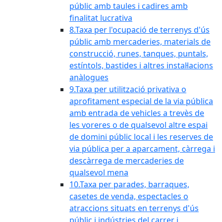
públic amb taules i cadires amb
finalitat lucrativa
8.Taxa per l'ocupació de terrenys d'ús
públic amb mercaderies, materials de
construcció, runes, tanques, puntals,
estíntols, bastides i altres instal·lacions
anàlogues
9.Taxa per utilització privativa o
aprofitament especial de la via pública
amb entrada de vehicles a trevès de
les voreres o de qualsevol altre espai
de domini públic local i les reserves de
via pública per a aparcament, càrrega i
descàrrega de mercaderies de
qualsevol mena
10.Taxa per parades, barraques,
casetes de venda, espectacles o
atraccions situats en terrenys d'ús
públic i indústries del carrer i