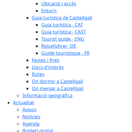
Ubicació i accés
Entorn
Guia turística de Castellgalí
Guia turística - CAT
Guía turística - CAST
Tourist guide - ENG
Reiseführer -DE
Guide touristique - FR
Festes i fires
Llocs d'interès
Rutes
On dormir a Castellgalí
On menjar a Castellgalí
Informació geogràfica
Actualitat
Avisos
Notícies
Agenda
Butlletí digital