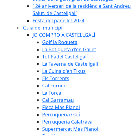
12è aniversari de la residència Sant Andreu
Salut, de Castellgalí
Festa del panellet 2024
Guia del municipi
JO COMPRO A CASTELLGALÍ
Golf la Roqueta
La Botigueta d'en Gallet
Tot Pàdel Castellgalí
La Taverna de Castellgalí
La Cuina d'en Tikus
Els Torrents
Cal Forner
La Forca
Cal Garramau
Fleca Mas Planoi
Perruqueria Galí
Perruqueria Calatrava
Supermercat Mas Planoi