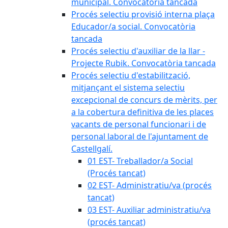
municipal. Convocatòria tancada
Procés selectiu provisió interna plaça
Educador/a social. Convocatòria
tancada
Procés selectiu d'auxiliar de la llar -
Projecte Rubik. Convocatòria tancada
Procés selectiu d'estabilització,
mitjançant el sistema selectiu
excepcional de concurs de mèrits, per
a la cobertura definitiva de les places
vacants de personal funcionari i de
personal laboral de l'ajuntament de
Castellgalí.
01 EST- Treballador/a Social
(Procés tancat)
02 EST- Administratiu/va (procés
tancat)
03 EST- Auxiliar administratiu/va
(procés tancat)