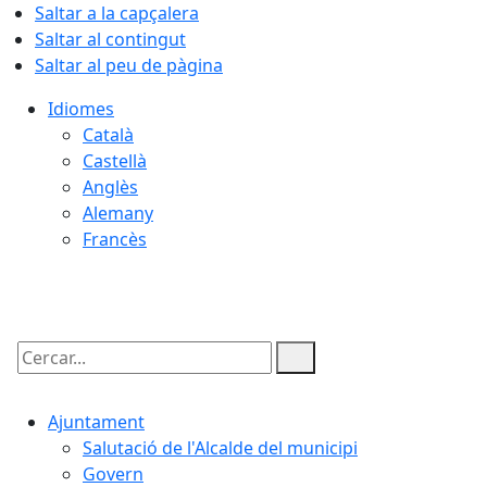
Saltar a la capçalera
Saltar al contingut
Saltar al peu de pàgina
Idiomes
Català
Castellà
Anglès
Alemany
Francès
09.08.2026 | 07:58
Cercar:
Ajuntament
Salutació de l'Alcalde del municipi
Govern