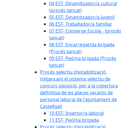
04 EST- Dinamitzador/a cultural
(procés tancat)
05 EST- Dinamitzador/a juvenil
06 EST- Treballador/a familiar
07 EST- Conserge Escola - (procés
tancat)
08 EST- Encarregat/da brigada
(Procés tancat)
09 EST- Peó/na brigada (Procés
tancat)
Procés selectiu d'estabilització,
mitjançant el sistema selectiu de
concurs oposició, per a la cobertura
definitiva de les places vacants de
personal laboral de l'ajuntament de
Castellgalí
10 EST- Insertor/a laboral
11 EST- Peó/na brigada
Procés selectiu d'estabilització,