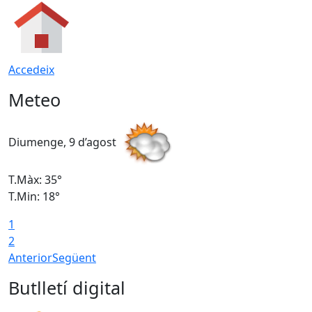
Accedeix
Meteo
Diumenge, 9 d’agost
D
T.Màx: 35°
T
T.Min: 18°
T
1
T
2
Anterior
Següent
Butlletí digital