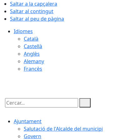
Saltar a la capçalera
Saltar al contingut
Saltar al peu de pàgina
Idiomes
Català
Castellà
Anglès
Alemany
Francès
07.08.2026 | 20:06
Cercar:
Ajuntament
Salutació de l'Alcalde del municipi
Govern