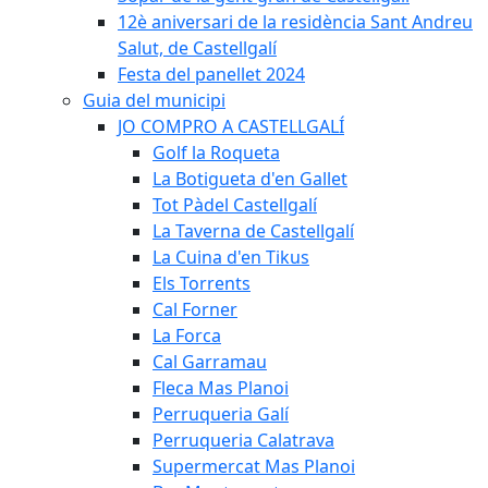
12è aniversari de la residència Sant Andreu
Salut, de Castellgalí
Festa del panellet 2024
Guia del municipi
JO COMPRO A CASTELLGALÍ
Golf la Roqueta
La Botigueta d'en Gallet
Tot Pàdel Castellgalí
La Taverna de Castellgalí
La Cuina d'en Tikus
Els Torrents
Cal Forner
La Forca
Cal Garramau
Fleca Mas Planoi
Perruqueria Galí
Perruqueria Calatrava
Supermercat Mas Planoi