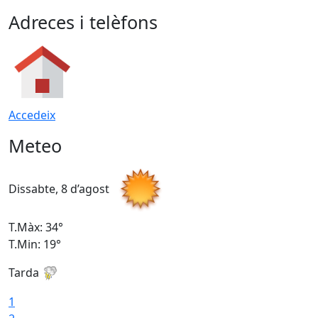
Adreces i telèfons
Accedeix
Meteo
Dissabte, 8 d’agost
D
T.Màx: 34°
T
T.Min: 19°
T
Tarda
T
1