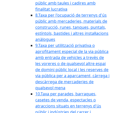
públic amb taules i cadires amb
finalitat lucrativa
8.Taxa per l'ocupació de terrenys d'ús
públic amb mercaderies, materials de
construcció, runes, tanques, puntals,
estíntols, bastides i altres instal·lacions
anàlogues
9.Taxa per utilització privativa o
aprofitament especial de la via pública
amb entrada de vehicles a trevès de
les voreres o de qualsevol altre espai
de domini públic local i les reserves de
via pública per a aparcament, càrrega i
descàrrega de mercaderies de
qualsevol mena
10.Taxa per parades, barraques,
casetes de venda, espectacles o
atraccions situats en terrenys d'ús
públic i indústries del carrer i