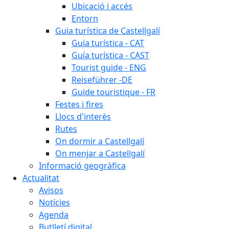
Ubicació i accés
Entorn
Guia turística de Castellgalí
Guia turística - CAT
Guía turística - CAST
Tourist guide - ENG
Reiseführer -DE
Guide touristique - FR
Festes i fires
Llocs d'interès
Rutes
On dormir a Castellgalí
On menjar a Castellgalí
Informació geogràfica
Actualitat
Avisos
Notícies
Agenda
Butlletí digital