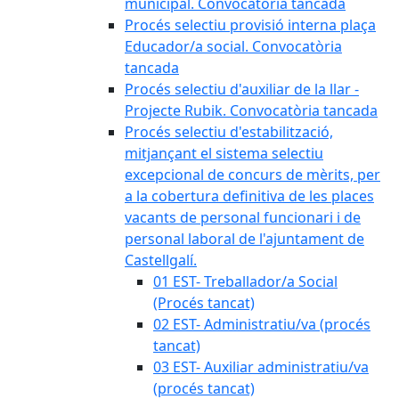
municipal. Convocatòria tancada
Procés selectiu provisió interna plaça
Educador/a social. Convocatòria
tancada
Procés selectiu d'auxiliar de la llar -
Projecte Rubik. Convocatòria tancada
Procés selectiu d'estabilització,
mitjançant el sistema selectiu
excepcional de concurs de mèrits, per
a la cobertura definitiva de les places
vacants de personal funcionari i de
personal laboral de l'ajuntament de
Castellgalí.
01 EST- Treballador/a Social
(Procés tancat)
02 EST- Administratiu/va (procés
tancat)
03 EST- Auxiliar administratiu/va
(procés tancat)