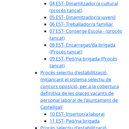
04 EST- Dinamitzador/a cultural
(procés tancat)
05 EST- Dinamitzador/a juvenil
06 EST- Treballador/a familiar
07 EST- Conserge Escola - (procés
tancat)
08 EST- Encarregat/da brigada
(Procés tancat)
09 EST- Peó/na brigada (Procés
tancat)
Procés selectiu d'estabilització,
mitjançant el sistema selectiu de
concurs oposició, per a la cobertura
definitiva de les places vacants de
personal laboral de l'ajuntament de
Castellgalí
10 EST- Insertor/a laboral
11 EST- Peó/na brigada
Procés selectiu d'estabilització,