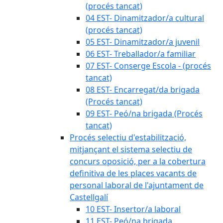
(procés tancat)
04 EST- Dinamitzador/a cultural
(procés tancat)
05 EST- Dinamitzador/a juvenil
06 EST- Treballador/a familiar
07 EST- Conserge Escola - (procés
tancat)
08 EST- Encarregat/da brigada
(Procés tancat)
09 EST- Peó/na brigada (Procés
tancat)
Procés selectiu d'estabilització,
mitjançant el sistema selectiu de
concurs oposició, per a la cobertura
definitiva de les places vacants de
personal laboral de l'ajuntament de
Castellgalí
10 EST- Insertor/a laboral
11 EST- Peó/na brigada