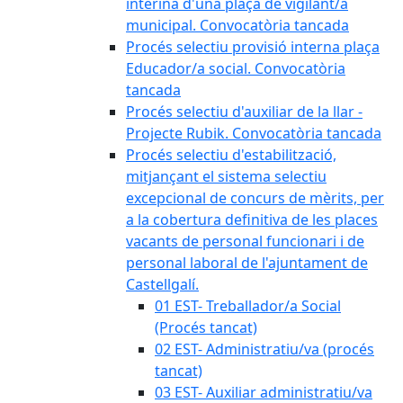
interina d'una plaça de vigilant/a
municipal. Convocatòria tancada
Procés selectiu provisió interna plaça
Educador/a social. Convocatòria
tancada
Procés selectiu d'auxiliar de la llar -
Projecte Rubik. Convocatòria tancada
Procés selectiu d'estabilització,
mitjançant el sistema selectiu
excepcional de concurs de mèrits, per
a la cobertura definitiva de les places
vacants de personal funcionari i de
personal laboral de l'ajuntament de
Castellgalí.
01 EST- Treballador/a Social
(Procés tancat)
02 EST- Administratiu/va (procés
tancat)
03 EST- Auxiliar administratiu/va