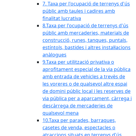
7. Taxa per l'ocupació de terrenys d'ús
públic amb taules i cadires amb
finalitat lucrativa
8.Taxa per l'ocupació de terrenys d'ús
públic amb mercaderies, materials de
construcció, runes, tanques, puntals,
estíntols, bastides i altres instal·lacions
anàlogues
9.Taxa per utilització privativa o
aprofitament especial de la via pública
amb entrada de vehicles a trevès de
les voreres o de qualsevol altre espai
de domini públic local i les reserves de
via pública per a aparcament, càrrega i
descàrrega de mercaderies de
qualsevol mena
10.Taxa per parades, barraques,
casetes de venda, espectacles o
atraccions situats en terrenys d'ús