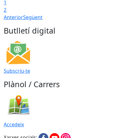
1
T
2
Anterior
Següent
Butlletí digital
Subscriu-te
Plànol / Carrers
Accedeix
Xarxes socials: