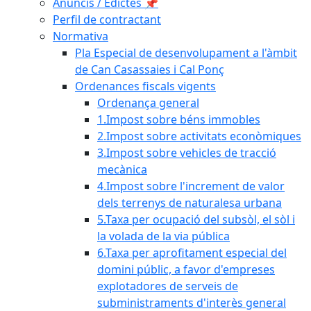
Anuncis / Edictes 📌
Perfil de contractant
Normativa
Pla Especial de desenvolupament a l'àmbit
de Can Casassaies i Cal Ponç
Ordenances fiscals vigents
Ordenança general
1.Impost sobre béns immobles
2.Impost sobre activitats econòmiques
3.Impost sobre vehicles de tracció
mecànica
4.Impost sobre l'increment de valor
dels terrenys de naturalesa urbana
5.Taxa per ocupació del subsòl, el sòl i
la volada de la via pública
6.Taxa per aprofitament especial del
domini públic, a favor d'empreses
explotadores de serveis de
subministraments d'interès general