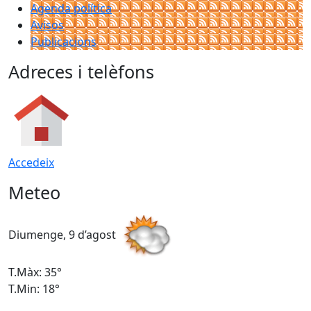
Agenda política
Avisos
Publicacions
Adreces i telèfons
Accedeix
Meteo
Diumenge, 9 d’agost
D
T.Màx: 35°
T
T.Min: 18°
T