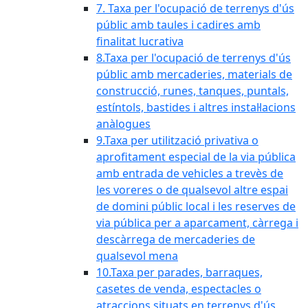
7. Taxa per l'ocupació de terrenys d'ús
públic amb taules i cadires amb
finalitat lucrativa
8.Taxa per l'ocupació de terrenys d'ús
públic amb mercaderies, materials de
construcció, runes, tanques, puntals,
estíntols, bastides i altres instal·lacions
anàlogues
9.Taxa per utilització privativa o
aprofitament especial de la via pública
amb entrada de vehicles a trevès de
les voreres o de qualsevol altre espai
de domini públic local i les reserves de
via pública per a aparcament, càrrega i
descàrrega de mercaderies de
qualsevol mena
10.Taxa per parades, barraques,
casetes de venda, espectacles o
atraccions situats en terrenys d'ús