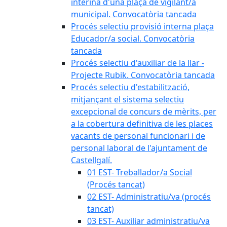
interina d'una plaça de vigilant/a
municipal. Convocatòria tancada
Procés selectiu provisió interna plaça
Educador/a social. Convocatòria
tancada
Procés selectiu d'auxiliar de la llar -
Projecte Rubik. Convocatòria tancada
Procés selectiu d'estabilització,
mitjançant el sistema selectiu
excepcional de concurs de mèrits, per
a la cobertura definitiva de les places
vacants de personal funcionari i de
personal laboral de l'ajuntament de
Castellgalí.
01 EST- Treballador/a Social
(Procés tancat)
02 EST- Administratiu/va (procés
tancat)
03 EST- Auxiliar administratiu/va