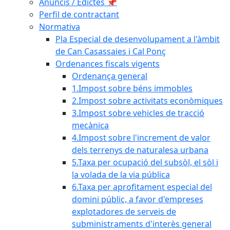
Anuncis / Edictes 📌
Perfil de contractant
Normativa
Pla Especial de desenvolupament a l'àmbit
de Can Casassaies i Cal Ponç
Ordenances fiscals vigents
Ordenança general
1.Impost sobre béns immobles
2.Impost sobre activitats econòmiques
3.Impost sobre vehicles de tracció
mecànica
4.Impost sobre l'increment de valor
dels terrenys de naturalesa urbana
5.Taxa per ocupació del subsòl, el sòl i
la volada de la via pública
6.Taxa per aprofitament especial del
domini públic, a favor d'empreses
explotadores de serveis de
subministraments d'interès general