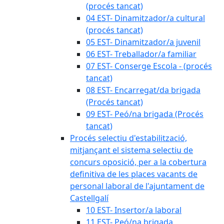
(procés tancat)
04 EST- Dinamitzador/a cultural
(procés tancat)
05 EST- Dinamitzador/a juvenil
06 EST- Treballador/a familiar
07 EST- Conserge Escola - (procés
tancat)
08 EST- Encarregat/da brigada
(Procés tancat)
09 EST- Peó/na brigada (Procés
tancat)
Procés selectiu d'estabilització,
mitjançant el sistema selectiu de
concurs oposició, per a la cobertura
definitiva de les places vacants de
personal laboral de l'ajuntament de
Castellgalí
10 EST- Insertor/a laboral
11 EST- Peó/na brigada