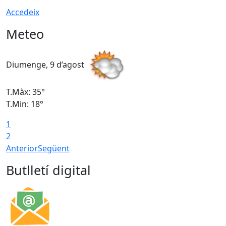
Accedeix
Meteo
Diumenge, 9 d’agost
D
T.Màx: 35°
T
T.Min: 18°
T
1
T
2
Anterior
Següent
Butlletí digital