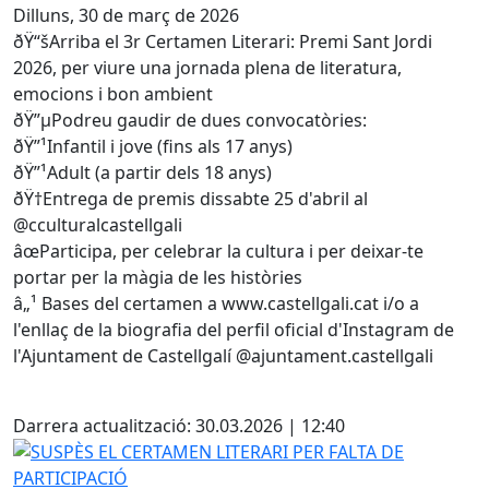
Dilluns, 30 de març de 2026
ðŸ“šArriba el 3r Certamen Literari: Premi Sant Jordi 
2026, per viure una jornada plena de literatura, 
emocions i bon ambient 
ðŸ”µPodreu gaudir de dues convocatòries: 
ðŸ”¹Infantil i jove (fins als 17 anys)
ðŸ”¹Adult (a partir dels 18 anys)
ðŸ†Entrega de premis dissabte 25 d'abril al 
@cculturalcastellgali
âœParticipa, per celebrar la cultura i per deixar-te 
portar per la màgia de les històries 
â„¹ Bases del certamen a www.castellgali.cat i/o a 
l'enllaç de la biografia del perfil oficial d'Instagram de 
l'Ajuntament de Castellgalí 
@ajuntament.castellgali
Facebook
Darrera actualització: 30.03.2026 | 12:40
SUSPÈS EL CERTAMEN LITERARI PER FALTA DE PARTICIPAC