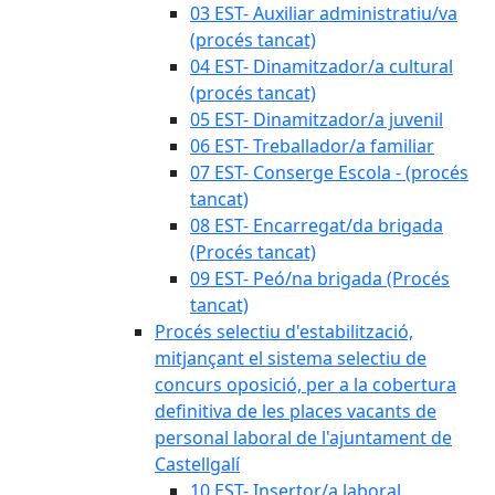
03 EST- Auxiliar administratiu/va
(procés tancat)
04 EST- Dinamitzador/a cultural
(procés tancat)
05 EST- Dinamitzador/a juvenil
06 EST- Treballador/a familiar
07 EST- Conserge Escola - (procés
tancat)
08 EST- Encarregat/da brigada
(Procés tancat)
09 EST- Peó/na brigada (Procés
tancat)
Procés selectiu d'estabilització,
mitjançant el sistema selectiu de
concurs oposició, per a la cobertura
definitiva de les places vacants de
personal laboral de l'ajuntament de
Castellgalí
10 EST- Insertor/a laboral