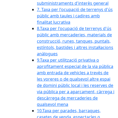
subministraments d'interès general
7. Taxa per l'ocupació de terrenys d'ús
públic amb taules i cadires amb
finalitat lucrativa
8.Taxa per l'ocupació de terrenys d'ús
públic amb mercaderies, materials de
construcció, runes, tanques, puntals,
estíntols, bastides i altres instal·lacions
anàlogues
9.Taxa per utilització privativa o
aprofitament especial de la via pública
amb entrada de vehicles a trevès de
les voreres o de qualsevol altre espai
de domini públic local i les reserves de
via pública per a aparcament, càrrega i
descàrrega de mercaderies de
qualsevol mena
10.Taxa per parades, barraques,
casetes de venda, espectacles o