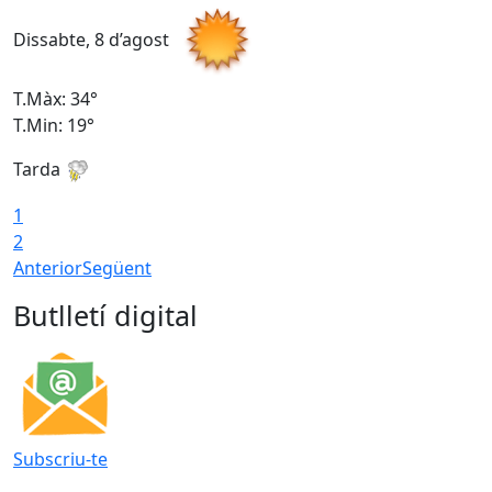
Dissabte, 8 d’agost
D
T.Màx: 34°
T
T.Min: 19°
T
Tarda
T
1
2
Anterior
Següent
Butlletí digital
Subscriu-te