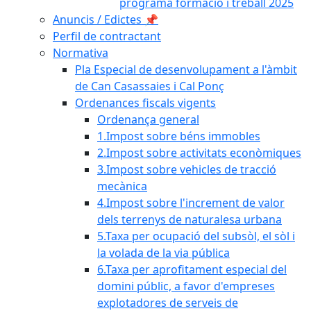
programa formació i treball 2025
Anuncis / Edictes 📌
Perfil de contractant
Normativa
Pla Especial de desenvolupament a l'àmbit
de Can Casassaies i Cal Ponç
Ordenances fiscals vigents
Ordenança general
1.Impost sobre béns immobles
2.Impost sobre activitats econòmiques
3.Impost sobre vehicles de tracció
mecànica
4.Impost sobre l'increment de valor
dels terrenys de naturalesa urbana
5.Taxa per ocupació del subsòl, el sòl i
la volada de la via pública
6.Taxa per aprofitament especial del
domini públic, a favor d'empreses
explotadores de serveis de