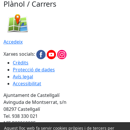
Plànol / Carrers
Accedeix
Xarxes socials:
Crèdits
Protecció de dades
Avís legal
Accessibilitat
Ajuntament de Castellgalí
Avinguda de Montserrat, s/n
08297 Castellgalí
Tel. 938 330 021
NIF P0806000F
Aquest lloc web fa servir cookies pròpies i de tercers per