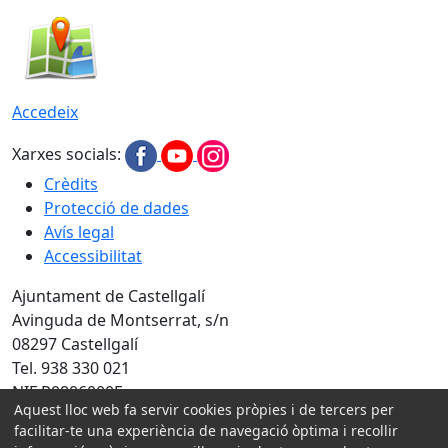
Accedeix
Xarxes socials:
Crèdits
Protecció de dades
Avís legal
Accessibilitat
Ajuntament de Castellgalí
Avinguda de Montserrat, s/n
08297 Castellgalí
Tel. 938 330 021
NIF P0806000F
Aquest lloc web fa servir cookies pròpies i de tercers per
facilitar-te una experiència de navegació òptima i recollir
Amb la col·laboració de: