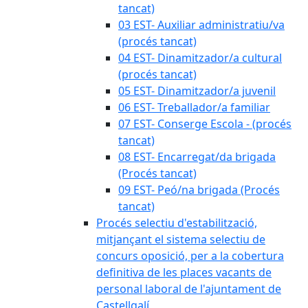
tancat)
03 EST- Auxiliar administratiu/va
(procés tancat)
04 EST- Dinamitzador/a cultural
(procés tancat)
05 EST- Dinamitzador/a juvenil
06 EST- Treballador/a familiar
07 EST- Conserge Escola - (procés
tancat)
08 EST- Encarregat/da brigada
(Procés tancat)
09 EST- Peó/na brigada (Procés
tancat)
Procés selectiu d'estabilització,
mitjançant el sistema selectiu de
concurs oposició, per a la cobertura
definitiva de les places vacants de
personal laboral de l'ajuntament de
Castellgalí