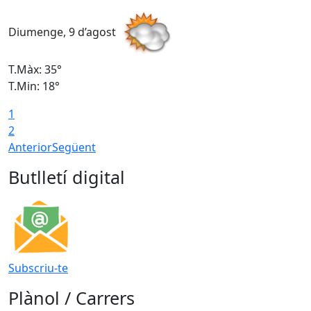
Diumenge, 9 d’agost
D
T.Màx: 35°
T
T.Min: 18°
T
1
T
2
Anterior
Següent
Butlletí digital
Subscriu-te
Plànol / Carrers