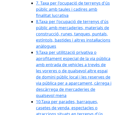
7. Taxa per l'ocupació de terrenys d'ús
públic amb taules i cadires amb
finalitat lucrativa
8.Taxa per l'ocupació de terrenys d'ús
públic amb mercaderies, materials de
construcció, runes, tanques, puntals,
estíntols, bastides i altres instal·lacions
anàlogues
9.Taxa per utilització privativa o
aprofitament especial de la via pública
amb entrada de vehicles a trevès de
les voreres o de qualsevol altre espai
de domini públic local i les reserves de
via pública per a aparcament, càrrega i
descàrrega de mercaderies de
qualsevol mena
10.Taxa per parades, barraques,
casetes de venda, espectacles o
atraccions situats en terrenys d'ús