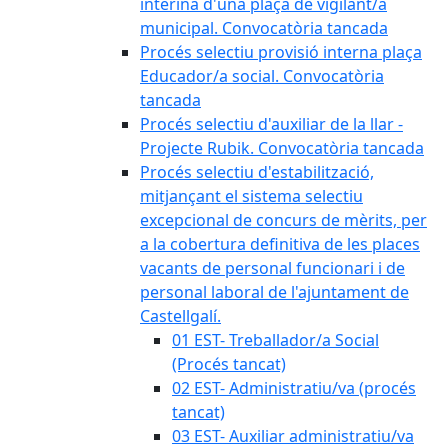
interina d'una plaça de vigilant/a
municipal. Convocatòria tancada
Procés selectiu provisió interna plaça
Educador/a social. Convocatòria
tancada
Procés selectiu d'auxiliar de la llar -
Projecte Rubik. Convocatòria tancada
Procés selectiu d'estabilització,
mitjançant el sistema selectiu
excepcional de concurs de mèrits, per
a la cobertura definitiva de les places
vacants de personal funcionari i de
personal laboral de l'ajuntament de
Castellgalí.
01 EST- Treballador/a Social
(Procés tancat)
02 EST- Administratiu/va (procés
tancat)
03 EST- Auxiliar administratiu/va