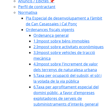
Anuncis / Edictes 📌
Perfil de contractant
Normativa
Pla Especial de desenvolupament a l'àmbit
de Can Casassaies i Cal Ponç
Ordenances fiscals vigents
Ordenança general
1.Impost sobre béns immobles
2.Impost sobre activitats econòmiques
3.Impost sobre vehicles de tracció
mecànica
4.Impost sobre l'increment de valor
dels terrenys de naturalesa urbana
5.Taxa per ocupació del subsòl, el sòl i
la volada de la via pública
6.Taxa per aprofitament especial del
domini públic, a favor d'empreses
explotadores de serveis de
subministraments d'interès general