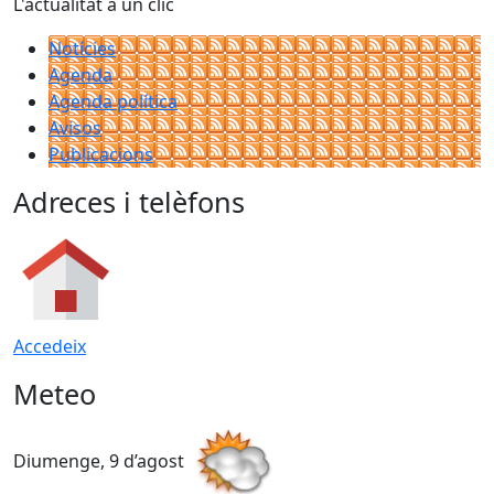
L'actualitat a un clic
Notícies
Agenda
Agenda política
Avisos
Publicacions
Adreces i telèfons
Accedeix
Meteo
Diumenge, 9 d’agost
D