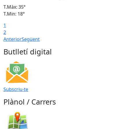
T.Màx: 35°
T
T.Min: 18°
T
1
T
2
Anterior
Següent
Butlletí digital
Subscriu-te
Plànol / Carrers