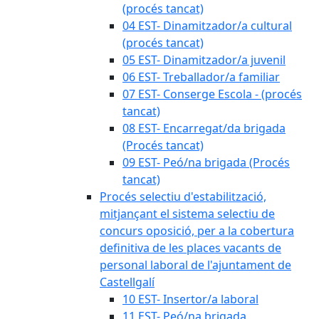
(procés tancat)
04 EST- Dinamitzador/a cultural
(procés tancat)
05 EST- Dinamitzador/a juvenil
06 EST- Treballador/a familiar
07 EST- Conserge Escola - (procés
tancat)
08 EST- Encarregat/da brigada
(Procés tancat)
09 EST- Peó/na brigada (Procés
tancat)
Procés selectiu d'estabilització,
mitjançant el sistema selectiu de
concurs oposició, per a la cobertura
definitiva de les places vacants de
personal laboral de l'ajuntament de
Castellgalí
10 EST- Insertor/a laboral
11 EST- Peó/na brigada