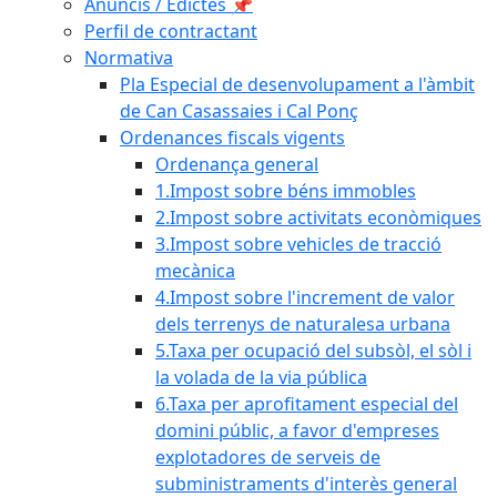
Anuncis / Edictes 📌
Perfil de contractant
Normativa
Pla Especial de desenvolupament a l'àmbit
de Can Casassaies i Cal Ponç
Ordenances fiscals vigents
Ordenança general
1.Impost sobre béns immobles
2.Impost sobre activitats econòmiques
3.Impost sobre vehicles de tracció
mecànica
4.Impost sobre l'increment de valor
dels terrenys de naturalesa urbana
5.Taxa per ocupació del subsòl, el sòl i
la volada de la via pública
6.Taxa per aprofitament especial del
domini públic, a favor d'empreses
explotadores de serveis de
subministraments d'interès general