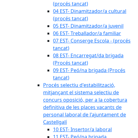
(procés tancat)
04 EST- Dinamitzador/a cultural
(procés tancat)
05 EST- Dinamitzador/a juvenil
06 EST- Treballador/a familiar
07 EST- Conserge Escola - (procés
tancat)
08 EST- Encarregat/da brigada
(Procés tancat)
09 EST- Peó/na brigada (Procés
tancat)
Procés selectiu d'estabilització,
mitjançant el sistema selectiu de
concurs oposició, per a la cobertura
definitiva de les places vacants de
personal laboral de l'ajuntament de
Castellgalí
10 EST- Insertor/a laboral
11 EST- Peó/na brigada