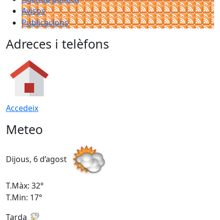
Avisos
Publicacions
Adreces i telèfons
Accedeix
Meteo
Dijous, 6 d’agost
D
T.Màx: 32°
T
T.Min: 17°
T
Tarda
T