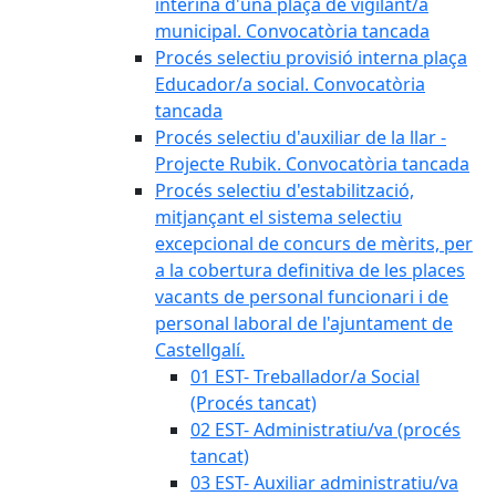
interina d'una plaça de vigilant/a
municipal. Convocatòria tancada
Procés selectiu provisió interna plaça
Educador/a social. Convocatòria
tancada
Procés selectiu d'auxiliar de la llar -
Projecte Rubik. Convocatòria tancada
Procés selectiu d'estabilització,
mitjançant el sistema selectiu
excepcional de concurs de mèrits, per
a la cobertura definitiva de les places
vacants de personal funcionari i de
personal laboral de l'ajuntament de
Castellgalí.
01 EST- Treballador/a Social
(Procés tancat)
02 EST- Administratiu/va (procés
tancat)
03 EST- Auxiliar administratiu/va