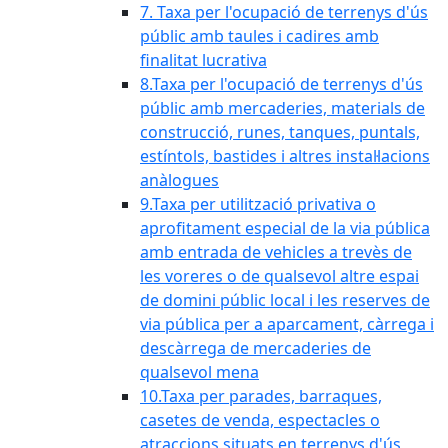
7. Taxa per l'ocupació de terrenys d'ús
públic amb taules i cadires amb
finalitat lucrativa
8.Taxa per l'ocupació de terrenys d'ús
públic amb mercaderies, materials de
construcció, runes, tanques, puntals,
estíntols, bastides i altres instal·lacions
anàlogues
9.Taxa per utilització privativa o
aprofitament especial de la via pública
amb entrada de vehicles a trevès de
les voreres o de qualsevol altre espai
de domini públic local i les reserves de
via pública per a aparcament, càrrega i
descàrrega de mercaderies de
qualsevol mena
10.Taxa per parades, barraques,
casetes de venda, espectacles o
atraccions situats en terrenys d'ús