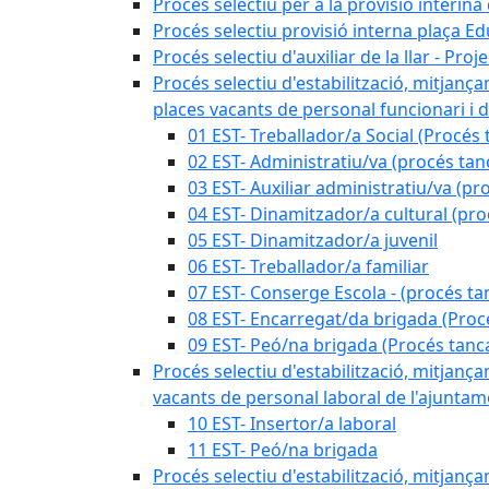
Procés selectiu per a la provisió interin
Procés selectiu provisió interna plaça E
Procés selectiu d'auxiliar de la llar - Pr
Procés selectiu d'estabilització, mitjança
places vacants de personal funcionari i d
01 EST- Treballador/a Social (Procés 
02 EST- Administratiu/va (procés tan
03 EST- Auxiliar administratiu/va (pr
04 EST- Dinamitzador/a cultural (pro
05 EST- Dinamitzador/a juvenil
06 EST- Treballador/a familiar
07 EST- Conserge Escola - (procés ta
08 EST- Encarregat/da brigada (Proc
09 EST- Peó/na brigada (Procés tanc
Procés selectiu d'estabilització, mitjança
vacants de personal laboral de l'ajuntame
10 EST- Insertor/a laboral
11 EST- Peó/na brigada
Procés selectiu d'estabilització, mitjança