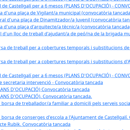
pal de Castellgalí per a 6 mesos (PLANS D'OCUPACIÓ) - C
na d'una plaça de Vigilant/a municipal (convocatòria tancada
ral d'una plaça de Dinamitzador/a Juvenil (convocatòria ta
na d'una plaça d'arquitecte/a tècnic/a (convocatòria tancada
l d'un lloc de treball d'ajudant/a de peó/na de la brigada 
rsa de treball per a cobertures temporals i substitucions d
rsa de treball per a cobertures temporals i substitucions d'
pal de Castellgalí per a 6 mesos (PLANS D'OCUPACIÓ) - C
 de secretaria intervenció - Convocatòria tancada
(PLANS D'OCUPACIÓ) Convocatòria tancada
PLANS D'OCUPACIÓ). Convocatòria tancada.
 borsa de treballador/a familiar a domicili pels serveis soci
na borsa de conserges d'escola a l'Ajuntament de Castellgalí
ojecte Rubik. Convocatòria tancada