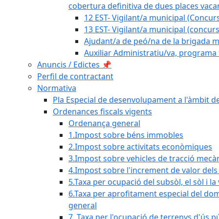
cobertura definitiva de dues places vacan
12 EST- Vigilant/a municipal (Concurs
13 EST- Vigilant/a municipal (concurs
Ajudant/a de peó/na de la brigada mu
Auxiliar Administratiu/va, programa 
Anuncis / Edictes 📌
Perfil de contractant
Normativa
Pla Especial de desenvolupament a l'àmbit de
Ordenances fiscals vigents
Ordenança general
1.Impost sobre béns immobles
2.Impost sobre activitats econòmiques
3.Impost sobre vehicles de tracció mecà
4.Impost sobre l'increment de valor del
5.Taxa per ocupació del subsòl, el sòl i la
6.Taxa per aprofitament especial del dom
general
7. Taxa per l'ocupació de terrenys d'ús pú