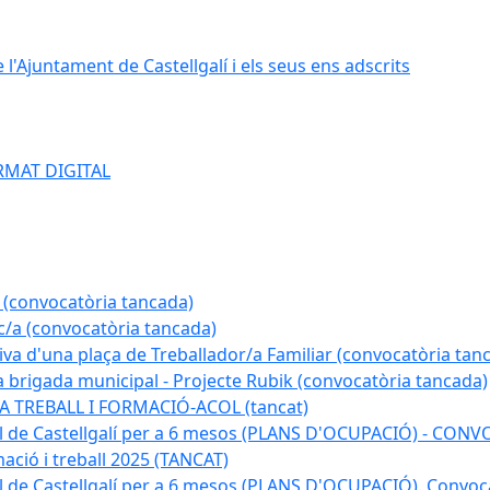
e l'Ajuntament de Castellgalí i els seus ens adscrits
RMAT DIGITAL
 (convocatòria tancada)
ic/a (convocatòria tancada)
tiva d'una plaça de Treballador/a Familiar (convocatòria tan
a brigada municipal - Projecte Rubik (convocatòria tancada)
A TREBALL I FORMACIÓ-ACOL (tancat)
pal de Castellgalí per a 6 mesos (PLANS D'OCUPACIÓ) - C
ació i treball 2025 (TANCAT)
l de Castellgalí per a 6 mesos (PLANS D'OCUPACIÓ). Convoc