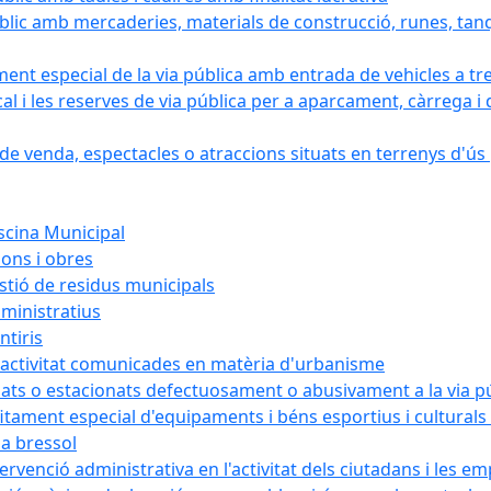
blic amb mercaderies, materials de construcció, runes, tanq
ament especial de la via pública amb entrada de vehicles a tr
cal i les reserves de via pública per a aparcament, càrrega
e venda, espectacles o atraccions situats en terrenys d'ús pú
iscina Municipal
ions i obres
estió de residus municipals
ministratius
ntiris
d'activitat comunicades en matèria d'urbanisme
nats o estacionats defectuosament o abusivament a la via p
rofitament especial d'equipaments i béns esportius i cultural
la bressol
tervenció administrativa en l'activitat dels ciutadans i les e