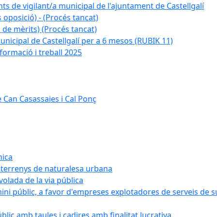
ts de vigilant/a municipal de l'ajuntament de Castellgalí
 oposició) - (Procés tancat)
 de mèrits) (Procés tancat)
nicipal de Castellgalí per a 6 mesos (RUBIK 11)
formació i treball 2025
 Can Casassaies i Cal Ponç
nica
s terrenys de naturalesa urbana
 volada de la via pública
ini públic, a favor d'empreses explotadores de serveis de 
blic amb taules i cadires amb finalitat lucrativa