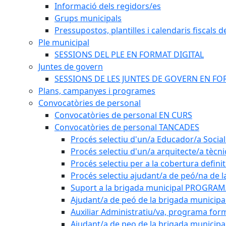
Informació dels regidors/es
Grups municipals
Pressupostos, plantilles i calendaris fiscals d
Ple municipal
SESSIONS DEL PLE EN FORMAT DIGITAL
Juntes de govern
SESSIONS DE LES JUNTES DE GOVERN EN FO
Plans, campanyes i programes
Convocatòries de personal
Convocatòries de personal EN CURS
Convocatòries de personal TANCADES
Procés selectiu d'un/a Educador/a Social
Procés selectiu d'un/a arquitecte/a tècn
Procés selectiu per a la cobertura defini
Procés selectiu ajudant/a de peó/na de l
Suport a la brigada municipal PROGRAM
Ajudant/a de peó de la brigada munici
Auxiliar Administratiu/va, programa form
Ajudant/a de peo de la brigada municipa