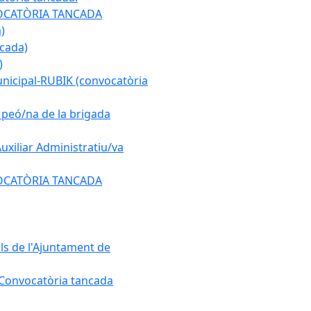
ONVOCATÒRIA TANCADA
)
ncada)
)
municipal-RUBIK (convocatòria
e peó/na de la brigada
Auxiliar Administratiu/va
ONVOCATÒRIA TANCADA
als de l'Ajuntament de
. Convocatòria tancada