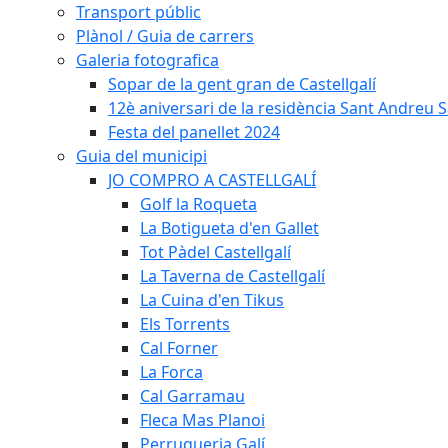
Transport públic
Plànol / Guia de carrers
Galeria fotografica
Sopar de la gent gran de Castellgalí
12è aniversari de la residència Sant Andreu Sa
Festa del panellet 2024
Guia del municipi
JO COMPRO A CASTELLGALÍ
Golf la Roqueta
La Botigueta d'en Gallet
Tot Pàdel Castellgalí
La Taverna de Castellgalí
La Cuina d'en Tikus
Els Torrents
Cal Forner
La Forca
Cal Garramau
Fleca Mas Planoi
Perruqueria Galí