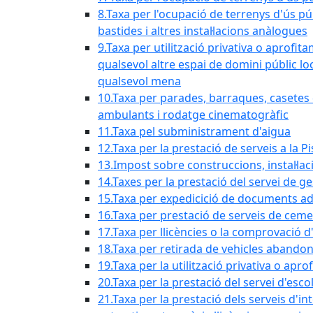
8.Taxa per l'ocupació de terrenys d'ús pú
bastides i altres instal·lacions anàlogues
9.Taxa per utilització privativa o aprofit
qualsevol altre espai de domini públic lo
qualsevol mena
10.Taxa per parades, barraques, casetes d
ambulants i rodatge cinematogràfic
11.Taxa pel subministrament d'aigua
12.Taxa per la prestació de serveis a la P
13.Impost sobre construccions, instal·lac
14.Taxes per la prestació del servei de g
15.Taxa per expedicició de documents ad
16.Taxa per prestació de serveis de ceme
17.Taxa per llicències o la comprovació 
18.Taxa per retirada de vehicles abando
19.Taxa per la utilització privativa o ap
20.Taxa per la prestació del servei d'esco
21.Taxa per la prestació dels serveis d'in