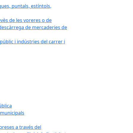
ues, puntals, estíntols,
evès de les voreres o de
 i descàrrega de mercaderies de
blic i indústries del carrer i
ública
s municipals
mpreses a través del