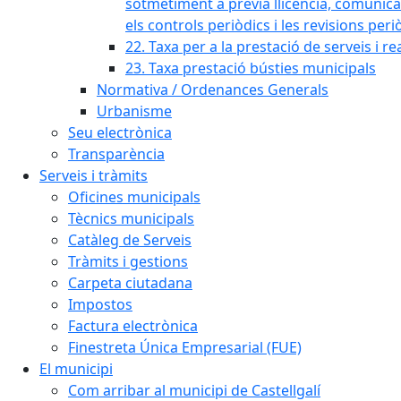
sotmetiment a prèvia llicència, comunicaci
els controls periòdics i les revisions per
22. Taxa per a la prestació de serveis i re
23. Taxa prestació bústies municipals
Normativa / Ordenances Generals
Urbanisme
Seu electrònica
Transparència
Serveis i tràmits
Oficines municipals
Tècnics municipals
Catàleg de Serveis
Tràmits i gestions
Carpeta ciutadana
Impostos
Factura electrònica
Finestreta Única Empresarial (FUE)
El municipi
Com arribar al municipi de Castellgalí