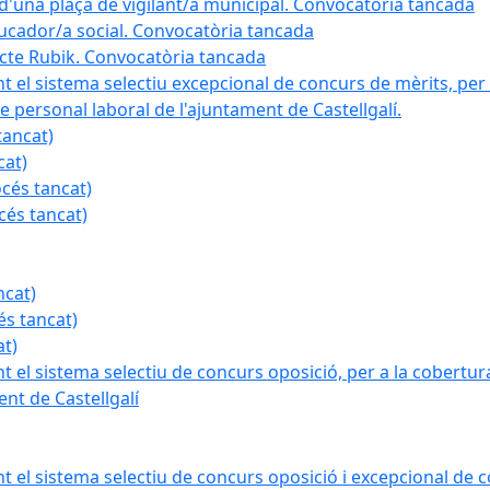
a d'una plaça de vigilant/a municipal. Convocatòria tancada
ducador/a social. Convocatòria tancada
ojecte Rubik. Convocatòria tancada
nt el sistema selectiu excepcional de concurs de mèrits, per 
e personal laboral de l'ajuntament de Castellgalí.
tancat)
cat)
océs tancat)
cés tancat)
ncat)
és tancat)
at)
nt el sistema selectiu de concurs oposició, per a la cobertura
nt de Castellgalí
nt el sistema selectiu de concurs oposició i excepcional de c