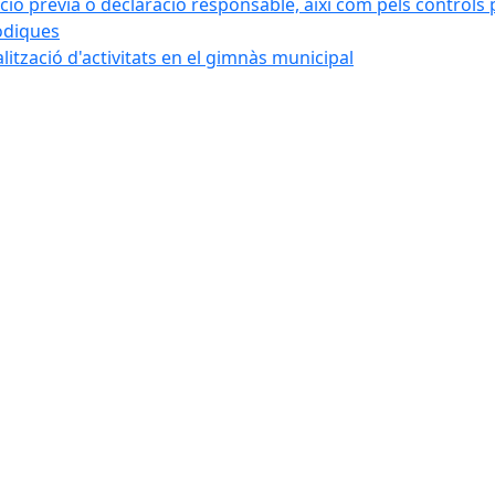
ó prèvia o declaració responsable, així com pels controls post
iòdiques
alització d'activitats en el gimnàs municipal