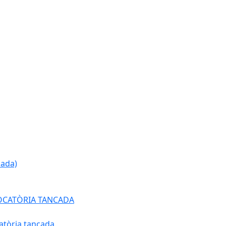
cada)
ONVOCATÒRIA TANCADA
atòria tancada.