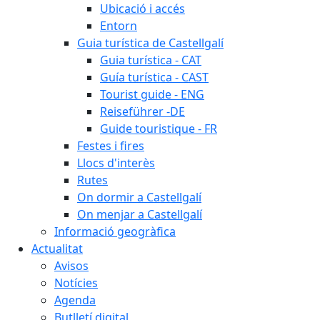
Ubicació i accés
Entorn
Guia turística de Castellgalí
Guia turística - CAT
Guía turística - CAST
Tourist guide - ENG
Reiseführer -DE
Guide touristique - FR
Festes i fires
Llocs d'interès
Rutes
On dormir a Castellgalí
On menjar a Castellgalí
Informació geogràfica
Actualitat
Avisos
Notícies
Agenda
Butlletí digital