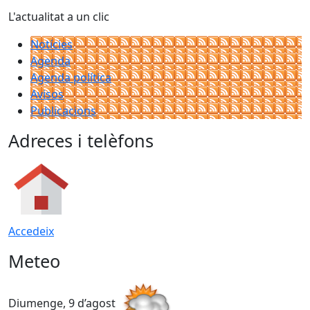
L'actualitat a un clic
Notícies
Agenda
Agenda política
Avisos
Publicacions
Adreces i telèfons
Accedeix
Meteo
Diumenge, 9 d’agost
D