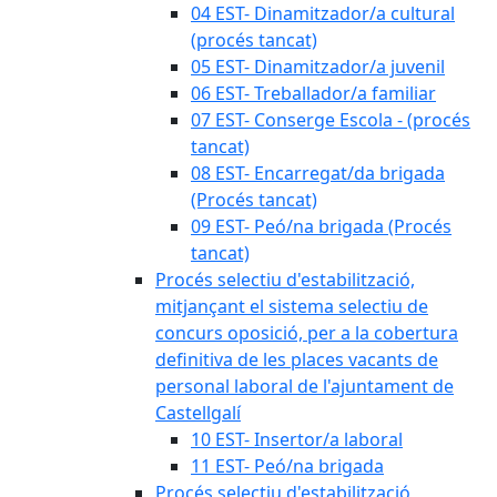
04 EST- Dinamitzador/a cultural
(procés tancat)
05 EST- Dinamitzador/a juvenil
06 EST- Treballador/a familiar
07 EST- Conserge Escola - (procés
tancat)
08 EST- Encarregat/da brigada
(Procés tancat)
09 EST- Peó/na brigada (Procés
tancat)
Procés selectiu d'estabilització,
mitjançant el sistema selectiu de
concurs oposició, per a la cobertura
definitiva de les places vacants de
personal laboral de l'ajuntament de
Castellgalí
10 EST- Insertor/a laboral
11 EST- Peó/na brigada
Procés selectiu d'estabilització,