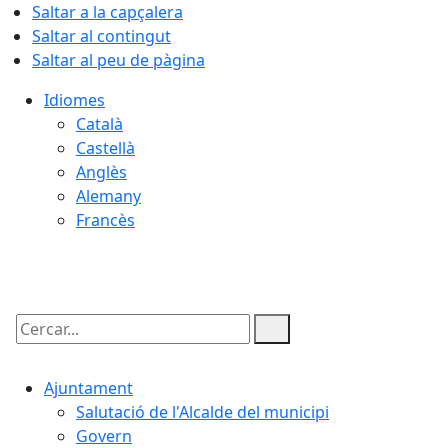
Saltar a la capçalera
Saltar al contingut
Saltar al peu de pàgina
Idiomes
Català
Castellà
Anglès
Alemany
Francès
09.08.2026 | 05:42
Cercar:
Ajuntament
Salutació de l'Alcalde del municipi
Govern