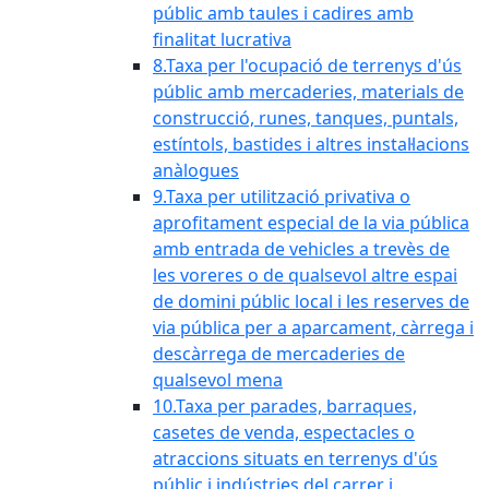
públic amb taules i cadires amb
finalitat lucrativa
8.Taxa per l'ocupació de terrenys d'ús
públic amb mercaderies, materials de
construcció, runes, tanques, puntals,
estíntols, bastides i altres instal·lacions
anàlogues
9.Taxa per utilització privativa o
aprofitament especial de la via pública
amb entrada de vehicles a trevès de
les voreres o de qualsevol altre espai
de domini públic local i les reserves de
via pública per a aparcament, càrrega i
descàrrega de mercaderies de
qualsevol mena
10.Taxa per parades, barraques,
casetes de venda, espectacles o
atraccions situats en terrenys d'ús
públic i indústries del carrer i