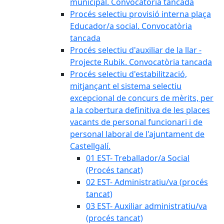
municipal. Convocatòria tancada
Procés selectiu provisió interna plaça
Educador/a social. Convocatòria
tancada
Procés selectiu d'auxiliar de la llar -
Projecte Rubik. Convocatòria tancada
Procés selectiu d'estabilització,
mitjançant el sistema selectiu
excepcional de concurs de mèrits, per
a la cobertura definitiva de les places
vacants de personal funcionari i de
personal laboral de l'ajuntament de
Castellgalí.
01 EST- Treballador/a Social
(Procés tancat)
02 EST- Administratiu/va (procés
tancat)
03 EST- Auxiliar administratiu/va
(procés tancat)