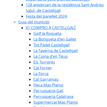
12è aniversari de la residència Sant Andreu
Salut, de Castellgalí
Festa del panellet 2024
Guia del municipi
JO COMPRO A CASTELLGALÍ
Golf la Roqueta
La Botigueta d'en Gallet
Tot Pàdel Castellgalí
La Taverna de Castellgalí
La Cuina d'en Tikus
Els Torrents
Cal Forner
La Forca
Cal Garramau
Fleca Mas Planoi
Perruqueria Galí
Perruqueria Calatrava
Supermercat Mas Planoi