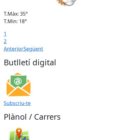
T.Màx: 35°
T
T.Min: 18°
T
1
T
2
Anterior
Següent
Butlletí digital
Subscriu-te
Plànol / Carrers