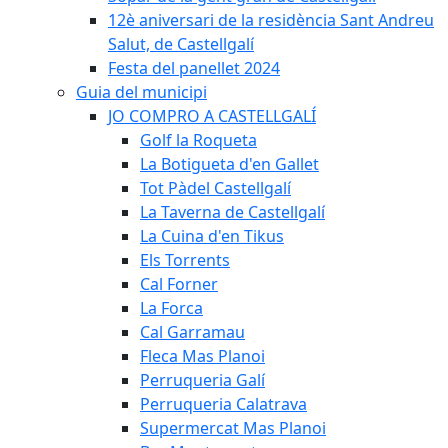
12è aniversari de la residència Sant Andreu
Salut, de Castellgalí
Festa del panellet 2024
Guia del municipi
JO COMPRO A CASTELLGALÍ
Golf la Roqueta
La Botigueta d'en Gallet
Tot Pàdel Castellgalí
La Taverna de Castellgalí
La Cuina d'en Tikus
Els Torrents
Cal Forner
La Forca
Cal Garramau
Fleca Mas Planoi
Perruqueria Galí
Perruqueria Calatrava
Supermercat Mas Planoi