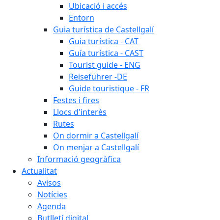
Ubicació i accés
Entorn
Guia turística de Castellgalí
Guia turística - CAT
Guía turística - CAST
Tourist guide - ENG
Reiseführer -DE
Guide touristique - FR
Festes i fires
Llocs d'interès
Rutes
On dormir a Castellgalí
On menjar a Castellgalí
Informació geogràfica
Actualitat
Avisos
Notícies
Agenda
Butlletí digital