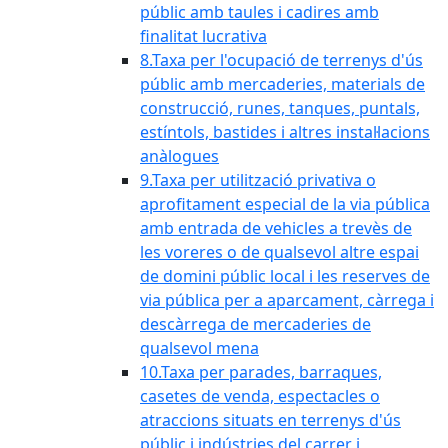
públic amb taules i cadires amb
finalitat lucrativa
8.Taxa per l'ocupació de terrenys d'ús
públic amb mercaderies, materials de
construcció, runes, tanques, puntals,
estíntols, bastides i altres instal·lacions
anàlogues
9.Taxa per utilització privativa o
aprofitament especial de la via pública
amb entrada de vehicles a trevès de
les voreres o de qualsevol altre espai
de domini públic local i les reserves de
via pública per a aparcament, càrrega i
descàrrega de mercaderies de
qualsevol mena
10.Taxa per parades, barraques,
casetes de venda, espectacles o
atraccions situats en terrenys d'ús
públic i indústries del carrer i