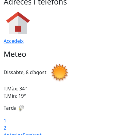
Adreces i telèfons
Accedeix
Meteo
Dissabte, 8 d’agost
D
T.Màx: 34°
T
T.Min: 19°
T
Tarda
T
1
2
Anterior
Següent