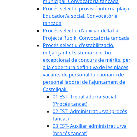
municipal. Convocatòria tancada
Procés selectiu provisió interna plaça
Educador/a social. Convocatòria
tancada
Procés selectiu d'auxiliar de la llar -
Projecte Rubik. Convocatòria tancada
Procés selectiu d'estabilització,
mitjançant el sistema selectiu
excepcional de concurs de mèrits, per
a la cobertura definitiva de les places
vacants de personal funcionari i de
personal laboral de l'ajuntament de
Castellgalí.
01 EST- Treballador/a Social
(Procés tancat)
02 EST- Administratiu/va (procés
tancat)
03 EST- Auxiliar administratiu/va
(procés tancat)