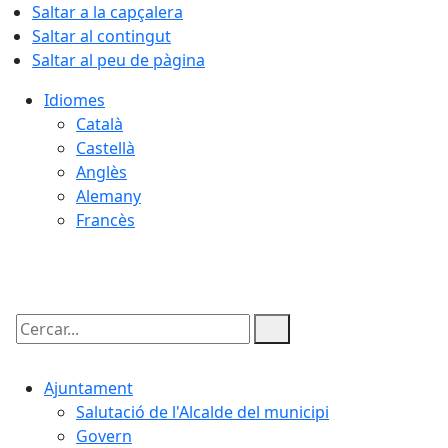
Saltar a la capçalera
Saltar al contingut
Saltar al peu de pàgina
Idiomes
Català
Castellà
Anglès
Alemany
Francès
08.08.2026 | 12:01
Cercar:
Ajuntament
Salutació de l'Alcalde del municipi
Govern