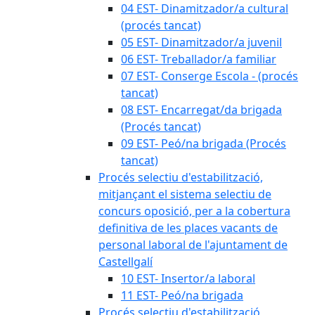
04 EST- Dinamitzador/a cultural
(procés tancat)
05 EST- Dinamitzador/a juvenil
06 EST- Treballador/a familiar
07 EST- Conserge Escola - (procés
tancat)
08 EST- Encarregat/da brigada
(Procés tancat)
09 EST- Peó/na brigada (Procés
tancat)
Procés selectiu d'estabilització,
mitjançant el sistema selectiu de
concurs oposició, per a la cobertura
definitiva de les places vacants de
personal laboral de l'ajuntament de
Castellgalí
10 EST- Insertor/a laboral
11 EST- Peó/na brigada
Procés selectiu d'estabilització,