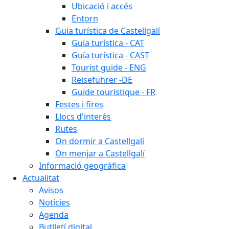
Ubicació i accés
Entorn
Guia turística de Castellgalí
Guia turística - CAT
Guía turística - CAST
Tourist guide - ENG
Reiseführer -DE
Guide touristique - FR
Festes i fires
Llocs d'interès
Rutes
On dormir a Castellgalí
On menjar a Castellgalí
Informació geogràfica
Actualitat
Avisos
Notícies
Agenda
Butlletí digital