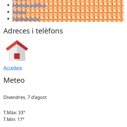
Agenda política
Avisos
Publicacions
Adreces i telèfons
Accedeix
Meteo
Divendres, 7 d’agost
D
T.Màx: 33°
T
T.Min: 17°
T