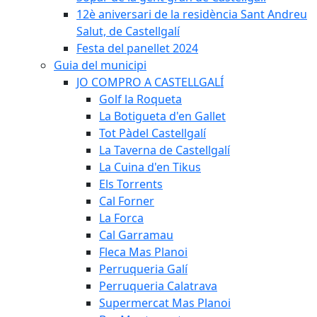
12è aniversari de la residència Sant Andreu
Salut, de Castellgalí
Festa del panellet 2024
Guia del municipi
JO COMPRO A CASTELLGALÍ
Golf la Roqueta
La Botigueta d'en Gallet
Tot Pàdel Castellgalí
La Taverna de Castellgalí
La Cuina d'en Tikus
Els Torrents
Cal Forner
La Forca
Cal Garramau
Fleca Mas Planoi
Perruqueria Galí
Perruqueria Calatrava
Supermercat Mas Planoi