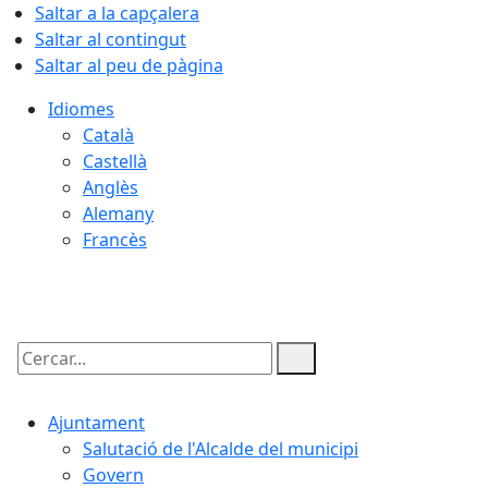
Saltar a la capçalera
Saltar al contingut
Saltar al peu de pàgina
Idiomes
Català
Castellà
Anglès
Alemany
Francès
06.08.2026 | 19:38
Cercar:
Ajuntament
Salutació de l'Alcalde del municipi
Govern