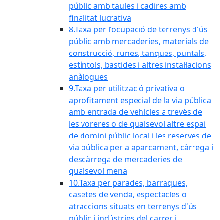
públic amb taules i cadires amb
finalitat lucrativa
8.Taxa per l'ocupació de terrenys d'ús
públic amb mercaderies, materials de
construcció, runes, tanques, puntals,
estíntols, bastides i altres instal·lacions
anàlogues
9.Taxa per utilització privativa o
aprofitament especial de la via pública
amb entrada de vehicles a trevès de
les voreres o de qualsevol altre espai
de domini públic local i les reserves de
via pública per a aparcament, càrrega i
descàrrega de mercaderies de
qualsevol mena
10.Taxa per parades, barraques,
casetes de venda, espectacles o
atraccions situats en terrenys d'ús
públic i indústries del carrer i