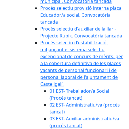
municipal. Convocatòria tancada
Procés selectiu provisió interna plaça
Educador/a social. Convocatòria
tancada
Procés selectiu d'auxiliar de la llar -
Projecte Rubik. Convocatòria tancada
Procés selectiu d'estabilització,
mitjançant el sistema selectiu
excepcional de concurs de mèrits, per
a la cobertura definitiva de les places
vacants de personal funcionari i de
personal laboral de l'ajuntament de
Castellgalí.
01 EST- Treballador/a Social
(Procés tancat)
02 EST- Administratiu/va (procés
tancat)
03 EST- Auxiliar administratiu/va
(procés tancat)