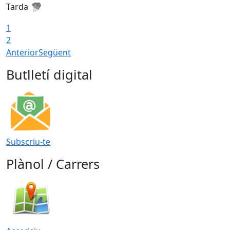
Tarda
T
1
2
Anterior
Següent
Butlletí digital
Subscriu-te
Plànol / Carrers