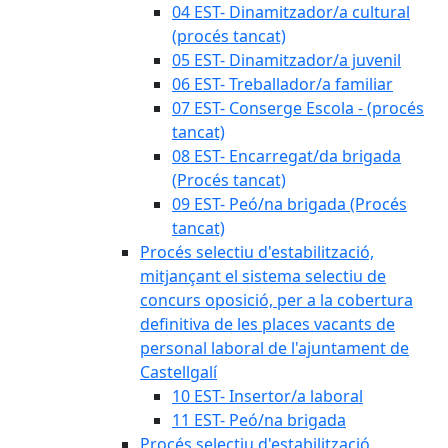
04 EST- Dinamitzador/a cultural
(procés tancat)
05 EST- Dinamitzador/a juvenil
06 EST- Treballador/a familiar
07 EST- Conserge Escola - (procés
tancat)
08 EST- Encarregat/da brigada
(Procés tancat)
09 EST- Peó/na brigada (Procés
tancat)
Procés selectiu d'estabilització,
mitjançant el sistema selectiu de
concurs oposició, per a la cobertura
definitiva de les places vacants de
personal laboral de l'ajuntament de
Castellgalí
10 EST- Insertor/a laboral
11 EST- Peó/na brigada
Procés selectiu d'estabilització,