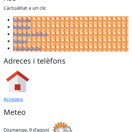
L'actualitat a un clic
Notícies
Agenda
Agenda política
Avisos
Publicacions
Adreces i telèfons
Accedeix
Meteo
Diumenge, 9 d’agost
D