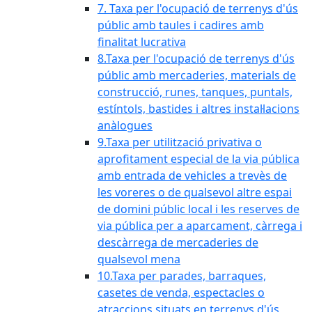
7. Taxa per l'ocupació de terrenys d'ús
públic amb taules i cadires amb
finalitat lucrativa
8.Taxa per l'ocupació de terrenys d'ús
públic amb mercaderies, materials de
construcció, runes, tanques, puntals,
estíntols, bastides i altres instal·lacions
anàlogues
9.Taxa per utilització privativa o
aprofitament especial de la via pública
amb entrada de vehicles a trevès de
les voreres o de qualsevol altre espai
de domini públic local i les reserves de
via pública per a aparcament, càrrega i
descàrrega de mercaderies de
qualsevol mena
10.Taxa per parades, barraques,
casetes de venda, espectacles o
atraccions situats en terrenys d'ús