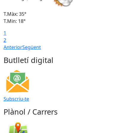
T.Màx: 35°
T
T.Min: 18°
T
1
T
2
Anterior
Següent
Butlletí digital
Subscriu-te
Plànol / Carrers