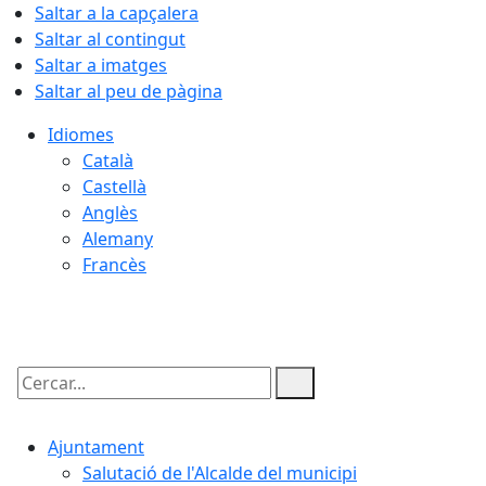
Saltar a la capçalera
Saltar al contingut
Saltar a imatges
Saltar al peu de pàgina
Idiomes
Català
Castellà
Anglès
Alemany
Francès
08.08.2026 | 21:30
Cercar:
Ajuntament
Salutació de l'Alcalde del municipi