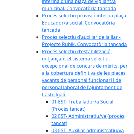
interina d'una plaça de vigilant/a
municipal. Convocatòria tancada
Procés selectiu provisió interna plaça
Educador/a social. Convocatòria
tancada
Procés selectiu d'auxiliar de la llar -
Projecte Rubik. Convocatòria tancada
Procés selectiu d'estabilització,
mitjançant el sistema selectiu
excepcional de concurs de mèrits, per
a la cobertura definitiva de les places
vacants de personal funcionari i de
personal laboral de l'ajuntament de
Castellgalí.
01 EST- Treballador/a Social
(Procés tancat)
02 EST- Administratiu/va (procés
tancat)
03 EST- Auxiliar administratiu/va