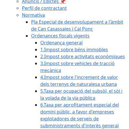
Anuncis / Edictes 📌
Perfil de contractant
Normativa
Pla Especial de desenvolupament a l'àmbit
de Can Casassaies i Cal Ponç
Ordenances fiscals vigents
Ordenança general
1.Impost sobre béns immobles
2.Impost sobre activitats econòmiques
3.Impost sobre vehicles de tracció
mecànica
4.Impost sobre l'increment de valor
dels terrenys de naturalesa urbana
5.Taxa per ocupació del subsòl, el sòl i
la volada de la via pública
6.Taxa per aprofitament especial del
domini públic, a favor d'empreses
explotadores de serveis de
subministraments d'interès general