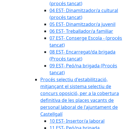
(procés tancat)
04 EST- Dinamitzador/a cultural
(procés tancat)
05 EST- Dinamitzador/a juvenil
06 EST- Treballador/a familiar
07 EST- Conserge Escola - (procés
tancat)
08 EST- Encarregat/da brigada
(Procés tancat)
09 EST- Peó/na brigada (Procés
tancat)
Procés selectiu d'estabilització,
mitjançant el sistema selectiu de
concurs oposició, per a la cobertura
definitiva de les places vacants de
personal laboral de l'ajuntament de
Castellgalí
10 EST- Insertor/a laboral
11 EST- Peó/na brigada