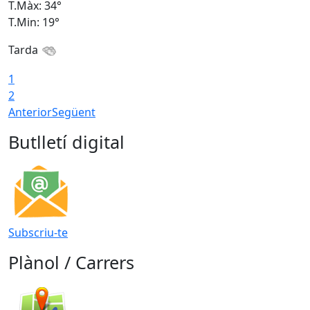
T.Màx: 34°
T
T.Min: 19°
T
Tarda
T
1
2
Anterior
Següent
Butlletí digital
Subscriu-te
Plànol / Carrers