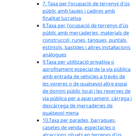
7. Taxa per l'ocupació de terrenys d'ús
públic amb taules i cadires amb
finalitat lucrativa
8.Taxa per l'ocupació de terrenys d'ús
públic amb mercaderies, materials de
construcció, runes, tanques, puntals,
estíntols, bastides i altres instal·lacions
anàlogues
9.Taxa per utilització privativa o
aprofitament especial de la via pública
amb entrada de vehicles a trevès de
les voreres o de qualsevol altre espai
de domini públic local i les reserves de
via pública per a aparcament, càrrega i
descàrrega de mercaderies de
qualsevol mena
10.Taxa per parades, barraques,
casetes de venda, espectacles o
atraccions situats en terrenys d'ús