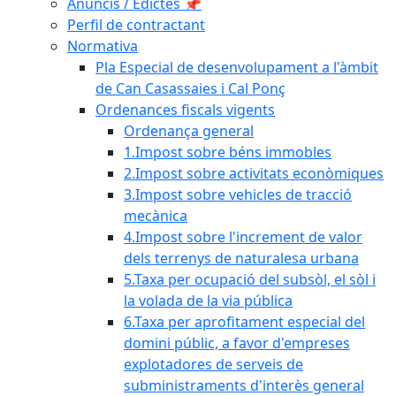
Anuncis / Edictes 📌
Perfil de contractant
Normativa
Pla Especial de desenvolupament a l'àmbit
de Can Casassaies i Cal Ponç
Ordenances fiscals vigents
Ordenança general
1.Impost sobre béns immobles
2.Impost sobre activitats econòmiques
3.Impost sobre vehicles de tracció
mecànica
4.Impost sobre l'increment de valor
dels terrenys de naturalesa urbana
5.Taxa per ocupació del subsòl, el sòl i
la volada de la via pública
6.Taxa per aprofitament especial del
domini públic, a favor d'empreses
explotadores de serveis de
subministraments d'interès general