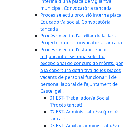
interina d'una plaça de vigilant/a
municipal. Convocatòria tancada
Procés selectiu provisió interna plaça
Educador/a social. Convocatòria
tancada
Procés selectiu d'auxiliar de la llar -
Projecte Rubik. Convocatòria tancada
Procés selectiu d'estabilització,
mitjançant el sistema selectiu
excepcional de concurs de mèrits, per
a la cobertura definitiva de les places
vacants de personal funcionari i de
personal laboral de l'ajuntament de
Castellgalí.
01 EST- Treballador/a Social
(Procés tancat)
02 EST- Administratiu/va (procés
tancat)
03 EST- Auxiliar administratiu/va