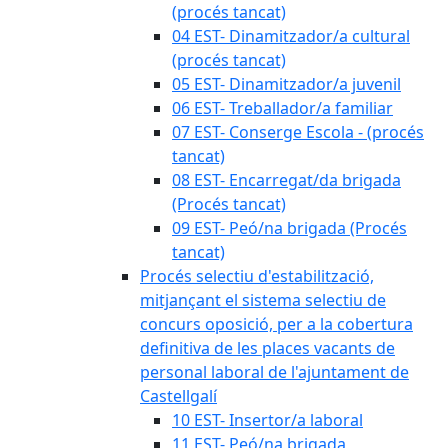
(procés tancat)
04 EST- Dinamitzador/a cultural
(procés tancat)
05 EST- Dinamitzador/a juvenil
06 EST- Treballador/a familiar
07 EST- Conserge Escola - (procés
tancat)
08 EST- Encarregat/da brigada
(Procés tancat)
09 EST- Peó/na brigada (Procés
tancat)
Procés selectiu d'estabilització,
mitjançant el sistema selectiu de
concurs oposició, per a la cobertura
definitiva de les places vacants de
personal laboral de l'ajuntament de
Castellgalí
10 EST- Insertor/a laboral
11 EST- Peó/na brigada