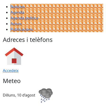
Notícies
Agenda
Agenda política
Avisos
Publicacions
Adreces i telèfons
Accedeix
Meteo
Dilluns, 10 d’agost
D