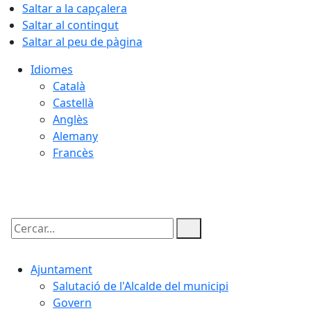
Saltar a la capçalera
Saltar al contingut
Saltar al peu de pàgina
Idiomes
Català
Castellà
Anglès
Alemany
Francès
08.08.2026 | 17:20
Cercar:
Ajuntament
Salutació de l'Alcalde del municipi
Govern