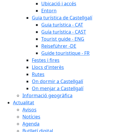
Ubicació i accés
Entorn
Guia turística de Castellgalí
Guia turística - CAT
Guía turística - CAST
Tourist guide - ENG
Reiseführer -DE
Guide touristique - FR
Festes i fires
Llocs d'interès
Rutes
On dormir a Castellgalí
On menjar a Castellgalí
Informació geogràfica
Actualitat
Avisos
Notícies
Agenda
Butlletí digital