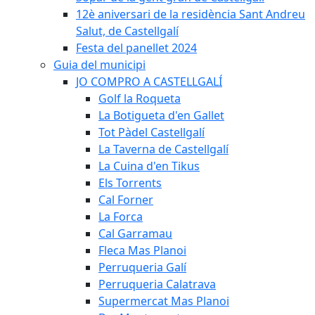
12è aniversari de la residència Sant Andreu
Salut, de Castellgalí
Festa del panellet 2024
Guia del municipi
JO COMPRO A CASTELLGALÍ
Golf la Roqueta
La Botigueta d'en Gallet
Tot Pàdel Castellgalí
La Taverna de Castellgalí
La Cuina d'en Tikus
Els Torrents
Cal Forner
La Forca
Cal Garramau
Fleca Mas Planoi
Perruqueria Galí
Perruqueria Calatrava
Supermercat Mas Planoi