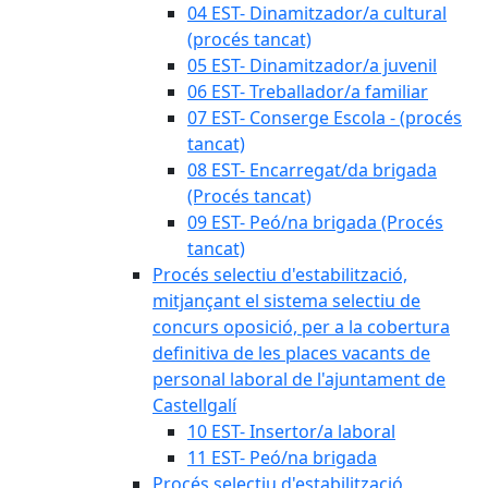
04 EST- Dinamitzador/a cultural
(procés tancat)
05 EST- Dinamitzador/a juvenil
06 EST- Treballador/a familiar
07 EST- Conserge Escola - (procés
tancat)
08 EST- Encarregat/da brigada
(Procés tancat)
09 EST- Peó/na brigada (Procés
tancat)
Procés selectiu d'estabilització,
mitjançant el sistema selectiu de
concurs oposició, per a la cobertura
definitiva de les places vacants de
personal laboral de l'ajuntament de
Castellgalí
10 EST- Insertor/a laboral
11 EST- Peó/na brigada
Procés selectiu d'estabilització,