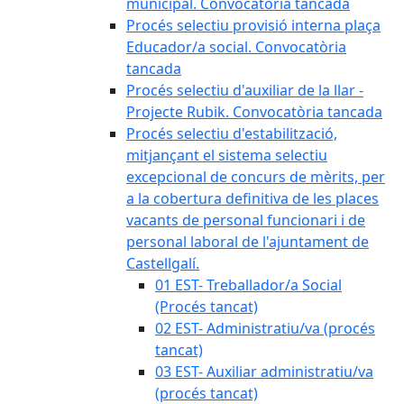
municipal. Convocatòria tancada
Procés selectiu provisió interna plaça
Educador/a social. Convocatòria
tancada
Procés selectiu d'auxiliar de la llar -
Projecte Rubik. Convocatòria tancada
Procés selectiu d'estabilització,
mitjançant el sistema selectiu
excepcional de concurs de mèrits, per
a la cobertura definitiva de les places
vacants de personal funcionari i de
personal laboral de l'ajuntament de
Castellgalí.
01 EST- Treballador/a Social
(Procés tancat)
02 EST- Administratiu/va (procés
tancat)
03 EST- Auxiliar administratiu/va
(procés tancat)