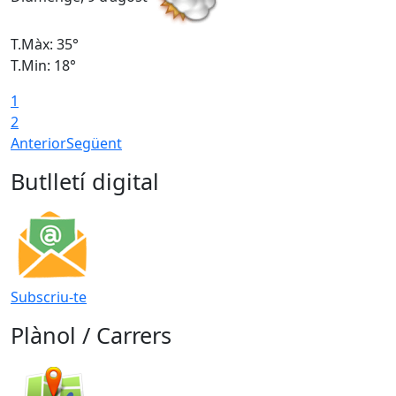
T.Màx: 35°
T
T.Min: 18°
T
1
T
2
Anterior
Següent
Butlletí digital
Subscriu-te
Plànol / Carrers