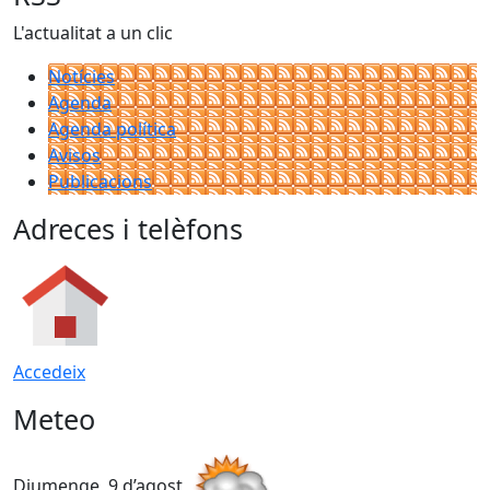
L'actualitat a un clic
Notícies
Agenda
Agenda política
Avisos
Publicacions
Adreces i telèfons
Accedeix
Meteo
Diumenge, 9 d’agost
D