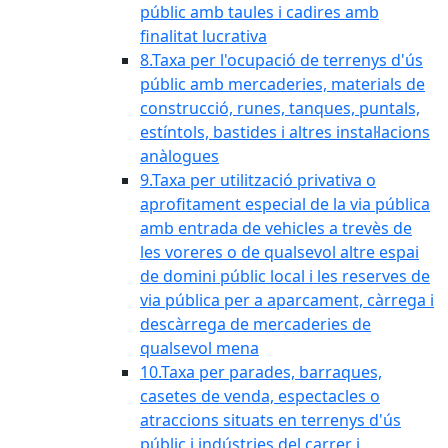
públic amb taules i cadires amb
finalitat lucrativa
8.Taxa per l'ocupació de terrenys d'ús
públic amb mercaderies, materials de
construcció, runes, tanques, puntals,
estíntols, bastides i altres instal·lacions
anàlogues
9.Taxa per utilització privativa o
aprofitament especial de la via pública
amb entrada de vehicles a trevès de
les voreres o de qualsevol altre espai
de domini públic local i les reserves de
via pública per a aparcament, càrrega i
descàrrega de mercaderies de
qualsevol mena
10.Taxa per parades, barraques,
casetes de venda, espectacles o
atraccions situats en terrenys d'ús
públic i indústries del carrer i