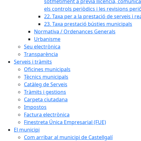
sotmetiment a prèvia llicència, comunicaci
els controls periòdics i les revisions per
22. Taxa per a la prestació de serveis i re
23. Taxa prestació bústies municipals
Normativa / Ordenances Generals
Urbanisme
Seu electrònica
Transparència
Serveis i tràmits
Oficines municipals
Tècnics municipals
Catàleg de Serveis
Tràmits i gestions
Carpeta ciutadana
Impostos
Factura electrònica
Finestreta Única Empresarial (FUE)
El municipi
Com arribar al municipi de Castellgalí