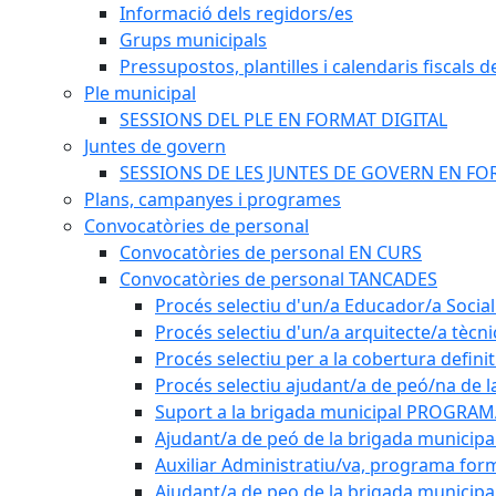
Informació dels regidors/es
Grups municipals
Pressupostos, plantilles i calendaris fiscals d
Ple municipal
SESSIONS DEL PLE EN FORMAT DIGITAL
Juntes de govern
SESSIONS DE LES JUNTES DE GOVERN EN FO
Plans, campanyes i programes
Convocatòries de personal
Convocatòries de personal EN CURS
Convocatòries de personal TANCADES
Procés selectiu d'un/a Educador/a Social
Procés selectiu d'un/a arquitecte/a tècn
Procés selectiu per a la cobertura defini
Procés selectiu ajudant/a de peó/na de l
Suport a la brigada municipal PROGRAM
Ajudant/a de peó de la brigada munici
Auxiliar Administratiu/va, programa form
Ajudant/a de peo de la brigada municipa