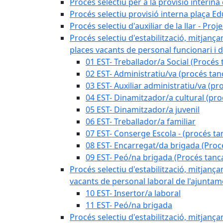
Procés selectiu per a la provisió interin
Procés selectiu provisió interna plaça E
Procés selectiu d'auxiliar de la llar - Pr
Procés selectiu d'estabilització, mitjança
places vacants de personal funcionari i d
01 EST- Treballador/a Social (Procés 
02 EST- Administratiu/va (procés tan
03 EST- Auxiliar administratiu/va (pr
04 EST- Dinamitzador/a cultural (pro
05 EST- Dinamitzador/a juvenil
06 EST- Treballador/a familiar
07 EST- Conserge Escola - (procés ta
08 EST- Encarregat/da brigada (Proc
09 EST- Peó/na brigada (Procés tanc
Procés selectiu d'estabilització, mitjança
vacants de personal laboral de l'ajuntame
10 EST- Insertor/a laboral
11 EST- Peó/na brigada
Procés selectiu d'estabilització, mitjança