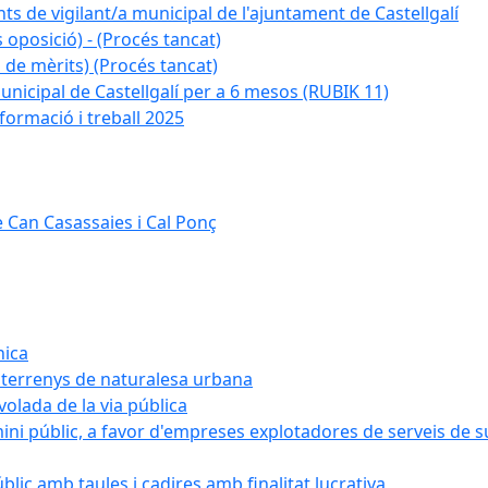
ts de vigilant/a municipal de l'ajuntament de Castellgalí
 oposició) - (Procés tancat)
 de mèrits) (Procés tancat)
nicipal de Castellgalí per a 6 mesos (RUBIK 11)
formació i treball 2025
 Can Casassaies i Cal Ponç
nica
s terrenys de naturalesa urbana
 volada de la via pública
ini públic, a favor d'empreses explotadores de serveis de 
blic amb taules i cadires amb finalitat lucrativa