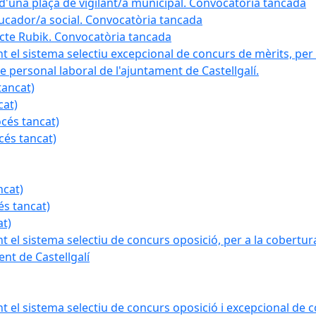
a d'una plaça de vigilant/a municipal. Convocatòria tancada
ducador/a social. Convocatòria tancada
ojecte Rubik. Convocatòria tancada
nt el sistema selectiu excepcional de concurs de mèrits, per 
e personal laboral de l'ajuntament de Castellgalí.
tancat)
cat)
océs tancat)
cés tancat)
ncat)
és tancat)
at)
nt el sistema selectiu de concurs oposició, per a la cobertura
nt de Castellgalí
nt el sistema selectiu de concurs oposició i excepcional de c