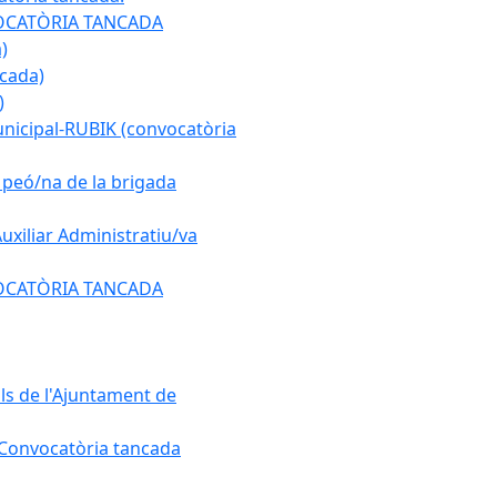
ONVOCATÒRIA TANCADA
)
ncada)
)
municipal-RUBIK (convocatòria
e peó/na de la brigada
Auxiliar Administratiu/va
ONVOCATÒRIA TANCADA
als de l'Ajuntament de
. Convocatòria tancada