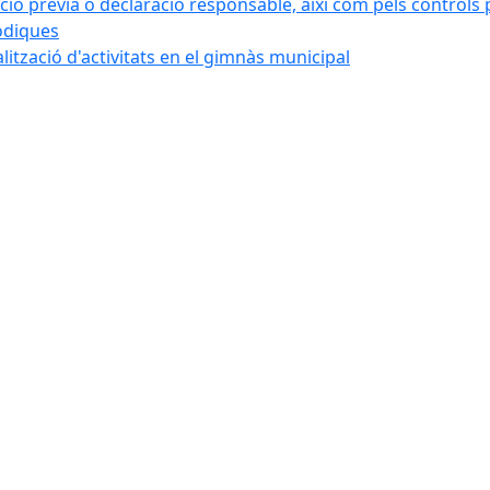
ó prèvia o declaració responsable, així com pels controls post
iòdiques
alització d'activitats en el gimnàs municipal