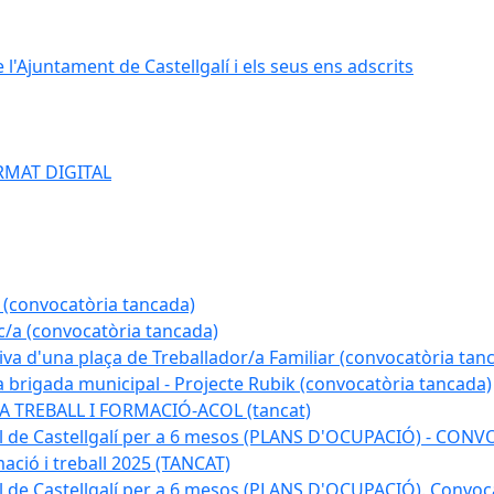
e l'Ajuntament de Castellgalí i els seus ens adscrits
RMAT DIGITAL
 (convocatòria tancada)
ic/a (convocatòria tancada)
tiva d'una plaça de Treballador/a Familiar (convocatòria tan
a brigada municipal - Projecte Rubik (convocatòria tancada)
A TREBALL I FORMACIÓ-ACOL (tancat)
pal de Castellgalí per a 6 mesos (PLANS D'OCUPACIÓ) - C
ació i treball 2025 (TANCAT)
l de Castellgalí per a 6 mesos (PLANS D'OCUPACIÓ). Convoc