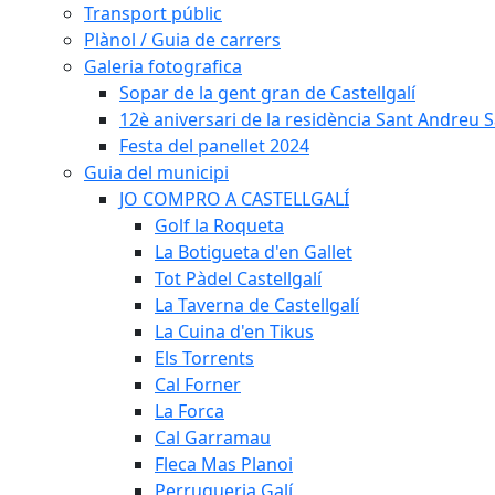
Transport públic
Plànol / Guia de carrers
Galeria fotografica
Sopar de la gent gran de Castellgalí
12è aniversari de la residència Sant Andreu Sa
Festa del panellet 2024
Guia del municipi
JO COMPRO A CASTELLGALÍ
Golf la Roqueta
La Botigueta d'en Gallet
Tot Pàdel Castellgalí
La Taverna de Castellgalí
La Cuina d'en Tikus
Els Torrents
Cal Forner
La Forca
Cal Garramau
Fleca Mas Planoi
Perruqueria Galí