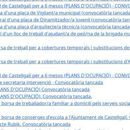
pal de Castellgalí per a 6 mesos (PLANS D'OCUPACIÓ) - C
na d'una plaça de Vigilant/a municipal (convocatòria tancada
ral d'una plaça de Dinamitzador/a Juvenil (convocatòria ta
na d'una plaça d'arquitecte/a tècnic/a (convocatòria tancada
l d'un lloc de treball d'ajudant/a de peó/na de la brigada 
rsa de treball per a cobertures temporals i substitucions d
rsa de treball per a cobertures temporals i substitucions d'
pal de Castellgalí per a 6 mesos (PLANS D'OCUPACIÓ) - C
 de secretaria intervenció - Convocatòria tancada
(PLANS D'OCUPACIÓ) Convocatòria tancada
PLANS D'OCUPACIÓ). Convocatòria tancada.
 borsa de treballador/a familiar a domicili pels serveis soci
na borsa de conserges d'escola a l'Ajuntament de Castellgalí
ojecte Rubik. Convocatòria tancada