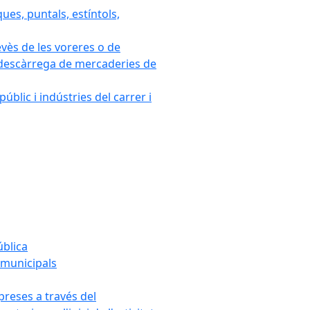
ues, puntals, estíntols,
evès de les voreres o de
 i descàrrega de mercaderies de
blic i indústries del carrer i
ública
s municipals
mpreses a través del