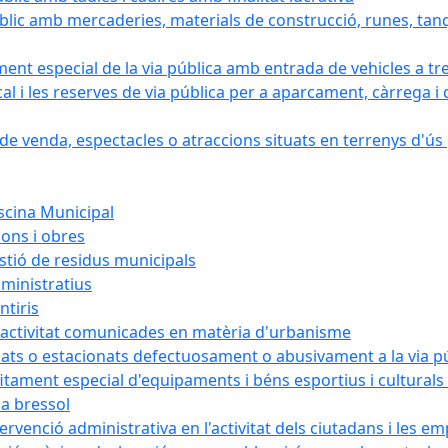
blic amb mercaderies, materials de construcció, runes, tanq
ament especial de la via pública amb entrada de vehicles a tr
cal i les reserves de via pública per a aparcament, càrrega
e venda, espectacles o atraccions situats en terrenys d'ús pú
iscina Municipal
ions i obres
estió de residus municipals
ministratius
ntiris
d'activitat comunicades en matèria d'urbanisme
nats o estacionats defectuosament o abusivament a la via p
rofitament especial d'equipaments i béns esportius i cultural
la bressol
tervenció administrativa en l'activitat dels ciutadans i les e