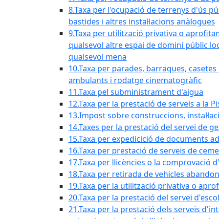
8.Taxa per l'ocupació de terrenys d'ús pú
bastides i altres instal·lacions anàlogues
9.Taxa per utilització privativa o aprofit
qualsevol altre espai de domini públic lo
qualsevol mena
10.Taxa per parades, barraques, casetes d
ambulants i rodatge cinematogràfic
11.Taxa pel subministrament d'aigua
12.Taxa per la prestació de serveis a la P
13.Impost sobre construccions, instal·lac
14.Taxes per la prestació del servei de g
15.Taxa per expedicició de documents ad
16.Taxa per prestació de serveis de ceme
17.Taxa per llicències o la comprovació 
18.Taxa per retirada de vehicles abando
19.Taxa per la utilització privativa o ap
20.Taxa per la prestació del servei d'esco
21.Taxa per la prestació dels serveis d'in