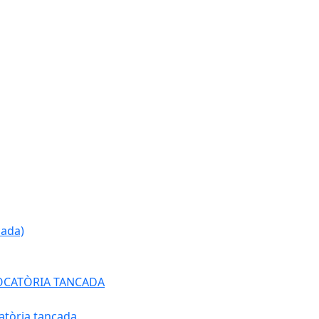
cada)
ONVOCATÒRIA TANCADA
atòria tancada.