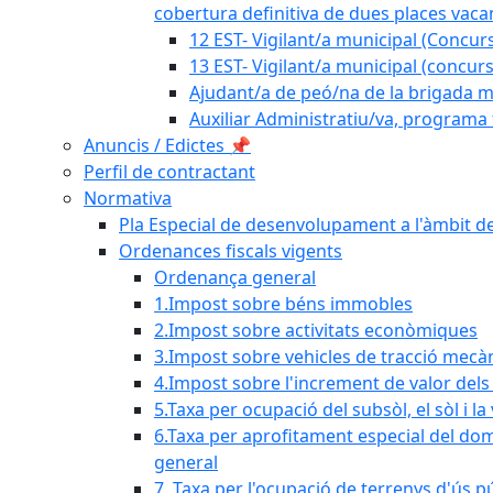
cobertura definitiva de dues places vacan
12 EST- Vigilant/a municipal (Concurs
13 EST- Vigilant/a municipal (concurs
Ajudant/a de peó/na de la brigada mu
Auxiliar Administratiu/va, programa 
Anuncis / Edictes 📌
Perfil de contractant
Normativa
Pla Especial de desenvolupament a l'àmbit de
Ordenances fiscals vigents
Ordenança general
1.Impost sobre béns immobles
2.Impost sobre activitats econòmiques
3.Impost sobre vehicles de tracció mecà
4.Impost sobre l'increment de valor del
5.Taxa per ocupació del subsòl, el sòl i la
6.Taxa per aprofitament especial del dom
general
7. Taxa per l'ocupació de terrenys d'ús pú