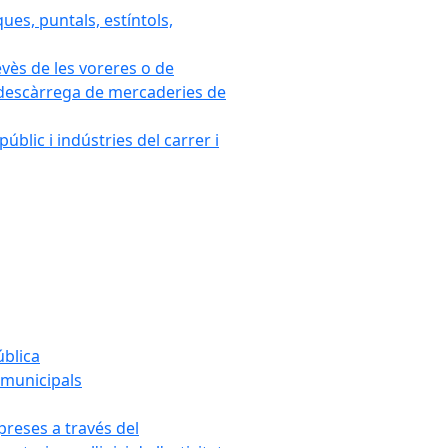
ues, puntals, estíntols,
evès de les voreres o de
 i descàrrega de mercaderies de
blic i indústries del carrer i
ública
s municipals
mpreses a través del