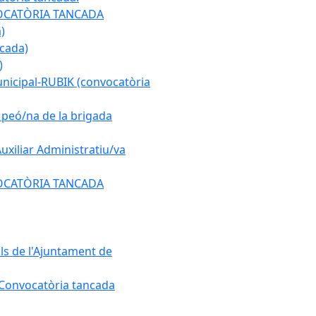
ONVOCATÒRIA TANCADA
)
ncada)
)
municipal-RUBIK (convocatòria
e peó/na de la brigada
Auxiliar Administratiu/va
ONVOCATÒRIA TANCADA
als de l'Ajuntament de
. Convocatòria tancada