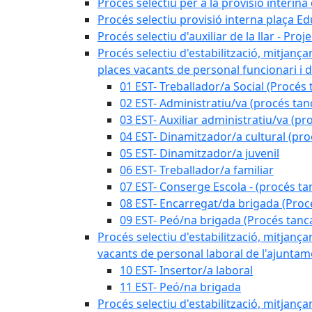
Procés selectiu per a la provisió interin
Procés selectiu provisió interna plaça E
Procés selectiu d'auxiliar de la llar - Pr
Procés selectiu d'estabilització, mitjança
places vacants de personal funcionari i d
01 EST- Treballador/a Social (Procés 
02 EST- Administratiu/va (procés tan
03 EST- Auxiliar administratiu/va (pr
04 EST- Dinamitzador/a cultural (pro
05 EST- Dinamitzador/a juvenil
06 EST- Treballador/a familiar
07 EST- Conserge Escola - (procés ta
08 EST- Encarregat/da brigada (Proc
09 EST- Peó/na brigada (Procés tanc
Procés selectiu d'estabilització, mitjança
vacants de personal laboral de l'ajuntame
10 EST- Insertor/a laboral
11 EST- Peó/na brigada
Procés selectiu d'estabilització, mitjança