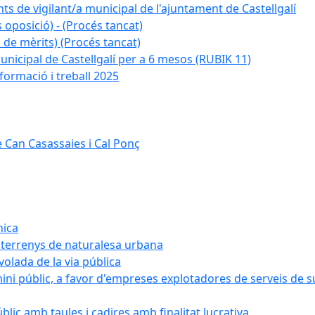
ts de vigilant/a municipal de l'ajuntament de Castellgalí
 oposició) - (Procés tancat)
 de mèrits) (Procés tancat)
nicipal de Castellgalí per a 6 mesos (RUBIK 11)
formació i treball 2025
 Can Casassaies i Cal Ponç
nica
s terrenys de naturalesa urbana
 volada de la via pública
ini públic, a favor d'empreses explotadores de serveis de 
blic amb taules i cadires amb finalitat lucrativa