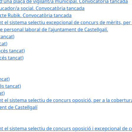
a d'una plaça de vigilant/a municipal. Convocatòria tancada
ducador/a social. Convocatòria tancada
ojecte Rubik. Convocatòria tancada
nt el sistema selectiu excepcional de concurs de mèrits, per 
e personal laboral de l'ajuntament de Castellgalí.
tancat)
cat)
océs tancat)
cés tancat)
ncat)
és tancat)
at)
nt el sistema selectiu de concurs oposició, per a la cobertura
nt de Castellgalí
nt el sistema selectiu de concurs oposició i excepcional de c