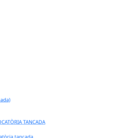
cada)
ONVOCATÒRIA TANCADA
atòria tancada.