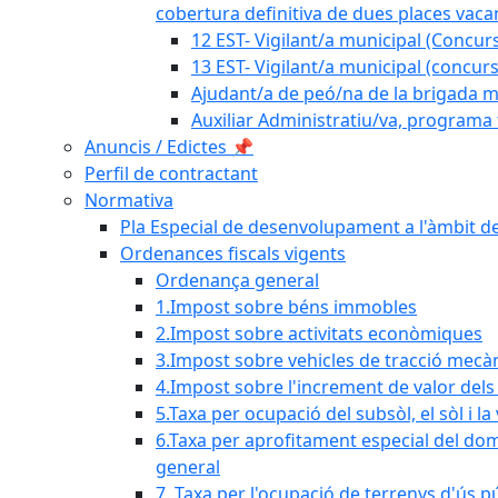
cobertura definitiva de dues places vacan
12 EST- Vigilant/a municipal (Concurs
13 EST- Vigilant/a municipal (concurs
Ajudant/a de peó/na de la brigada mu
Auxiliar Administratiu/va, programa 
Anuncis / Edictes 📌
Perfil de contractant
Normativa
Pla Especial de desenvolupament a l'àmbit de
Ordenances fiscals vigents
Ordenança general
1.Impost sobre béns immobles
2.Impost sobre activitats econòmiques
3.Impost sobre vehicles de tracció mecà
4.Impost sobre l'increment de valor del
5.Taxa per ocupació del subsòl, el sòl i la
6.Taxa per aprofitament especial del dom
general
7. Taxa per l'ocupació de terrenys d'ús pú