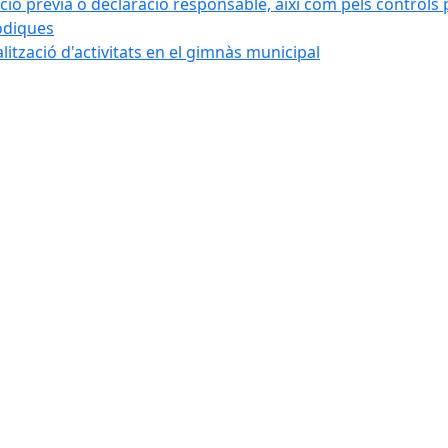
ó prèvia o declaració responsable, així com pels controls post
iòdiques
alització d'activitats en el gimnàs municipal