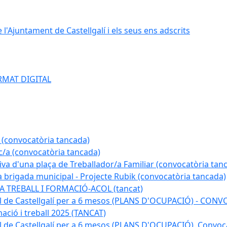
e l'Ajuntament de Castellgalí i els seus ens adscrits
RMAT DIGITAL
 (convocatòria tancada)
ic/a (convocatòria tancada)
tiva d'una plaça de Treballador/a Familiar (convocatòria tan
a brigada municipal - Projecte Rubik (convocatòria tancada)
A TREBALL I FORMACIÓ-ACOL (tancat)
pal de Castellgalí per a 6 mesos (PLANS D'OCUPACIÓ) - C
ació i treball 2025 (TANCAT)
l de Castellgalí per a 6 mesos (PLANS D'OCUPACIÓ). Convoc