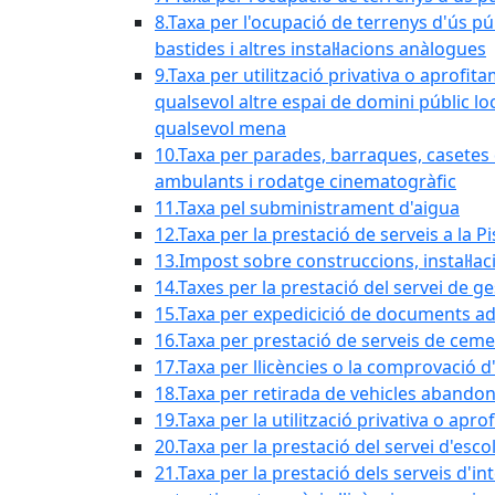
8.Taxa per l'ocupació de terrenys d'ús pú
bastides i altres instal·lacions anàlogues
9.Taxa per utilització privativa o aprofit
qualsevol altre espai de domini públic lo
qualsevol mena
10.Taxa per parades, barraques, casetes d
ambulants i rodatge cinematogràfic
11.Taxa pel subministrament d'aigua
12.Taxa per la prestació de serveis a la P
13.Impost sobre construccions, instal·lac
14.Taxes per la prestació del servei de g
15.Taxa per expedicició de documents ad
16.Taxa per prestació de serveis de ceme
17.Taxa per llicències o la comprovació 
18.Taxa per retirada de vehicles abando
19.Taxa per la utilització privativa o ap
20.Taxa per la prestació del servei d'esco
21.Taxa per la prestació dels serveis d'in