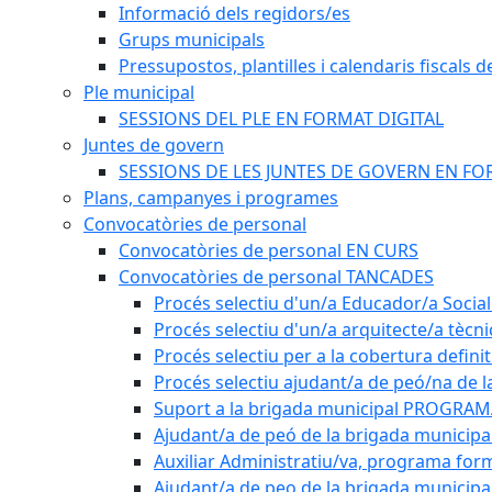
Informació dels regidors/es
Grups municipals
Pressupostos, plantilles i calendaris fiscals d
Ple municipal
SESSIONS DEL PLE EN FORMAT DIGITAL
Juntes de govern
SESSIONS DE LES JUNTES DE GOVERN EN FO
Plans, campanyes i programes
Convocatòries de personal
Convocatòries de personal EN CURS
Convocatòries de personal TANCADES
Procés selectiu d'un/a Educador/a Social
Procés selectiu d'un/a arquitecte/a tècn
Procés selectiu per a la cobertura defini
Procés selectiu ajudant/a de peó/na de l
Suport a la brigada municipal PROGRAM
Ajudant/a de peó de la brigada munici
Auxiliar Administratiu/va, programa form
Ajudant/a de peo de la brigada municipa