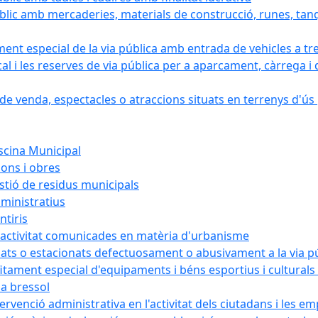
blic amb mercaderies, materials de construcció, runes, tanq
ament especial de la via pública amb entrada de vehicles a tr
cal i les reserves de via pública per a aparcament, càrrega
e venda, espectacles o atraccions situats en terrenys d'ús pú
iscina Municipal
ions i obres
estió de residus municipals
ministratius
ntiris
d'activitat comunicades en matèria d'urbanisme
nats o estacionats defectuosament o abusivament a la via p
rofitament especial d'equipaments i béns esportius i cultural
la bressol
tervenció administrativa en l'activitat dels ciutadans i les e