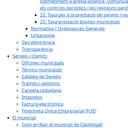
sotmetiment a prèvia llicència, comunicaci
els controls periòdics i les revisions per
22. Taxa per a la prestació de serveis i re
23. Taxa prestació bústies municipals
Normativa / Ordenances Generals
Urbanisme
Seu electrònica
Transparència
Serveis i tràmits
Oficines municipals
Tècnics municipals
Catàleg de Serveis
Tràmits i gestions
Carpeta ciutadana
Impostos
Factura electrònica
Finestreta Única Empresarial (FUE)
El municipi
Com arribar al municipi de Castellgalí