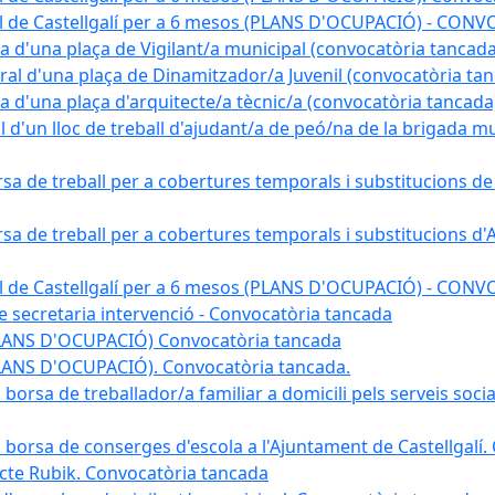
pal de Castellgalí per a 6 mesos (PLANS D'OCUPACIÓ) - C
na d'una plaça de Vigilant/a municipal (convocatòria tancada
ral d'una plaça de Dinamitzador/a Juvenil (convocatòria ta
na d'una plaça d'arquitecte/a tècnic/a (convocatòria tancada
l d'un lloc de treball d'ajudant/a de peó/na de la brigada 
rsa de treball per a cobertures temporals i substitucions d
rsa de treball per a cobertures temporals i substitucions d'
pal de Castellgalí per a 6 mesos (PLANS D'OCUPACIÓ) - C
 de secretaria intervenció - Convocatòria tancada
(PLANS D'OCUPACIÓ) Convocatòria tancada
PLANS D'OCUPACIÓ). Convocatòria tancada.
 borsa de treballador/a familiar a domicili pels serveis soci
na borsa de conserges d'escola a l'Ajuntament de Castellgalí
ojecte Rubik. Convocatòria tancada