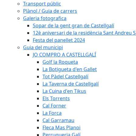
Transport públic
Plànol / Guia de carrers
Galeria fotografica
Sopar de la gent gran de Castellgalí
12è aniversari de la residència Sant Andreu Sa
Festa del panellet 2024
Guia del municipi
JO COMPRO A CASTELLGALÍ
Golf la Roqueta
La Botigueta d'en Gallet
Tot Pàdel Castellgalí
La Taverna de Castellgalí
La Cuina d'en Tikus
Els Torrents
Cal Forner
La Forca
Cal Garramau
Fleca Mas Planoi
Perruqueria Galí