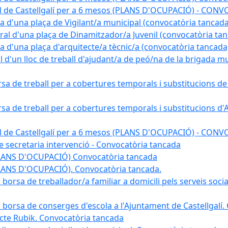
pal de Castellgalí per a 6 mesos (PLANS D'OCUPACIÓ) - C
na d'una plaça de Vigilant/a municipal (convocatòria tancada
ral d'una plaça de Dinamitzador/a Juvenil (convocatòria ta
na d'una plaça d'arquitecte/a tècnic/a (convocatòria tancada
l d'un lloc de treball d'ajudant/a de peó/na de la brigada 
rsa de treball per a cobertures temporals i substitucions d
rsa de treball per a cobertures temporals i substitucions d'
pal de Castellgalí per a 6 mesos (PLANS D'OCUPACIÓ) - C
 de secretaria intervenció - Convocatòria tancada
(PLANS D'OCUPACIÓ) Convocatòria tancada
PLANS D'OCUPACIÓ). Convocatòria tancada.
 borsa de treballador/a familiar a domicili pels serveis soci
na borsa de conserges d'escola a l'Ajuntament de Castellgalí
ojecte Rubik. Convocatòria tancada