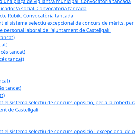
a d'una plaça de vigilant/a municipal. Convocatòria tancada
ducador/a social. Convocatòria tancada
ojecte Rubik. Convocatòria tancada
nt el sistema selectiu excepcional de concurs de mèrits, per 
e personal laboral de l'ajuntament de Castellgalí.
tancat)
cat)
océs tancat)
cés tancat)
ncat)
és tancat)
at)
nt el sistema selectiu de concurs oposició, per a la cobertura
nt de Castellgalí
nt el sistema selectiu de concurs oposició i excepcional de c