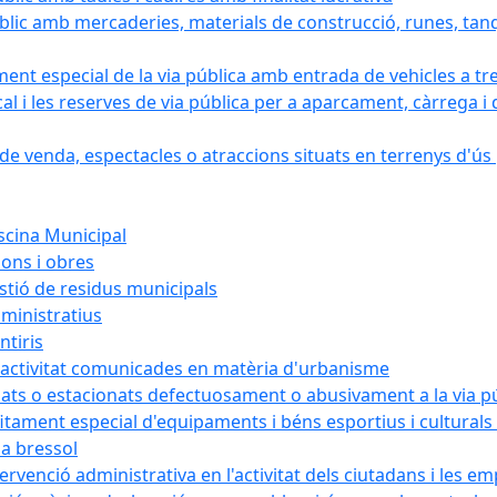
blic amb mercaderies, materials de construcció, runes, tanq
ament especial de la via pública amb entrada de vehicles a tr
cal i les reserves de via pública per a aparcament, càrrega
e venda, espectacles o atraccions situats en terrenys d'ús pú
iscina Municipal
ions i obres
estió de residus municipals
ministratius
ntiris
d'activitat comunicades en matèria d'urbanisme
nats o estacionats defectuosament o abusivament a la via p
rofitament especial d'equipaments i béns esportius i cultural
la bressol
tervenció administrativa en l'activitat dels ciutadans i les e