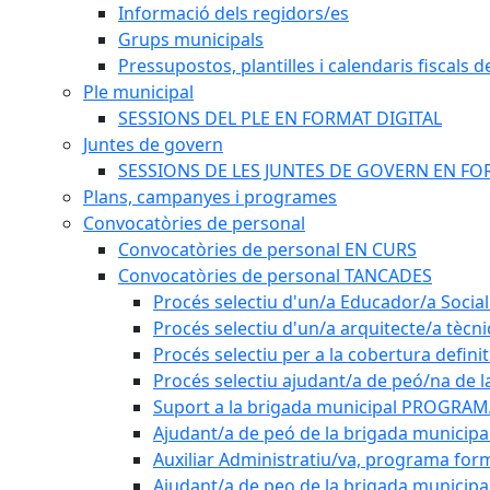
Informació dels regidors/es
Grups municipals
Pressupostos, plantilles i calendaris fiscals d
Ple municipal
SESSIONS DEL PLE EN FORMAT DIGITAL
Juntes de govern
SESSIONS DE LES JUNTES DE GOVERN EN FO
Plans, campanyes i programes
Convocatòries de personal
Convocatòries de personal EN CURS
Convocatòries de personal TANCADES
Procés selectiu d'un/a Educador/a Social
Procés selectiu d'un/a arquitecte/a tècn
Procés selectiu per a la cobertura defini
Procés selectiu ajudant/a de peó/na de l
Suport a la brigada municipal PROGRAM
Ajudant/a de peó de la brigada munici
Auxiliar Administratiu/va, programa form
Ajudant/a de peo de la brigada municipa