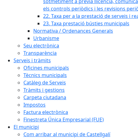
sotmetiment a prèvia llicència, comunicaci
els controls periòdics i les revisions per
22. Taxa per a la prestació de serveis i re
23. Taxa prestació bústies municipals
Normativa / Ordenances Generals
Urbanisme
Seu electrònica
Transparència
Serveis i tràmits
Oficines municipals
Tècnics municipals
Catàleg de Serveis
Tràmits i gestions
Carpeta ciutadana
Impostos
Factura electrònica
Finestreta Única Empresarial (FUE)
El municipi
Com arribar al municipi de Castellgalí