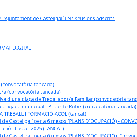
e l'Ajuntament de Castellgalí i els seus ens adscrits
RMAT DIGITAL
 (convocatòria tancada)
ic/a (convocatòria tancada)
tiva d'una plaça de Treballador/a Familiar (convocatòria tan
a brigada municipal - Projecte Rubik (convocatòria tancada)
A TREBALL I FORMACIÓ-ACOL (tancat)
pal de Castellgalí per a 6 mesos (PLANS D'OCUPACIÓ) - C
ació i treball 2025 (TANCAT)
l de Castellgalí per a 6 mesos (PLANS D'OCUPACIÓ). Convoc