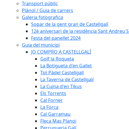
Transport públic
Plànol / Guia de carrers
Galeria fotografica
Sopar de la gent gran de Castellgalí
12è aniversari de la residència Sant Andreu Sa
Festa del panellet 2024
Guia del municipi
JO COMPRO A CASTELLGALÍ
Golf la Roqueta
La Botigueta d'en Gallet
Tot Pàdel Castellgalí
La Taverna de Castellgalí
La Cuina d'en Tikus
Els Torrents
Cal Forner
La Forca
Cal Garramau
Fleca Mas Planoi
Perruqueria Galí