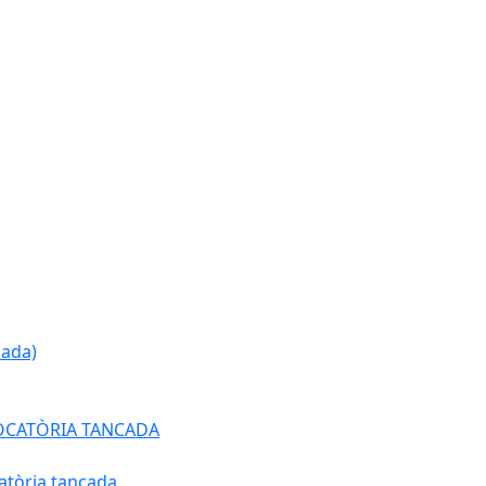
cada)
ONVOCATÒRIA TANCADA
atòria tancada.