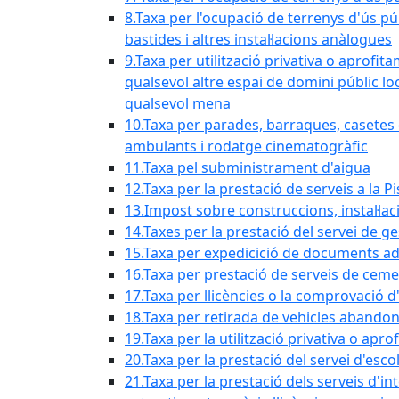
8.Taxa per l'ocupació de terrenys d'ús pú
bastides i altres instal·lacions anàlogues
9.Taxa per utilització privativa o aprofit
qualsevol altre espai de domini públic lo
qualsevol mena
10.Taxa per parades, barraques, casetes d
ambulants i rodatge cinematogràfic
11.Taxa pel subministrament d'aigua
12.Taxa per la prestació de serveis a la P
13.Impost sobre construccions, instal·lac
14.Taxes per la prestació del servei de g
15.Taxa per expedicició de documents ad
16.Taxa per prestació de serveis de ceme
17.Taxa per llicències o la comprovació 
18.Taxa per retirada de vehicles abando
19.Taxa per la utilització privativa o ap
20.Taxa per la prestació del servei d'esco
21.Taxa per la prestació dels serveis d'in