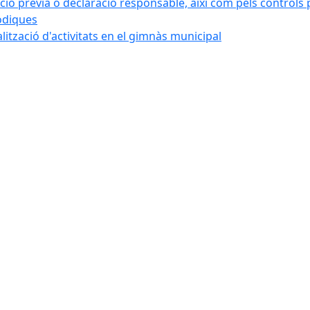
ó prèvia o declaració responsable, així com pels controls post
iòdiques
alització d'activitats en el gimnàs municipal