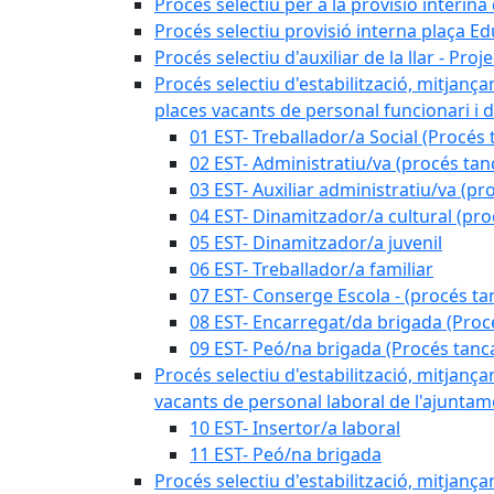
Procés selectiu per a la provisió interin
Procés selectiu provisió interna plaça E
Procés selectiu d'auxiliar de la llar - Pr
Procés selectiu d'estabilització, mitjança
places vacants de personal funcionari i d
01 EST- Treballador/a Social (Procés 
02 EST- Administratiu/va (procés tan
03 EST- Auxiliar administratiu/va (pr
04 EST- Dinamitzador/a cultural (pro
05 EST- Dinamitzador/a juvenil
06 EST- Treballador/a familiar
07 EST- Conserge Escola - (procés ta
08 EST- Encarregat/da brigada (Proc
09 EST- Peó/na brigada (Procés tanc
Procés selectiu d'estabilització, mitjança
vacants de personal laboral de l'ajuntame
10 EST- Insertor/a laboral
11 EST- Peó/na brigada
Procés selectiu d'estabilització, mitjança