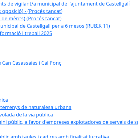
ts de vigilant/a municipal de l'ajuntament de Castellgalí
 oposició) - (Procés tancat)
 de mèrits) (Procés tancat)
nicipal de Castellgalí per a 6 mesos (RUBIK 11)
formació i treball 2025
 Can Casassaies i Cal Ponç
nica
s terrenys de naturalesa urbana
 volada de la via pública
ini públic, a favor d'empreses explotadores de serveis de 
blic amb taules i cadires amb finalitat lucrativa