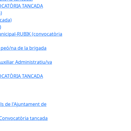
ONVOCATÒRIA TANCADA
)
ncada)
)
municipal-RUBIK (convocatòria
e peó/na de la brigada
Auxiliar Administratiu/va
ONVOCATÒRIA TANCADA
als de l'Ajuntament de
. Convocatòria tancada