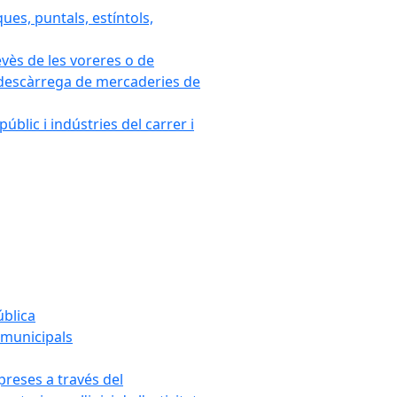
ues, puntals, estíntols,
evès de les voreres o de
 i descàrrega de mercaderies de
blic i indústries del carrer i
ública
s municipals
mpreses a través del