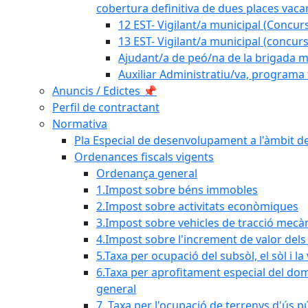
cobertura definitiva de dues places vacan
12 EST- Vigilant/a municipal (Concurs
13 EST- Vigilant/a municipal (concurs
Ajudant/a de peó/na de la brigada mu
Auxiliar Administratiu/va, programa 
Anuncis / Edictes 📌
Perfil de contractant
Normativa
Pla Especial de desenvolupament a l'àmbit de
Ordenances fiscals vigents
Ordenança general
1.Impost sobre béns immobles
2.Impost sobre activitats econòmiques
3.Impost sobre vehicles de tracció mecà
4.Impost sobre l'increment de valor del
5.Taxa per ocupació del subsòl, el sòl i la
6.Taxa per aprofitament especial del dom
general
7. Taxa per l'ocupació de terrenys d'ús pú