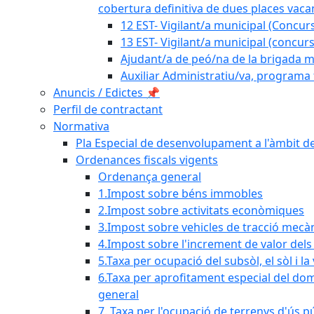
cobertura definitiva de dues places vacan
12 EST- Vigilant/a municipal (Concurs
13 EST- Vigilant/a municipal (concurs
Ajudant/a de peó/na de la brigada mu
Auxiliar Administratiu/va, programa 
Anuncis / Edictes 📌
Perfil de contractant
Normativa
Pla Especial de desenvolupament a l'àmbit de
Ordenances fiscals vigents
Ordenança general
1.Impost sobre béns immobles
2.Impost sobre activitats econòmiques
3.Impost sobre vehicles de tracció mecà
4.Impost sobre l'increment de valor del
5.Taxa per ocupació del subsòl, el sòl i la
6.Taxa per aprofitament especial del dom
general
7. Taxa per l'ocupació de terrenys d'ús pú