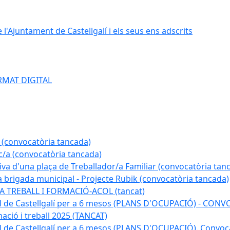
e l'Ajuntament de Castellgalí i els seus ens adscrits
RMAT DIGITAL
 (convocatòria tancada)
ic/a (convocatòria tancada)
tiva d'una plaça de Treballador/a Familiar (convocatòria tan
a brigada municipal - Projecte Rubik (convocatòria tancada)
A TREBALL I FORMACIÓ-ACOL (tancat)
pal de Castellgalí per a 6 mesos (PLANS D'OCUPACIÓ) - C
ació i treball 2025 (TANCAT)
l de Castellgalí per a 6 mesos (PLANS D'OCUPACIÓ). Convoc