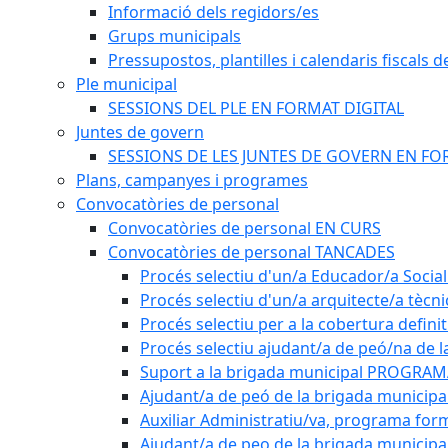
Informació dels regidors/es
Grups municipals
Pressupostos, plantilles i calendaris fiscals d
Ple municipal
SESSIONS DEL PLE EN FORMAT DIGITAL
Juntes de govern
SESSIONS DE LES JUNTES DE GOVERN EN FO
Plans, campanyes i programes
Convocatòries de personal
Convocatòries de personal EN CURS
Convocatòries de personal TANCADES
Procés selectiu d'un/a Educador/a Social
Procés selectiu d'un/a arquitecte/a tècn
Procés selectiu per a la cobertura defini
Procés selectiu ajudant/a de peó/na de l
Suport a la brigada municipal PROGRAM
Ajudant/a de peó de la brigada munici
Auxiliar Administratiu/va, programa form
Ajudant/a de peo de la brigada municipa