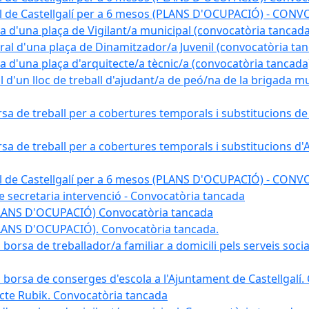
pal de Castellgalí per a 6 mesos (PLANS D'OCUPACIÓ) - C
na d'una plaça de Vigilant/a municipal (convocatòria tancada
ral d'una plaça de Dinamitzador/a Juvenil (convocatòria ta
na d'una plaça d'arquitecte/a tècnic/a (convocatòria tancada
l d'un lloc de treball d'ajudant/a de peó/na de la brigada 
rsa de treball per a cobertures temporals i substitucions d
rsa de treball per a cobertures temporals i substitucions d'
pal de Castellgalí per a 6 mesos (PLANS D'OCUPACIÓ) - C
 de secretaria intervenció - Convocatòria tancada
(PLANS D'OCUPACIÓ) Convocatòria tancada
PLANS D'OCUPACIÓ). Convocatòria tancada.
 borsa de treballador/a familiar a domicili pels serveis soci
na borsa de conserges d'escola a l'Ajuntament de Castellgalí
ojecte Rubik. Convocatòria tancada