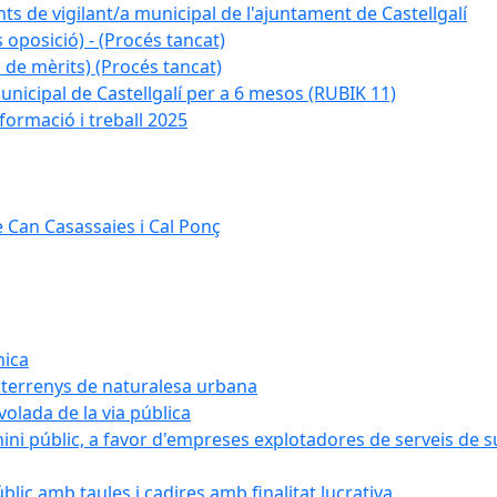
ts de vigilant/a municipal de l'ajuntament de Castellgalí
 oposició) - (Procés tancat)
 de mèrits) (Procés tancat)
nicipal de Castellgalí per a 6 mesos (RUBIK 11)
formació i treball 2025
 Can Casassaies i Cal Ponç
nica
s terrenys de naturalesa urbana
 volada de la via pública
ini públic, a favor d'empreses explotadores de serveis de 
blic amb taules i cadires amb finalitat lucrativa