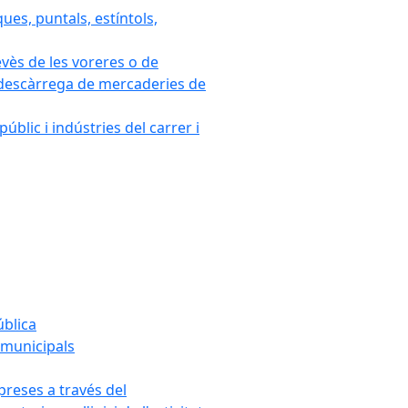
ues, puntals, estíntols,
evès de les voreres o de
 i descàrrega de mercaderies de
blic i indústries del carrer i
ública
s municipals
mpreses a través del