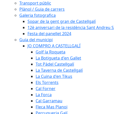
Transport públic
Plànol / Guia de carrers
Galeria fotografica
Sopar de la gent gran de Castellgalí
12è aniversari de la residència Sant Andreu Sa
Festa del panellet 2024
Guia del municipi
JO COMPRO A CASTELLGALÍ
Golf la Roqueta
La Botigueta d'en Gallet
Tot Pàdel Castellgalí
La Taverna de Castellgalí
La Cuina d'en Tikus
Els Torrents
Cal Forner
La Forca
Cal Garramau
Fleca Mas Planoi
Perruqueria Galí