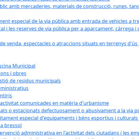
blic amb mercaderies, materials de construcció, runes, tanq
ament especial de la via pública amb entrada de vehicles a tr
cal i les reserves de via pública per a aparcament, càrrega
e venda, espectacles o atraccions situats en terrenys d'ús pú
iscina Municipal
ions i obres
estió de residus municipals
ministratius
ntiris
d'activitat comunicades en matèria d'urbanisme
nats o estacionats defectuosament o abusivament a la via p
rofitament especial d'equipaments i béns esportius i cultural
la bressol
tervenció administrativa en l'activitat dels ciutadans i les e