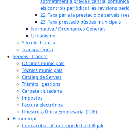
sotmetiment a prèvia llicència, comunicaci
els controls periòdics i les revisions per
22. Taxa per a la prestació de serveis i re
23. Taxa prestació bústies municipals
Normativa / Ordenances Generals
Urbanisme
Seu electrònica
Transparència
Serveis i tràmits
Oficines municipals
Tècnics municipals
Catàleg de Serveis
Tràmits i gestions
Carpeta ciutadana
Impostos
Factura electrònica
Finestreta Única Empresarial (FUE)
El municipi
Com arribar al municipi de Castellgalí