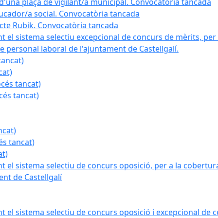
a d'una plaça de vigilant/a municipal. Convocatòria tancada
ducador/a social. Convocatòria tancada
ojecte Rubik. Convocatòria tancada
nt el sistema selectiu excepcional de concurs de mèrits, per 
e personal laboral de l'ajuntament de Castellgalí.
tancat)
cat)
océs tancat)
cés tancat)
ncat)
és tancat)
at)
nt el sistema selectiu de concurs oposició, per a la cobertura
nt de Castellgalí
nt el sistema selectiu de concurs oposició i excepcional de c