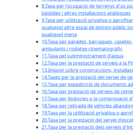
8.Taxa per l'ocupació de terrenys d'ús pú
bastides i altres instal·lacions anàlogues
9.Taxa per utilització privativa o aprofit
qualsevol altre espai de domini públic lo
qualsevol mena
10.Taxa per parades, barraques, casetes d
ambulants i rodatge cinematogràfic
11.Taxa pel subministrament d'aigua
12.Taxa per la prestació de serveis a la P
13.Impost sobre construccions, instal·lac
14.Taxes per la prestació del servei de g
15.Taxa per expedicició de documents ad
16.Taxa per prestació de serveis de ceme
17.Taxa per llicències o la comprovació 
18.Taxa per retirada de vehicles abando
19.Taxa per la utilització privativa o ap
20.Taxa per la prestació del servei d'esco
21.Taxa per la prestació dels serveis d'in