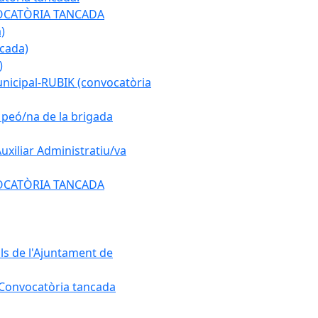
ONVOCATÒRIA TANCADA
)
ncada)
)
municipal-RUBIK (convocatòria
e peó/na de la brigada
Auxiliar Administratiu/va
ONVOCATÒRIA TANCADA
als de l'Ajuntament de
. Convocatòria tancada