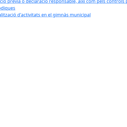
ó prèvia o declaració responsable, així com pels controls post
iòdiques
alització d'activitats en el gimnàs municipal