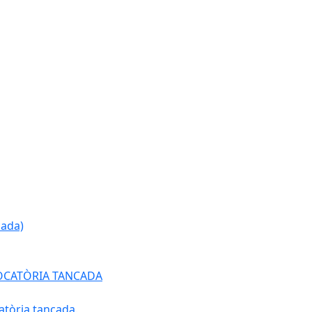
cada)
ONVOCATÒRIA TANCADA
atòria tancada.