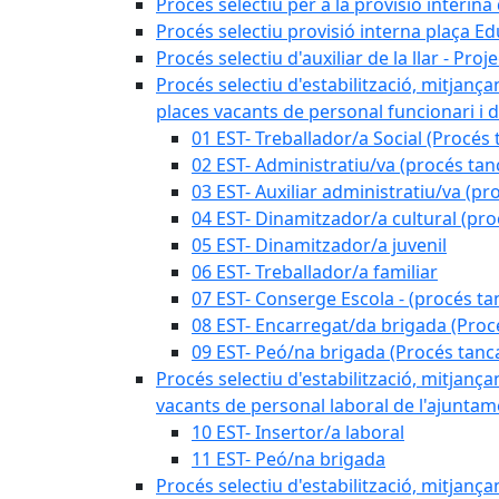
Procés selectiu per a la provisió interin
Procés selectiu provisió interna plaça E
Procés selectiu d'auxiliar de la llar - Pr
Procés selectiu d'estabilització, mitjança
places vacants de personal funcionari i d
01 EST- Treballador/a Social (Procés 
02 EST- Administratiu/va (procés tan
03 EST- Auxiliar administratiu/va (pr
04 EST- Dinamitzador/a cultural (pro
05 EST- Dinamitzador/a juvenil
06 EST- Treballador/a familiar
07 EST- Conserge Escola - (procés ta
08 EST- Encarregat/da brigada (Proc
09 EST- Peó/na brigada (Procés tanc
Procés selectiu d'estabilització, mitjança
vacants de personal laboral de l'ajuntame
10 EST- Insertor/a laboral
11 EST- Peó/na brigada
Procés selectiu d'estabilització, mitjança