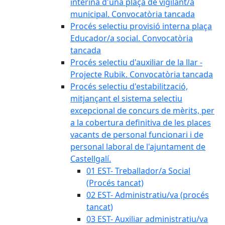
interina d'una plaça de vigilant/a
municipal. Convocatòria tancada
Procés selectiu provisió interna plaça
Educador/a social. Convocatòria
tancada
Procés selectiu d'auxiliar de la llar -
Projecte Rubik. Convocatòria tancada
Procés selectiu d'estabilització,
mitjançant el sistema selectiu
excepcional de concurs de mèrits, per
a la cobertura definitiva de les places
vacants de personal funcionari i de
personal laboral de l'ajuntament de
Castellgalí.
01 EST- Treballador/a Social
(Procés tancat)
02 EST- Administratiu/va (procés
tancat)
03 EST- Auxiliar administratiu/va