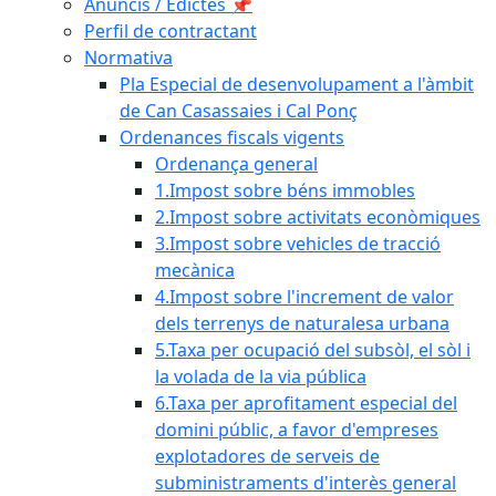
Anuncis / Edictes 📌
Perfil de contractant
Normativa
Pla Especial de desenvolupament a l'àmbit
de Can Casassaies i Cal Ponç
Ordenances fiscals vigents
Ordenança general
1.Impost sobre béns immobles
2.Impost sobre activitats econòmiques
3.Impost sobre vehicles de tracció
mecànica
4.Impost sobre l'increment de valor
dels terrenys de naturalesa urbana
5.Taxa per ocupació del subsòl, el sòl i
la volada de la via pública
6.Taxa per aprofitament especial del
domini públic, a favor d'empreses
explotadores de serveis de
subministraments d'interès general