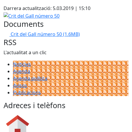
Facebook
Darrera actualització: 5.03.2019 | 15:10
Crit del Gall número 50
Documents
Crit del Gall número 50
(1.6MB)
RSS
L'actualitat a un clic
Notícies
Agenda
Agenda política
Avisos
Publicacions
Adreces i telèfons