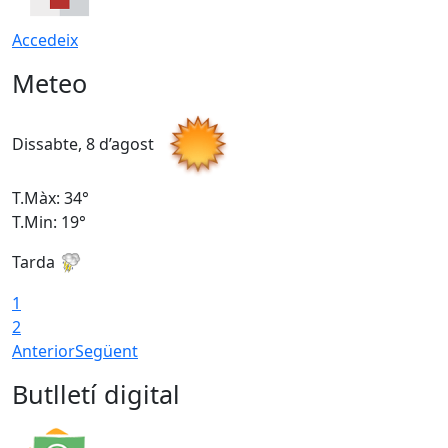
Accedeix
Meteo
Dissabte, 8 d’agost
D
T.Màx: 34°
T
T.Min: 19°
T
Tarda
T
1
2
Anterior
Següent
Butlletí digital