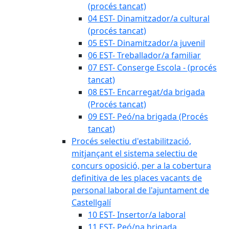
(procés tancat)
04 EST- Dinamitzador/a cultural
(procés tancat)
05 EST- Dinamitzador/a juvenil
06 EST- Treballador/a familiar
07 EST- Conserge Escola - (procés
tancat)
08 EST- Encarregat/da brigada
(Procés tancat)
09 EST- Peó/na brigada (Procés
tancat)
Procés selectiu d'estabilització,
mitjançant el sistema selectiu de
concurs oposició, per a la cobertura
definitiva de les places vacants de
personal laboral de l'ajuntament de
Castellgalí
10 EST- Insertor/a laboral
11 EST- Peó/na brigada