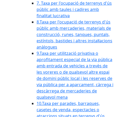
7. Taxa per l'ocupació de terrenys d'ús
públic amb taules i cadires amb
finalitat lucrativa
8.Taxa per l'ocupació de terrenys d'ús
públic amb mercaderies, materials de
construcció, runes, tanques, puntals,
estíntols, bastides i altres instal·lacions
anàlogues
9.Taxa per utilització privativa o
aprofitament especial de la via pública
amb entrada de vehicles a trevès de
les voreres o de qualsevol altre espai
de domini públic local i les reserves de
via pública per a aparcament, càrrega i
descàrrega de mercaderies de
qualsevol mena
10.Taxa per parades, barraques,
casetes de venda, espectacles o
atraccions situats en terrenys d'ús