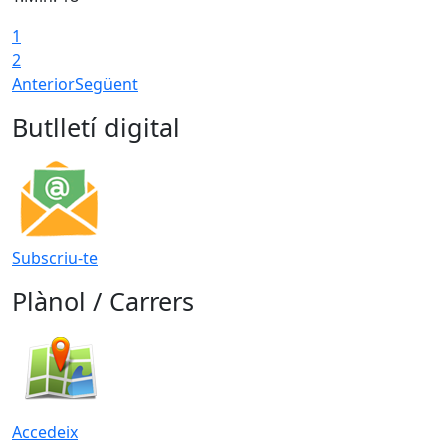
1
T
2
Anterior
Següent
Butlletí digital
Subscriu-te
Plànol / Carrers
Accedeix