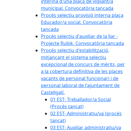
interina d'una plaça de vigilant/a
municipal. Convocatòria tancada
Procés selectiu provisió interna plaça
Educador/a social. Convocatòria
tancada
Procés selectiu d'auxiliar de la llar -
Projecte Rubik. Convocatòria tancada
Procés selectiu d'estabilització,
mitjançant el sistema selectiu
excepcional de concurs de mèrits, per
a la cobertura definitiva de les places
vacants de personal funcionari i de
personal laboral de l'ajuntament de
Castellgalí.
01 EST- Treballador/a Social
(Procés tancat)
02 EST- Administratiu/va (procés
tancat)
03 EST- Auxiliar administratiu/va