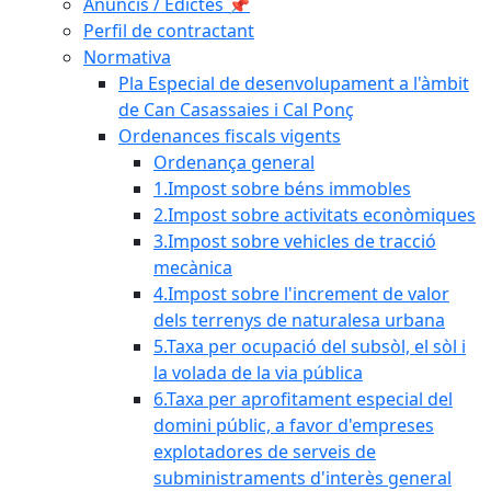
Anuncis / Edictes 📌
Perfil de contractant
Normativa
Pla Especial de desenvolupament a l'àmbit
de Can Casassaies i Cal Ponç
Ordenances fiscals vigents
Ordenança general
1.Impost sobre béns immobles
2.Impost sobre activitats econòmiques
3.Impost sobre vehicles de tracció
mecànica
4.Impost sobre l'increment de valor
dels terrenys de naturalesa urbana
5.Taxa per ocupació del subsòl, el sòl i
la volada de la via pública
6.Taxa per aprofitament especial del
domini públic, a favor d'empreses
explotadores de serveis de
subministraments d'interès general