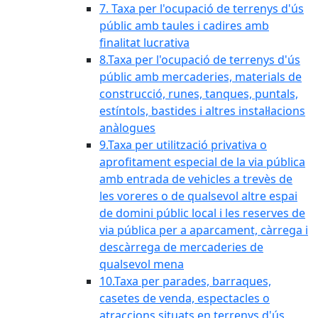
7. Taxa per l'ocupació de terrenys d'ús
públic amb taules i cadires amb
finalitat lucrativa
8.Taxa per l'ocupació de terrenys d'ús
públic amb mercaderies, materials de
construcció, runes, tanques, puntals,
estíntols, bastides i altres instal·lacions
anàlogues
9.Taxa per utilització privativa o
aprofitament especial de la via pública
amb entrada de vehicles a trevès de
les voreres o de qualsevol altre espai
de domini públic local i les reserves de
via pública per a aparcament, càrrega i
descàrrega de mercaderies de
qualsevol mena
10.Taxa per parades, barraques,
casetes de venda, espectacles o
atraccions situats en terrenys d'ús