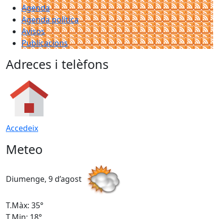
Agenda
Agenda política
Avisos
Publicacions
Adreces i telèfons
Accedeix
Meteo
Diumenge, 9 d’agost
D
T.Màx: 35°
T
T.Min: 18°
T