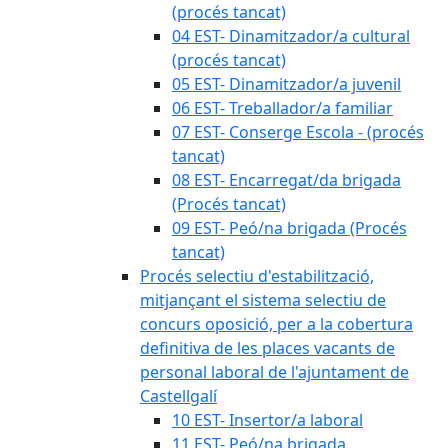
(procés tancat)
04 EST- Dinamitzador/a cultural
(procés tancat)
05 EST- Dinamitzador/a juvenil
06 EST- Treballador/a familiar
07 EST- Conserge Escola - (procés
tancat)
08 EST- Encarregat/da brigada
(Procés tancat)
09 EST- Peó/na brigada (Procés
tancat)
Procés selectiu d'estabilització,
mitjançant el sistema selectiu de
concurs oposició, per a la cobertura
definitiva de les places vacants de
personal laboral de l'ajuntament de
Castellgalí
10 EST- Insertor/a laboral
11 EST- Peó/na brigada