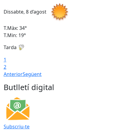
Dissabte, 8 d’agost
D
T.Màx: 34°
T
T.Min: 19°
T
Tarda
T
1
2
Anterior
Següent
Butlletí digital
Subscriu-te