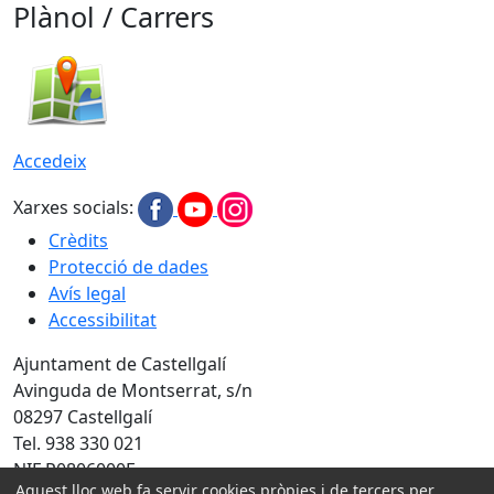
Plànol / Carrers
Accedeix
Xarxes socials:
Crèdits
Protecció de dades
Avís legal
Accessibilitat
Ajuntament de Castellgalí
Avinguda de Montserrat, s/n
08297 Castellgalí
Tel. 938 330 021
NIF P0806000F
Aquest lloc web fa servir cookies pròpies i de tercers per