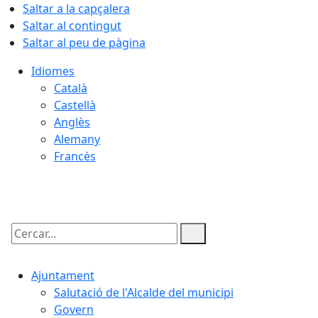
Saltar a la capçalera
Saltar al contingut
Saltar al peu de pàgina
Idiomes
Català
Castellà
Anglès
Alemany
Francès
08.08.2026 | 06:55
Cercar:
Ajuntament
Salutació de l'Alcalde del municipi
Govern