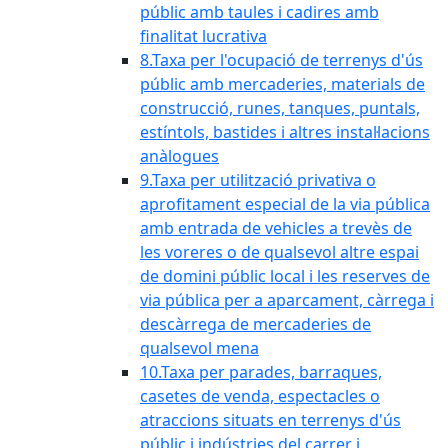
públic amb taules i cadires amb
finalitat lucrativa
8.Taxa per l'ocupació de terrenys d'ús
públic amb mercaderies, materials de
construcció, runes, tanques, puntals,
estíntols, bastides i altres instal·lacions
anàlogues
9.Taxa per utilització privativa o
aprofitament especial de la via pública
amb entrada de vehicles a trevès de
les voreres o de qualsevol altre espai
de domini públic local i les reserves de
via pública per a aparcament, càrrega i
descàrrega de mercaderies de
qualsevol mena
10.Taxa per parades, barraques,
casetes de venda, espectacles o
atraccions situats en terrenys d'ús
públic i indústries del carrer i