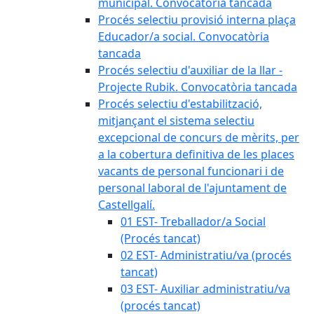
municipal. Convocatòria tancada
Procés selectiu provisió interna plaça
Educador/a social. Convocatòria
tancada
Procés selectiu d'auxiliar de la llar -
Projecte Rubik. Convocatòria tancada
Procés selectiu d'estabilització,
mitjançant el sistema selectiu
excepcional de concurs de mèrits, per
a la cobertura definitiva de les places
vacants de personal funcionari i de
personal laboral de l'ajuntament de
Castellgalí.
01 EST- Treballador/a Social
(Procés tancat)
02 EST- Administratiu/va (procés
tancat)
03 EST- Auxiliar administratiu/va
(procés tancat)