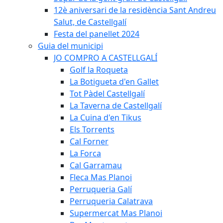
12è aniversari de la residència Sant Andreu
Salut, de Castellgalí
Festa del panellet 2024
Guia del municipi
JO COMPRO A CASTELLGALÍ
Golf la Roqueta
La Botigueta d'en Gallet
Tot Pàdel Castellgalí
La Taverna de Castellgalí
La Cuina d'en Tikus
Els Torrents
Cal Forner
La Forca
Cal Garramau
Fleca Mas Planoi
Perruqueria Galí
Perruqueria Calatrava
Supermercat Mas Planoi