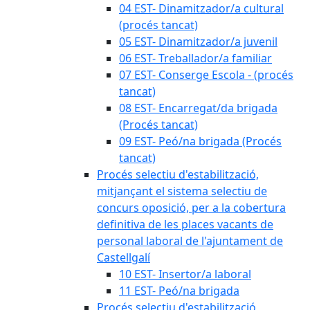
04 EST- Dinamitzador/a cultural
(procés tancat)
05 EST- Dinamitzador/a juvenil
06 EST- Treballador/a familiar
07 EST- Conserge Escola - (procés
tancat)
08 EST- Encarregat/da brigada
(Procés tancat)
09 EST- Peó/na brigada (Procés
tancat)
Procés selectiu d'estabilització,
mitjançant el sistema selectiu de
concurs oposició, per a la cobertura
definitiva de les places vacants de
personal laboral de l'ajuntament de
Castellgalí
10 EST- Insertor/a laboral
11 EST- Peó/na brigada
Procés selectiu d'estabilització,