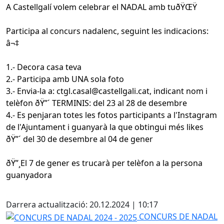
A Castellgalí volem celebrar el NADAL amb tuðŸŒŸ
Participa al concurs nadalenc, seguint les indicacions:
â¬‡
1.- Decora casa teva
2.- Participa amb UNA sola foto
3.- Envia-la a: ctgl.casal@castellgali.cat, indicant nom i
telèfon ðŸ”´ TERMINIS: del 23 al 28 de desembre
4.- Es penjaran totes les fotos participants a l'Instagram
de l'Ajuntament i guanyarà la que obtingui més likes
ðŸ”´ del 30 de desembre al 04 de gener
ðŸ”¸El 7 de gener es trucarà per telèfon a la persona
guanyadora
Facebook
Darrera actualització: 20.12.2024 | 10:17
CONCURS DE NADAL 2024 - 2025
CONCURS DE NADAL