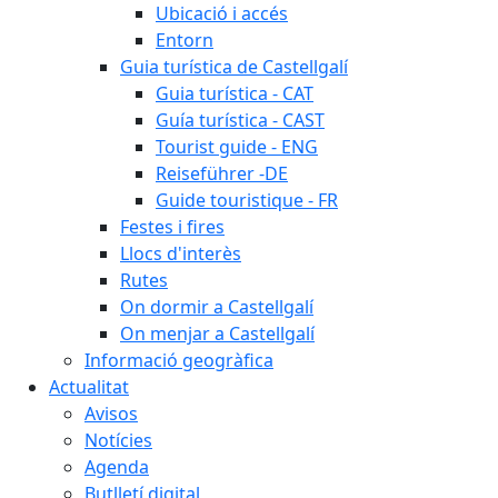
Ubicació i accés
Entorn
Guia turística de Castellgalí
Guia turística - CAT
Guía turística - CAST
Tourist guide - ENG
Reiseführer -DE
Guide touristique - FR
Festes i fires
Llocs d'interès
Rutes
On dormir a Castellgalí
On menjar a Castellgalí
Informació geogràfica
Actualitat
Avisos
Notícies
Agenda
Butlletí digital