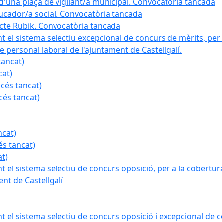
a d'una plaça de vigilant/a municipal. Convocatòria tancada
ducador/a social. Convocatòria tancada
ojecte Rubik. Convocatòria tancada
nt el sistema selectiu excepcional de concurs de mèrits, per 
e personal laboral de l'ajuntament de Castellgalí.
tancat)
cat)
océs tancat)
cés tancat)
ncat)
és tancat)
at)
nt el sistema selectiu de concurs oposició, per a la cobertura
nt de Castellgalí
nt el sistema selectiu de concurs oposició i excepcional de c