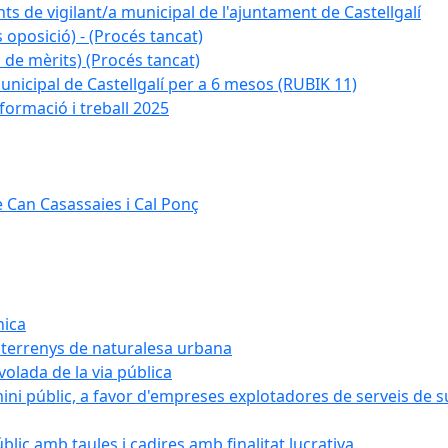
ts de vigilant/a municipal de l'ajuntament de Castellgalí
 oposició) - (Procés tancat)
 de mèrits) (Procés tancat)
nicipal de Castellgalí per a 6 mesos (RUBIK 11)
formació i treball 2025
 Can Casassaies i Cal Ponç
nica
s terrenys de naturalesa urbana
 volada de la via pública
ini públic, a favor d'empreses explotadores de serveis de 
blic amb taules i cadires amb finalitat lucrativa