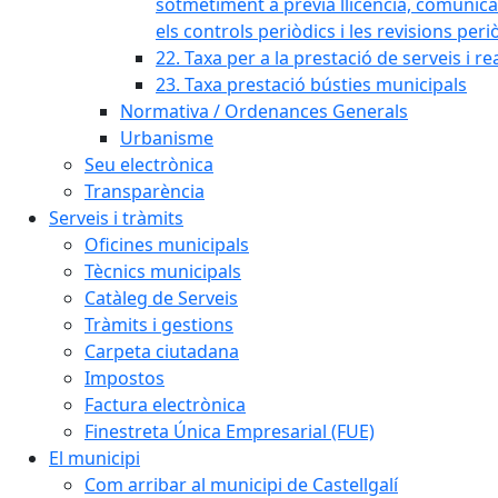
sotmetiment a prèvia llicència, comunicaci
els controls periòdics i les revisions per
22. Taxa per a la prestació de serveis i re
23. Taxa prestació bústies municipals
Normativa / Ordenances Generals
Urbanisme
Seu electrònica
Transparència
Serveis i tràmits
Oficines municipals
Tècnics municipals
Catàleg de Serveis
Tràmits i gestions
Carpeta ciutadana
Impostos
Factura electrònica
Finestreta Única Empresarial (FUE)
El municipi
Com arribar al municipi de Castellgalí