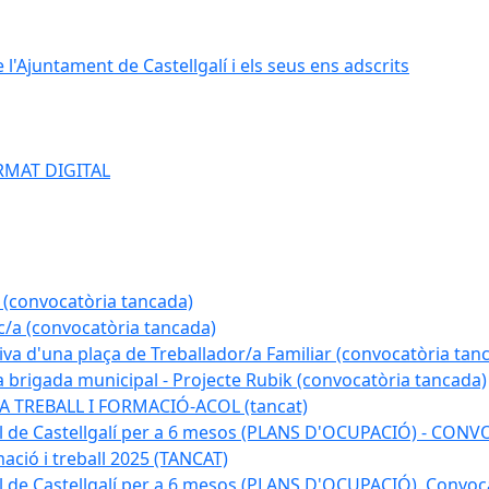
e l'Ajuntament de Castellgalí i els seus ens adscrits
RMAT DIGITAL
 (convocatòria tancada)
ic/a (convocatòria tancada)
tiva d'una plaça de Treballador/a Familiar (convocatòria tan
a brigada municipal - Projecte Rubik (convocatòria tancada)
A TREBALL I FORMACIÓ-ACOL (tancat)
pal de Castellgalí per a 6 mesos (PLANS D'OCUPACIÓ) - C
ació i treball 2025 (TANCAT)
l de Castellgalí per a 6 mesos (PLANS D'OCUPACIÓ). Convoc