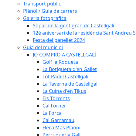
Transport públic
Plànol / Guia de carrers
Galeria fotografica
Sopar de la gent gran de Castellgalí
12è aniversari de la residència Sant Andreu Sa
Festa del panellet 2024
Guia del municipi
JO COMPRO A CASTELLGALÍ
Golf la Roqueta
La Botigueta d'en Gallet
Tot Pàdel Castellgalí
La Taverna de Castellgalí
La Cuina d'en Tikus
Els Torrents
Cal Forner
La Forca
Cal Garramau
Fleca Mas Planoi
Perruqueria Galí