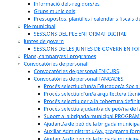
Informació dels regidors/es
Grups municipals
Pressupostos, plantilles i calendaris fiscals d
Ple municipal
SESSIONS DEL PLE EN FORMAT DIGITAL
Juntes de govern
SESSIONS DE LES JUNTES DE GOVERN EN FO
Plans, campanyes i programes
Convocatòries de personal
Convocatòries de personal EN CURS
Convocatòries de personal TANCADES
Procés selectiu d'un/a Educador/a Social
Procés selectiu d'un/a arquitecte/a tècn
Procés selectiu per a la cobertura defini
Procés selectiu ajudant/a de peó/na de l
Suport a la brigada municipal PROGRAM
Ajudant/a de peó de la brigada munici
Auxiliar Administratiu/va, programa form
Ajudant/a de peo de la brigada municipa