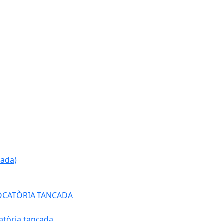
cada)
ONVOCATÒRIA TANCADA
atòria tancada.