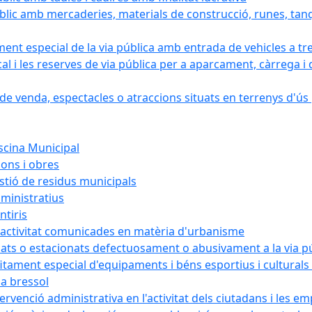
blic amb mercaderies, materials de construcció, runes, tanq
ament especial de la via pública amb entrada de vehicles a tr
cal i les reserves de via pública per a aparcament, càrrega
e venda, espectacles o atraccions situats en terrenys d'ús pú
iscina Municipal
ions i obres
estió de residus municipals
ministratius
ntiris
d'activitat comunicades en matèria d'urbanisme
nats o estacionats defectuosament o abusivament a la via p
rofitament especial d'equipaments i béns esportius i cultural
la bressol
tervenció administrativa en l'activitat dels ciutadans i les e