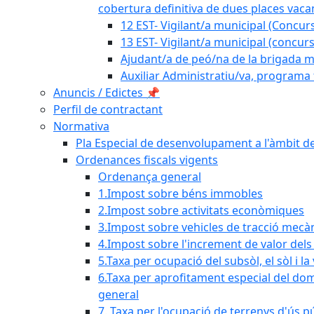
cobertura definitiva de dues places vacan
12 EST- Vigilant/a municipal (Concurs
13 EST- Vigilant/a municipal (concurs
Ajudant/a de peó/na de la brigada mu
Auxiliar Administratiu/va, programa 
Anuncis / Edictes 📌
Perfil de contractant
Normativa
Pla Especial de desenvolupament a l'àmbit de
Ordenances fiscals vigents
Ordenança general
1.Impost sobre béns immobles
2.Impost sobre activitats econòmiques
3.Impost sobre vehicles de tracció mecà
4.Impost sobre l'increment de valor del
5.Taxa per ocupació del subsòl, el sòl i la
6.Taxa per aprofitament especial del dom
general
7. Taxa per l'ocupació de terrenys d'ús pú