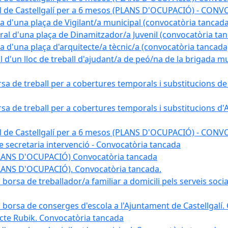
pal de Castellgalí per a 6 mesos (PLANS D'OCUPACIÓ) - C
na d'una plaça de Vigilant/a municipal (convocatòria tancada
ral d'una plaça de Dinamitzador/a Juvenil (convocatòria ta
na d'una plaça d'arquitecte/a tècnic/a (convocatòria tancada
l d'un lloc de treball d'ajudant/a de peó/na de la brigada 
rsa de treball per a cobertures temporals i substitucions d
rsa de treball per a cobertures temporals i substitucions d'
pal de Castellgalí per a 6 mesos (PLANS D'OCUPACIÓ) - C
 de secretaria intervenció - Convocatòria tancada
(PLANS D'OCUPACIÓ) Convocatòria tancada
PLANS D'OCUPACIÓ). Convocatòria tancada.
 borsa de treballador/a familiar a domicili pels serveis soci
na borsa de conserges d'escola a l'Ajuntament de Castellgalí
ojecte Rubik. Convocatòria tancada