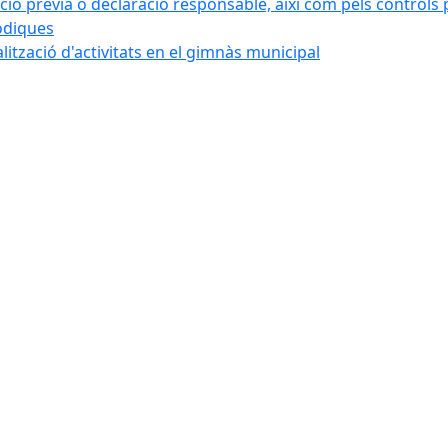
ó prèvia o declaració responsable, així com pels controls post
iòdiques
alització d'activitats en el gimnàs municipal