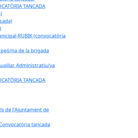
ONVOCATÒRIA TANCADA
)
ncada)
)
municipal-RUBIK (convocatòria
e peó/na de la brigada
Auxiliar Administratiu/va
ONVOCATÒRIA TANCADA
als de l'Ajuntament de
. Convocatòria tancada