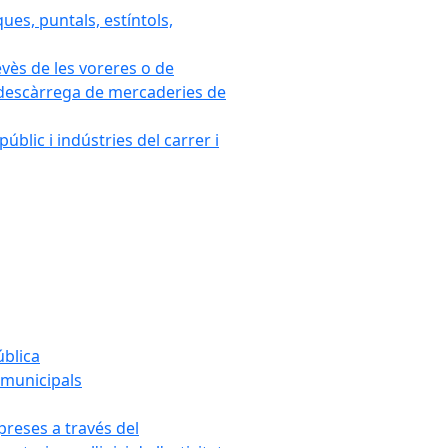
ues, puntals, estíntols,
evès de les voreres o de
 i descàrrega de mercaderies de
blic i indústries del carrer i
ública
s municipals
mpreses a través del