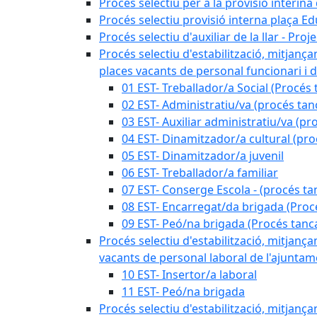
Procés selectiu per a la provisió interin
Procés selectiu provisió interna plaça E
Procés selectiu d'auxiliar de la llar - Pr
Procés selectiu d'estabilització, mitjança
places vacants de personal funcionari i d
01 EST- Treballador/a Social (Procés 
02 EST- Administratiu/va (procés tan
03 EST- Auxiliar administratiu/va (pr
04 EST- Dinamitzador/a cultural (pro
05 EST- Dinamitzador/a juvenil
06 EST- Treballador/a familiar
07 EST- Conserge Escola - (procés ta
08 EST- Encarregat/da brigada (Proc
09 EST- Peó/na brigada (Procés tanc
Procés selectiu d'estabilització, mitjança
vacants de personal laboral de l'ajuntame
10 EST- Insertor/a laboral
11 EST- Peó/na brigada
Procés selectiu d'estabilització, mitjança