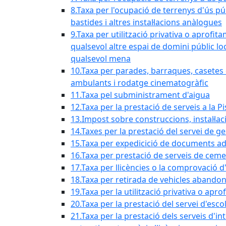
8.Taxa per l'ocupació de terrenys d'ús pú
bastides i altres instal·lacions anàlogues
9.Taxa per utilització privativa o aprofit
qualsevol altre espai de domini públic lo
qualsevol mena
10.Taxa per parades, barraques, casetes d
ambulants i rodatge cinematogràfic
11.Taxa pel subministrament d'aigua
12.Taxa per la prestació de serveis a la P
13.Impost sobre construccions, instal·lac
14.Taxes per la prestació del servei de g
15.Taxa per expedicició de documents ad
16.Taxa per prestació de serveis de ceme
17.Taxa per llicències o la comprovació 
18.Taxa per retirada de vehicles abando
19.Taxa per la utilització privativa o ap
20.Taxa per la prestació del servei d'esco
21.Taxa per la prestació dels serveis d'in