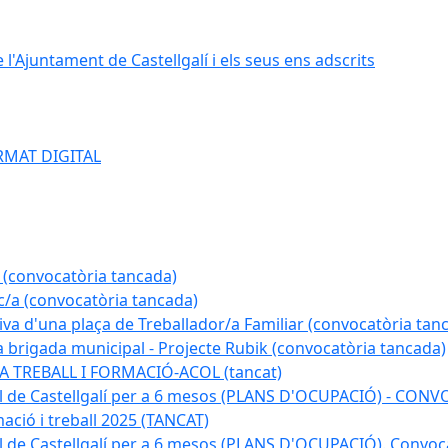
e l'Ajuntament de Castellgalí i els seus ens adscrits
RMAT DIGITAL
 (convocatòria tancada)
ic/a (convocatòria tancada)
tiva d'una plaça de Treballador/a Familiar (convocatòria tan
a brigada municipal - Projecte Rubik (convocatòria tancada)
A TREBALL I FORMACIÓ-ACOL (tancat)
pal de Castellgalí per a 6 mesos (PLANS D'OCUPACIÓ) - C
ació i treball 2025 (TANCAT)
l de Castellgalí per a 6 mesos (PLANS D'OCUPACIÓ). Convoc