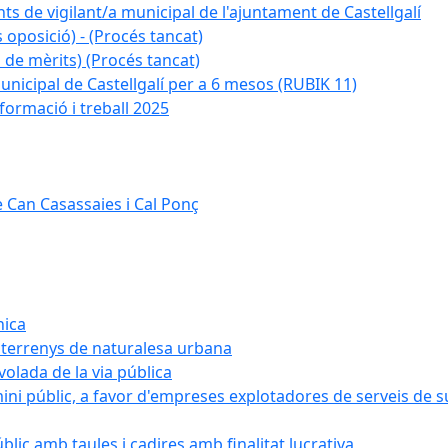
ts de vigilant/a municipal de l'ajuntament de Castellgalí
 oposició) - (Procés tancat)
 de mèrits) (Procés tancat)
nicipal de Castellgalí per a 6 mesos (RUBIK 11)
formació i treball 2025
 Can Casassaies i Cal Ponç
nica
s terrenys de naturalesa urbana
 volada de la via pública
ini públic, a favor d'empreses explotadores de serveis de 
blic amb taules i cadires amb finalitat lucrativa