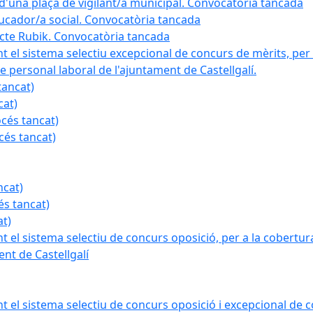
a d'una plaça de vigilant/a municipal. Convocatòria tancada
ducador/a social. Convocatòria tancada
ojecte Rubik. Convocatòria tancada
nt el sistema selectiu excepcional de concurs de mèrits, per 
e personal laboral de l'ajuntament de Castellgalí.
tancat)
cat)
océs tancat)
cés tancat)
ncat)
és tancat)
at)
nt el sistema selectiu de concurs oposició, per a la cobertura
nt de Castellgalí
nt el sistema selectiu de concurs oposició i excepcional de c