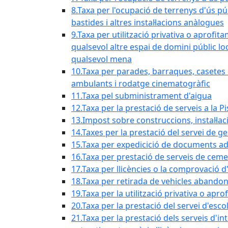
8.Taxa per l'ocupació de terrenys d'ús pú
bastides i altres instal·lacions anàlogues
9.Taxa per utilització privativa o aprofit
qualsevol altre espai de domini públic lo
qualsevol mena
10.Taxa per parades, barraques, casetes d
ambulants i rodatge cinematogràfic
11.Taxa pel subministrament d'aigua
12.Taxa per la prestació de serveis a la P
13.Impost sobre construccions, instal·lac
14.Taxes per la prestació del servei de g
15.Taxa per expedicició de documents ad
16.Taxa per prestació de serveis de ceme
17.Taxa per llicències o la comprovació 
18.Taxa per retirada de vehicles abando
19.Taxa per la utilització privativa o ap
20.Taxa per la prestació del servei d'esco
21.Taxa per la prestació dels serveis d'in