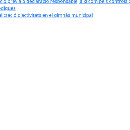
ó prèvia o declaració responsable, així com pels controls post
iòdiques
alització d'activitats en el gimnàs municipal