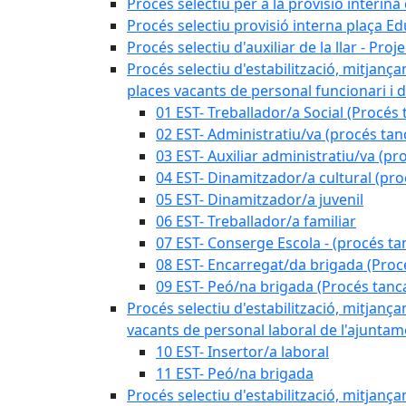
Procés selectiu per a la provisió interin
Procés selectiu provisió interna plaça E
Procés selectiu d'auxiliar de la llar - Pr
Procés selectiu d'estabilització, mitjança
places vacants de personal funcionari i d
01 EST- Treballador/a Social (Procés 
02 EST- Administratiu/va (procés tan
03 EST- Auxiliar administratiu/va (pr
04 EST- Dinamitzador/a cultural (pro
05 EST- Dinamitzador/a juvenil
06 EST- Treballador/a familiar
07 EST- Conserge Escola - (procés ta
08 EST- Encarregat/da brigada (Proc
09 EST- Peó/na brigada (Procés tanc
Procés selectiu d'estabilització, mitjança
vacants de personal laboral de l'ajuntame
10 EST- Insertor/a laboral
11 EST- Peó/na brigada
Procés selectiu d'estabilització, mitjança