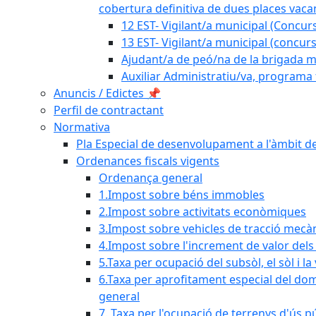
cobertura definitiva de dues places vacan
12 EST- Vigilant/a municipal (Concurs
13 EST- Vigilant/a municipal (concurs
Ajudant/a de peó/na de la brigada mu
Auxiliar Administratiu/va, programa 
Anuncis / Edictes 📌
Perfil de contractant
Normativa
Pla Especial de desenvolupament a l'àmbit de
Ordenances fiscals vigents
Ordenança general
1.Impost sobre béns immobles
2.Impost sobre activitats econòmiques
3.Impost sobre vehicles de tracció mecà
4.Impost sobre l'increment de valor del
5.Taxa per ocupació del subsòl, el sòl i la
6.Taxa per aprofitament especial del dom
general
7. Taxa per l'ocupació de terrenys d'ús pú