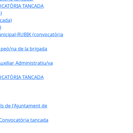
ONVOCATÒRIA TANCADA
)
ncada)
)
municipal-RUBIK (convocatòria
e peó/na de la brigada
Auxiliar Administratiu/va
ONVOCATÒRIA TANCADA
als de l'Ajuntament de
. Convocatòria tancada