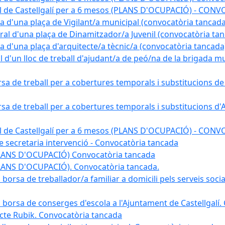
pal de Castellgalí per a 6 mesos (PLANS D'OCUPACIÓ) - C
na d'una plaça de Vigilant/a municipal (convocatòria tancada
ral d'una plaça de Dinamitzador/a Juvenil (convocatòria ta
na d'una plaça d'arquitecte/a tècnic/a (convocatòria tancada
l d'un lloc de treball d'ajudant/a de peó/na de la brigada 
rsa de treball per a cobertures temporals i substitucions d
rsa de treball per a cobertures temporals i substitucions d'
pal de Castellgalí per a 6 mesos (PLANS D'OCUPACIÓ) - C
 de secretaria intervenció - Convocatòria tancada
(PLANS D'OCUPACIÓ) Convocatòria tancada
PLANS D'OCUPACIÓ). Convocatòria tancada.
 borsa de treballador/a familiar a domicili pels serveis soci
na borsa de conserges d'escola a l'Ajuntament de Castellgalí
ojecte Rubik. Convocatòria tancada