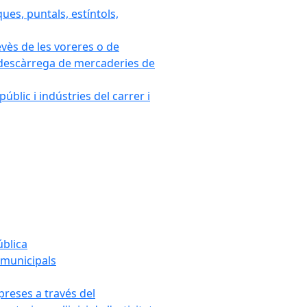
ues, puntals, estíntols,
evès de les voreres o de
 i descàrrega de mercaderies de
blic i indústries del carrer i
ública
s municipals
mpreses a través del