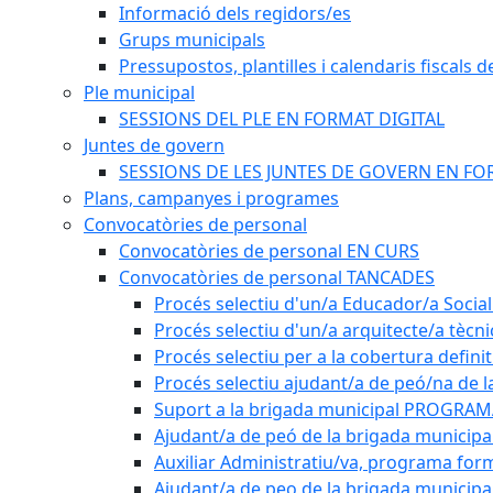
Informació dels regidors/es
Grups municipals
Pressupostos, plantilles i calendaris fiscals d
Ple municipal
SESSIONS DEL PLE EN FORMAT DIGITAL
Juntes de govern
SESSIONS DE LES JUNTES DE GOVERN EN FO
Plans, campanyes i programes
Convocatòries de personal
Convocatòries de personal EN CURS
Convocatòries de personal TANCADES
Procés selectiu d'un/a Educador/a Social
Procés selectiu d'un/a arquitecte/a tècn
Procés selectiu per a la cobertura defini
Procés selectiu ajudant/a de peó/na de l
Suport a la brigada municipal PROGRAM
Ajudant/a de peó de la brigada munici
Auxiliar Administratiu/va, programa form
Ajudant/a de peo de la brigada municipa