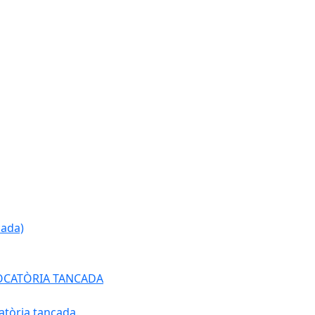
cada)
ONVOCATÒRIA TANCADA
atòria tancada.