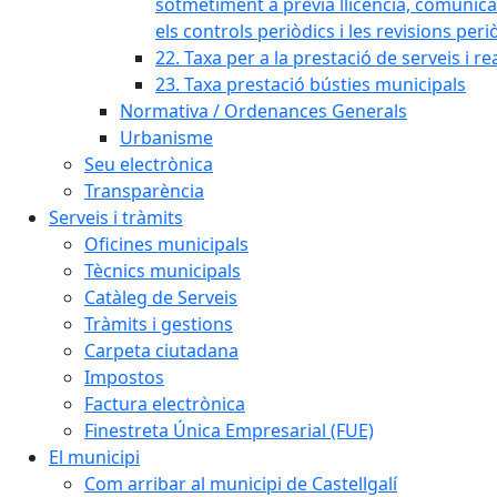
sotmetiment a prèvia llicència, comunicaci
els controls periòdics i les revisions per
22. Taxa per a la prestació de serveis i re
23. Taxa prestació bústies municipals
Normativa / Ordenances Generals
Urbanisme
Seu electrònica
Transparència
Serveis i tràmits
Oficines municipals
Tècnics municipals
Catàleg de Serveis
Tràmits i gestions
Carpeta ciutadana
Impostos
Factura electrònica
Finestreta Única Empresarial (FUE)
El municipi
Com arribar al municipi de Castellgalí