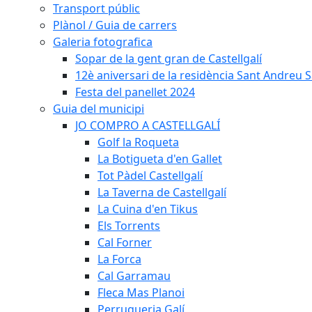
Transport públic
Plànol / Guia de carrers
Galeria fotografica
Sopar de la gent gran de Castellgalí
12è aniversari de la residència Sant Andreu Sa
Festa del panellet 2024
Guia del municipi
JO COMPRO A CASTELLGALÍ
Golf la Roqueta
La Botigueta d'en Gallet
Tot Pàdel Castellgalí
La Taverna de Castellgalí
La Cuina d'en Tikus
Els Torrents
Cal Forner
La Forca
Cal Garramau
Fleca Mas Planoi
Perruqueria Galí