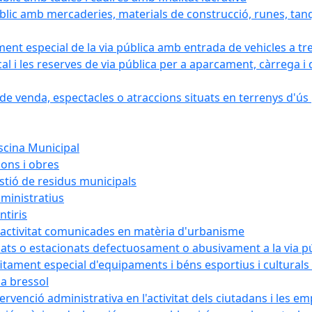
blic amb mercaderies, materials de construcció, runes, tanq
ament especial de la via pública amb entrada de vehicles a tr
cal i les reserves de via pública per a aparcament, càrrega
e venda, espectacles o atraccions situats en terrenys d'ús pú
iscina Municipal
ions i obres
estió de residus municipals
ministratius
ntiris
d'activitat comunicades en matèria d'urbanisme
nats o estacionats defectuosament o abusivament a la via p
rofitament especial d'equipaments i béns esportius i cultural
la bressol
tervenció administrativa en l'activitat dels ciutadans i les e