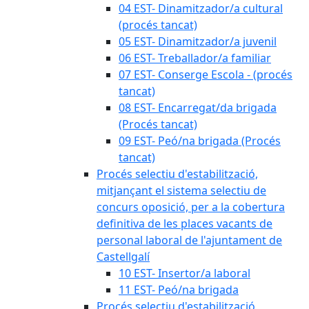
04 EST- Dinamitzador/a cultural
(procés tancat)
05 EST- Dinamitzador/a juvenil
06 EST- Treballador/a familiar
07 EST- Conserge Escola - (procés
tancat)
08 EST- Encarregat/da brigada
(Procés tancat)
09 EST- Peó/na brigada (Procés
tancat)
Procés selectiu d'estabilització,
mitjançant el sistema selectiu de
concurs oposició, per a la cobertura
definitiva de les places vacants de
personal laboral de l'ajuntament de
Castellgalí
10 EST- Insertor/a laboral
11 EST- Peó/na brigada
Procés selectiu d'estabilització,