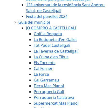
12è aniversari de la residència Sant Andreu
Salut, de Castellgalí
Festa del panellet 2024
Guia del municipi
JO COMPRO A CASTELLGALÍ
Golf la Roqueta
La Botigueta d'en Gallet
Tot Pàdel Castellgalí
La Taverna de Castellgalí
La Cuina d'en Tikus
Els Torrents
Cal Forner
La Forca
Cal Garramau
Fleca Mas Planoi
Perruqueria Galí
Perruqueria Calatrava
Supermercat Mas Planoi