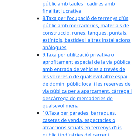
públic amb taules i cadires amb
finalitat lucrativa
8.Taxa per l'ocupació de terrenys d'ús
públic amb mercaderies, materials de
construcció, runes, tanques, puntals,
estíntols, bastides i altres instal·lacions
anàlogues
9.Taxa per utilització privativa o
aprofitament especial de la via pública
amb entrada de vehicles a trevès de
les voreres o de qualsevol altre espai
de domini públic local i les reserves de
via pública per a aparcament, càrrega i
descàrrega de mercaderies de
qualsevol mena
10.Taxa per parades, barraques,
casetes de venda, espectacles o
atraccions situats en terrenys d'ús
públic i indústries del carrer i