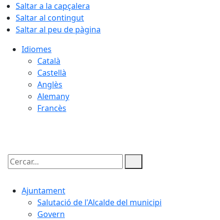
Saltar a la capçalera
Saltar al contingut
Saltar al peu de pàgina
Idiomes
Català
Castellà
Anglès
Alemany
Francès
07.08.2026 | 06:00
Cercar:
Ajuntament
Salutació de l'Alcalde del municipi
Govern