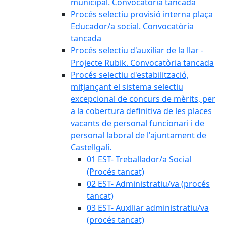
municipal. Convocatòria tancada
Procés selectiu provisió interna plaça
Educador/a social. Convocatòria
tancada
Procés selectiu d'auxiliar de la llar -
Projecte Rubik. Convocatòria tancada
Procés selectiu d'estabilització,
mitjançant el sistema selectiu
excepcional de concurs de mèrits, per
a la cobertura definitiva de les places
vacants de personal funcionari i de
personal laboral de l'ajuntament de
Castellgalí.
01 EST- Treballador/a Social
(Procés tancat)
02 EST- Administratiu/va (procés
tancat)
03 EST- Auxiliar administratiu/va
(procés tancat)