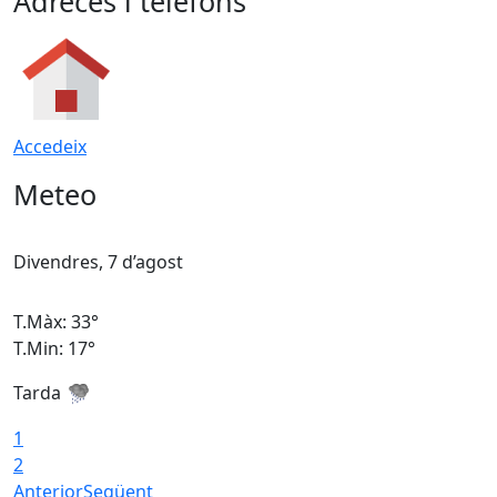
Adreces i telèfons
Accedeix
Meteo
Divendres, 7 d’agost
D
T.Màx: 33°
T
T.Min: 17°
T
Tarda
T
1
2
Anterior
Següent