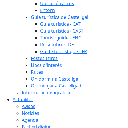
Ubicació i accés
Entorn
Guia turística de Castellgalí
Guia turística - CAT
Guía turística - CAST
Tourist guide - ENG
Reiseführer -DE
Guide touristique - FR
Festes i fires
Llocs d'interès
Rutes
On dormir a Castellgalí
On menjar a Castellgalí
Informació geogràfica
Actualitat
Avisos
Notícies
Agenda
Butlletí digital